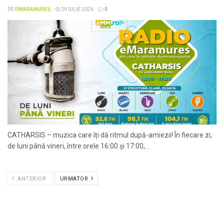
DE
EMARAMUREȘ
29 IULIE 2026
0
CATHARSIS – muzica care îți dă ritmul după-amiezii! În fiecare zi,
de luni până vineri, între orele 16:00 și 17:00,...
ANTERIOR
URMATOR