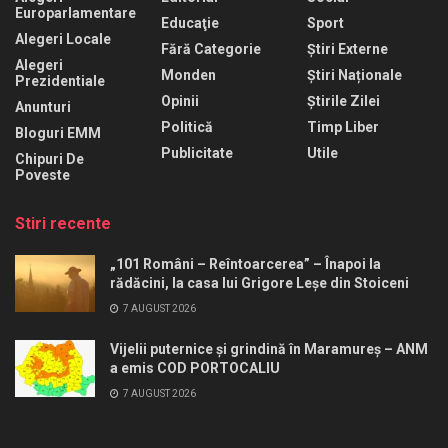
Europarlamentare
Educaţie
Sport
Alegeri Locale
Fără Categorie
Știri Externe
Alegeri
Monden
Știri Naționale
Prezidentiale
Opinii
Știrile Zilei
Anunturi
Politică
Timp Liber
Bloguri EMM
Publicitate
Utile
Chipuri De
Poveste
Stiri recente
„101 Români – Reîntoarcerea” – Înapoi la
rădăcini, la casa lui Grigore Leșe din Stoiceni
7 AUGUST 2026
Vijelii puternice și grindină în Maramureș – ANM
a emis COD PORTOCALIU
7 AUGUST 2026