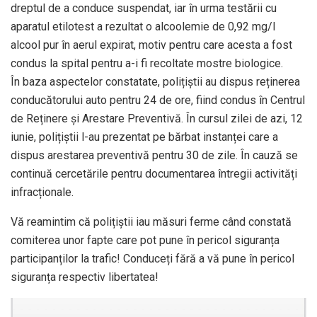
dreptul de a conduce suspendat, iar în urma testării cu
aparatul etilotest a rezultat o alcoolemie de 0,92 mg/l
alcool pur în aerul expirat, motiv pentru care acesta a fost
condus la spital pentru a-i fi recoltate mostre biologice.
În baza aspectelor constatate, polițiștii au dispus reținerea
conducătorului auto pentru 24 de ore, fiind condus în Centrul
de Reținere și Arestare Preventivă. În cursul zilei de azi, 12
iunie, polițiștii l-au prezentat pe bărbat instanței care a
dispus arestarea preventivă pentru 30 de zile. În cauză se
continuă cercetările pentru documentarea întregii activități
infracționale.
Vă reamintim că polițiștii iau măsuri ferme când constată
comiterea unor fapte care pot pune în pericol siguranța
participanților la trafic! Conduceți fără a vă pune în pericol
siguranța respectiv libertatea!