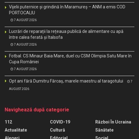
Vijelii puternice și grindină în Maramureș – ANM a emis COD
PORTOCALIU
7 AUGUST 2026
Lucrări de reparații la rețeaua publică de alimentare cu apă
între calea ferată și Italsofa
7 AUGUST 2026
Fotbal. CS Minaur Baia Mare, duel cu CSM Olimpia Satu Mare în
Cupa României
7 AUGUST 2026
Opt ani fără Dumitru Fărcaș, marele maestru al taragotului
7
AUGUST 2026
Navighează după categorie
112
COVID-19
Război În Ucraina
Actualitate
Cultură
Sănătate
Alegeri
Editorial
Social