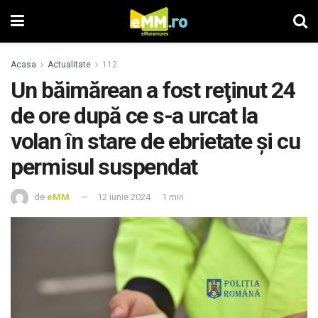
Acasa
Actualitate
112
Un băimărean a fost reţinut 24
de ore după ce s-a urcat la
volan în stare de ebrietate și cu
permisul suspendat
de
eMM
12 iunie 2024
1 min