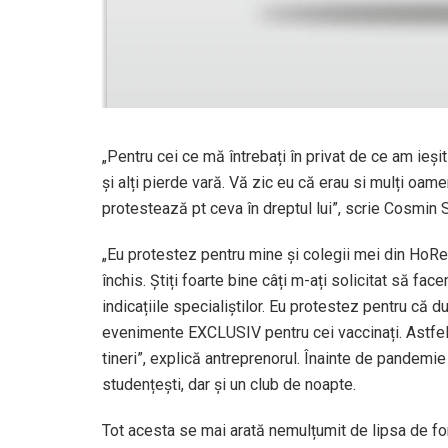
„Pentru cei ce mă întrebați în privat de ce am ieșit
și alți pierde vară. Vă zic eu că erau si mulți oame
protestează pt ceva în dreptul lui”, scrie Cosmin
„Eu protestez pentru mine și colegii mei din HoRe
închis. Știți foarte bine câți m-ați solicitat să fa
indicațiile specialiștilor. Eu protestez pentru că 
evenimente EXCLUSIV pentru cei vaccinați. Astfel 
tineri”, explică antreprenorul. Înainte de pandemi
studențești, dar și un club de noapte.
Tot acesta se mai arată nemulțumit de lipsa de fo