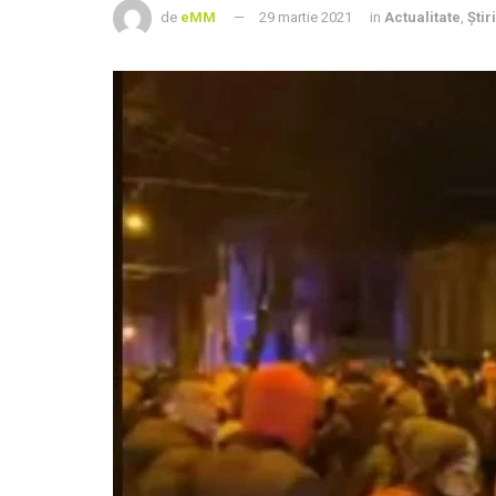
de
eMM
29 martie 2021
in
Actualitate
,
Știr