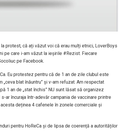
 la protest, că ați văzut voi că erau mulți etnici, LoverBoys
ni pe care i-am văzut la ieșirile #Rezist. Fiecare
 Socoliuc pe Facebook.
Ca. Eu protestez pentru că de 1 an de zile clubul este
cem „ceva blat înăuntru” și v-am refuzat. Am respectat
după 1 an de „stat închis” NU sunt lăsat să organizez
s-ar încuraja într-adevăr campania de vaccinare printre
e acesta deținea 4 cafenele în zonele comerciale și
nduri pentru HoReCa și de lipsa de coerență a autorităților