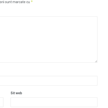
*
orii sunt marcate cu
Sit web