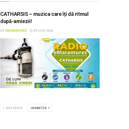
CATHARSIS – muzica care îți dă ritmul
după-amiezii!
DE
EMARAMUREȘ
29 IULIE 2026
ANTERIOR
URMATOR