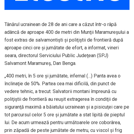
Tânărul ucrainean de 28 de ani care a căzut într-o râpă
adâncă de aproape 400 de metri din Munţii Maramureşului a
fost extras de salvamontişti şi poliţiştii de frontieră după
aproape cinci ore şi jumătate de efort, a informat, vineri
seara, directorul Serviciului Public Judeţean (SPJ)
Salvamont Maramureş, Dan Benga.
„400 metri, în 5 ore şi jumătate, infernal (…) Panta avea o
înclinaţie de 50%. Partea cea mai dificilă, din punct de
vedere tehnic, a trecut. Salvatorii montani împreună cu
poliţiştii de frontieră au reuşit extragerea în condiţii de
siguranţă maximă a băiatului ucrainean şi a pisicuţei care pe
tot parcursul celor 5 ore şi jumătate a stat lipită de pieptul
lui. De acum urmează pentru următoarele ore coborârea,
prin zăpadă de peste jumătate de metru, cu viscol şi frig