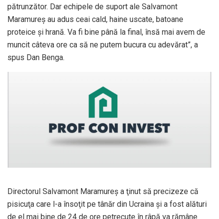
pătrunzător. Dar echipele de suport ale Salvamont
Maramureş au adus ceai cald, haine uscate, batoane
proteice şi hrană. Va fi bine până la final, însă mai avem de
muncit câteva ore ca să ne putem bucura cu adevărat”, a
spus Dan Benga.
Directorul Salvamont Maramureş a ţinut să precizeze că
pisicuţa care l-a însoţit pe tânăr din Ucraina şi a fost alături
de el mai bine de 24 de ore petrecute în râpă va rămâne