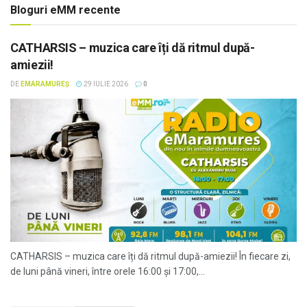
Bloguri eMM recente
CATHARSIS – muzica care îți dă ritmul după-
amiezii!
DE
EMARAMUREȘ
29 IULIE 2026
0
CATHARSIS – muzica care îți dă ritmul după-amiezii! În fiecare zi,
de luni până vineri, între orele 16:00 și 17:00,...