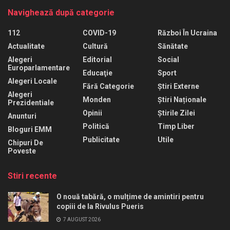
Navighează după categorie
112
COVID-19
Război În Ucraina
Actualitate
Cultură
Sănătate
Alegeri
Editorial
Social
Europarlamentare
Educaţie
Sport
Alegeri Locale
Fără Categorie
Știri Externe
Alegeri
Monden
Știri Naționale
Prezidentiale
Opinii
Știrile Zilei
Anunturi
Politică
Timp Liber
Bloguri EMM
Publicitate
Utile
Chipuri De
Poveste
Stiri recente
O nouă tabără, o mulțime de amintiri pentru
copiii de la Rivulus Pueris
7 AUGUST 2026