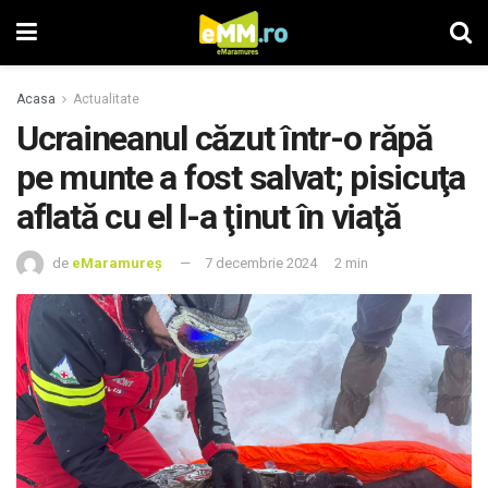
Acasa
Actualitate
Ucraineanul căzut într-o răpă
pe munte a fost salvat; pisicuţa
aflată cu el l-a ţinut în viaţă
de
eMaramureș
7 decembrie 2024
2 min