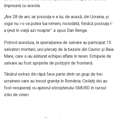
împreună cu acesta.
„Are 28 de ani, iar pisicuţa e a lui, de acasă, din Ucraina, şi
sigur nu i-o va putea lua nimeni, niciodată, fiindcă pisicuţa l-
a ţinut în viaţă azi-noapte”. a spus Dan Benga.
Potrivit acestuia, la operaţiunea de salvare au participat 15
salvatori montani, unii plecaţi de la bazele din Cavnic şi Baia
Mare, care s-au alăturat echipei aflate în teren. Echipele de
salvare au fost sprijinite de poliţiştii de frontieră.
Tânărul extras din râpă face parte dintr-un grup de trei
ucraineni care au trecut graniţa în România. Ceilalţi doi au
fost recuperaţi cu ajutorul elicopterului SMURD în cursul
zilei de vineri.