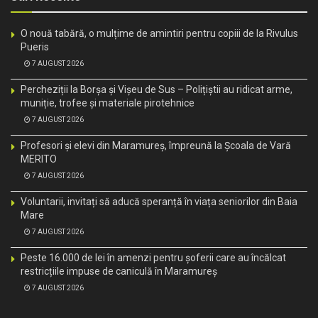
O nouă tabără, o mulțime de amintiri pentru copiii de la Rivulus
Pueris
7 AUGUST 2026
Percheziții la Borșa și Vișeu de Sus – Polițiștii au ridicat arme,
muniție, trofee și materiale pirotehnice
7 AUGUST 2026
Profesori și elevi din Maramureș, împreună la Școala de Vară
MERITO
7 AUGUST 2026
Voluntarii, invitați să aducă speranță în viața seniorilor din Baia
Mare
7 AUGUST 2026
Peste 16.000 de lei în amenzi pentru șoferii care au încălcat
restricțiile impuse de caniculă în Maramureș
7 AUGUST 2026