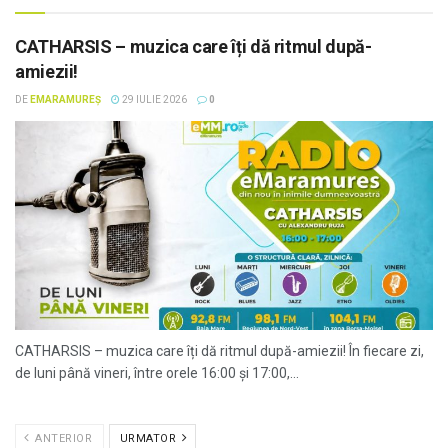
CATHARSIS – muzica care îți dă ritmul după-
amiezii!
DE
EMARAMUREȘ
29 IULIE 2026
0
CATHARSIS – muzica care îți dă ritmul după-amiezii! În fiecare zi,
de luni până vineri, între orele 16:00 și 17:00,...
ANTERIOR
URMATOR