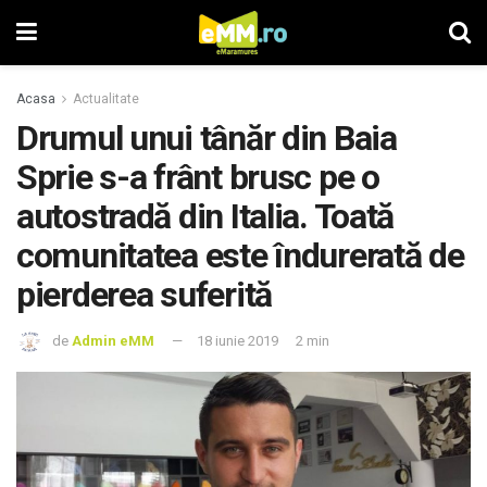
Acasa
Actualitate
Drumul unui tânăr din Baia
Sprie s-a frânt brusc pe o
autostradă din Italia. Toată
comunitatea este îndurerată de
pierderea suferită
de
Admin eMM
18 iunie 2019
2 min