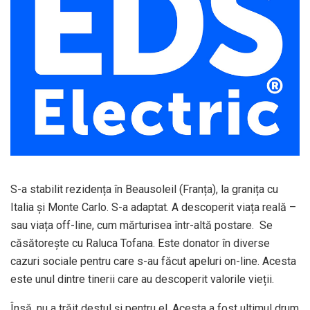
S-a stabilit rezidența în Beausoleil (Franța), la granița cu
Italia și Monte Carlo. S-a adaptat. A descoperit viața reală –
sau viața off-line, cum mărturisea într-altă postare. Se
căsătorește cu Raluca Tofana. Este donator în diverse
cazuri sociale pentru care s-au făcut apeluri on-line. Acesta
este unul dintre tinerii care au descoperit valorile vieții.
Însă, nu a trăit destul și pentru el. Acesta a fost ultimul drum