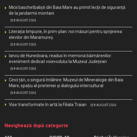
Micii baschetbaliști din Baia Mare au primit lecții de siguranță
de la jandarmii montani
8 AUGUST 2026
Literația timpurie, în prim-plan: noi măsuri pentru sprijinirea
elevilor din Maramureș
8 AUGUST 2026
Iancu de Hunedoara, readus în memoria băimărenilor:
eveniment dedicat voievodului la Muzeul Județean
8 AUGUST 2026
Cinci țări, o singură întâlnire: Muzeul de Mineralogie din Baia
Mare, spațiu al prieteniei și dialogului intercultural
8 AUGUST 2026
Vise transformate în artă la Filiala Traian
8 AUGUST 2026
Navighează după categorie