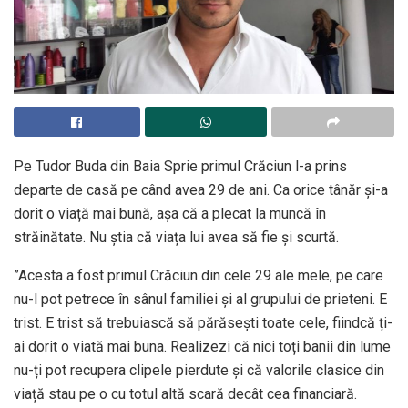
Pe Tudor Buda din Baia Sprie primul Crăciun l-a prins
departe de casă pe când avea 29 de ani. Ca orice tânăr și-a
dorit o viață mai bună, așa că a plecat la muncă în
străinătate. Nu știa că viața lui avea să fie și scurtă.
”Acesta a fost primul Crăciun din cele 29 ale mele, pe care
nu-l pot petrece în sânul familiei și al grupului de prieteni. E
trist. E trist să trebuiască să părăsești toate cele, fiindcă ți-
ai dorit o viată mai buna. Realizezi că nici toți banii din lume
nu-ți pot recupera clipele pierdute și că valorile clasice din
viață stau pe o cu totul altă scară decât cea financiară.