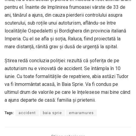
pentru el. Înainte de împlinirea frumoasei vârste de 33 de
ani, tânărul a ajuns, din cauza pierderii controlului asupra
scuterului, sub roțile unui autoturism, aflându-se între
localitățile Ospedaletti şi Bordighera din provincia italiană
Imperia. Cu el se afla și soția, Raluca, fiind proiectată la
mare distanță, rănită grav și dusă de urgență la spital.
Știrea redă concluzia poliției: rezultă că șoferița de pe
autoturism nu e vinovată de accident. Se întâmpla în 10
iunie. Cu toate formalitățile de repatriere, abia astăzi Tudor
va fi înmormântat acasă, în Baia Sprie. Va fi condus pe
ultimul drum de valorile pe care le înțelesese mai bine când
a ajuns departe de casă: familia și prietenii.
Tags:
accident
baia sprie
emaramures