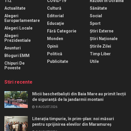
112
COVID-19
Război În Ucraina
Actualitate
Cultură
Sănătate
Alegeri
Editorial
Social
Europarlamentare
Educaţie
Sport
Alegeri Locale
Fără Categorie
Știri Externe
Alegeri
Monden
Știri Naționale
Prezidentiale
Opinii
Știrile Zilei
Anunturi
Politică
Timp Liber
Bloguri EMM
Publicitate
Utile
Chipuri De
Poveste
Stiri recente
Micii baschetbaliști din Baia Mare au primit lecții
de siguranță de la jandarmii montani
8 AUGUST 2026
Literația timpurie, în prim-plan: noi măsuri
pentru sprijinirea elevilor din Maramureș