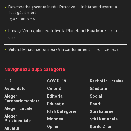
Descoperire șocantă în râul Ruscova – Un bărbat dispărut a
fost găsit mort
9 AUGUST 2026
Luna și Venus, observate live la Planetariul Baia Mare
9 AUGUST
2026
Viitorul Minaur se formează în cantonament
9 AUGUST 2026
Navighează după categorie
112
COVID-19
Război În Ucraina
Actualitate
Cultură
Sănătate
Alegeri
Editorial
Social
Europarlamentare
Educaţie
Sport
Alegeri Locale
Fără Categorie
Știri Externe
Alegeri
Monden
Știri Naționale
Prezidentiale
Opinii
Știrile Zilei
Anunturi