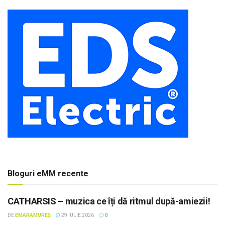
Bloguri eMM recente
CATHARSIS – muzica ce îți dă ritmul după-amiezii!
DE
EMARAMUREȘ
29 IULIE 2026
0