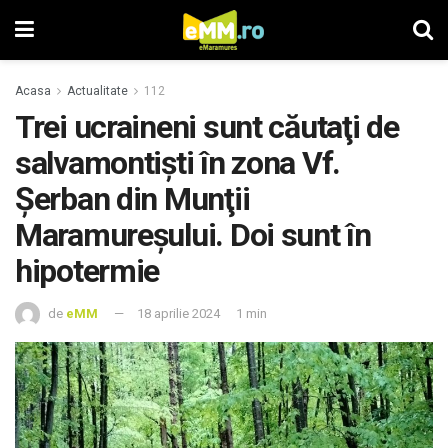
Acasa
Actualitate
112
Trei ucraineni sunt căutaţi de
salvamontiști în zona Vf.
Şerban din Munţii
Maramureşului. Doi sunt în
hipotermie
de
eMM
18 aprilie 2024
1 min