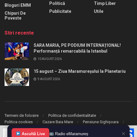
Politică
Timp Liber
Bloguri EMM
Publicitate
Utile
Chipuri De
Poveste
Stiri recente
SARA MARIA, PE PODIUM INTERNAȚIONAL!
Performanță remarcabilă la Istanbul
10 AUGUST 2026
15 august – Ziua Maramureșului la Planetariu
9 AUGUST 2026
Termeni de folosire
Politica de confidentialitate
Politica cookies
Cazare Baia Mare
Pensiune Sighișoara
✕
© 2020 eMaramures. Toate drepturile rezervate.
Ascultă Live
Radio eMaramureș