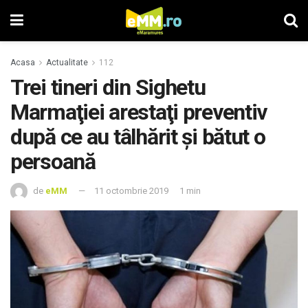
Acasa
Actualitate
112
Trei tineri din Sighetu
Marmaţiei arestaţi preventiv
după ce au tâlhărit şi bătut o
persoană
de
eMM
11 octombrie 2019
1 min