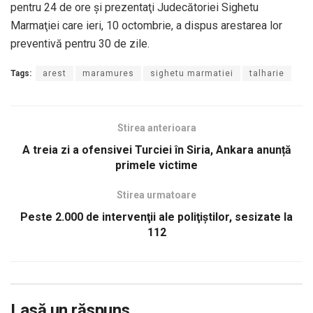
pentru 24 de ore şi prezentaţi Judecătoriei Sighetu
Marmaţiei care ieri, 10 octombrie, a dispus arestarea lor
preventivă pentru 30 de zile.
Tags:
arest
maramures
sighetu marmatiei
talharie
Stirea anterioara
A treia zi a ofensivei Turciei în Siria, Ankara anunță
primele victime
Stirea urmatoare
Peste 2.000 de intervenţii ale poliţiştilor, sesizate la
112
Lasă un răspuns