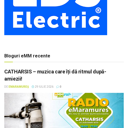
Bloguri eMM recente
CATHARSIS – muzica care îți dă ritmul după-
amiezii!
DE
EMARAMUREȘ
29 IULIE 2026
0