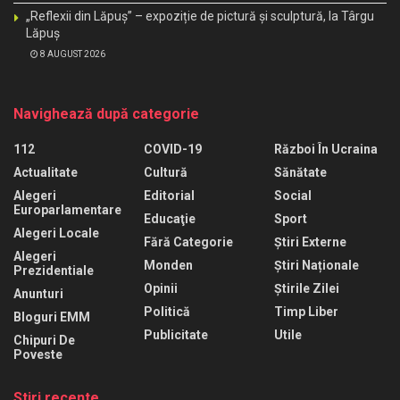
„Reflexii din Lăpuș” – expoziție de pictură și sculptură, la Târgu
Lăpuș
8 AUGUST 2026
Navighează după categorie
112
COVID-19
Război În Ucraina
Actualitate
Cultură
Sănătate
Alegeri
Editorial
Social
Europarlamentare
Educaţie
Sport
Alegeri Locale
Fără Categorie
Știri Externe
Alegeri
Monden
Știri Naționale
Prezidentiale
Opinii
Știrile Zilei
Anunturi
Politică
Timp Liber
Bloguri EMM
Publicitate
Utile
Chipuri De
Poveste
Stiri recente