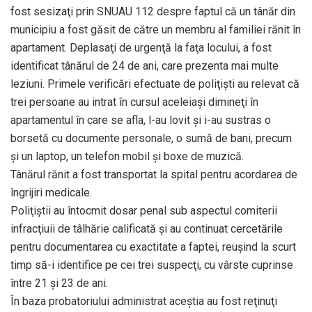
fost sesizaţi prin SNUAU 112 despre faptul că un tânăr din
municipiu a fost găsit de către un membru al familiei rănit în
apartament. Deplasaţi de urgenţă la faţa locului, a fost
identificat tânărul de 24 de ani, care prezenta mai multe
leziuni. Primele verificări efectuate de poliţişti au relevat că
trei persoane au intrat în cursul aceleiaşi dimineţi în
apartamentul în care se afla, l-au lovit şi i-au sustras o
borsetă cu documente personale, o sumă de bani, precum
şi un laptop, un telefon mobil şi boxe de muzică.
Tânărul rănit a fost transportat la spital pentru acordarea de
îngrijiri medicale.
Poliţiştii au întocmit dosar penal sub aspectul comiterii
infracţiuii de tâlhărie calificată şi au continuat cercetările
pentru documentarea cu exactitate a faptei, reuşind la scurt
timp să-i identifice pe cei trei suspecţi, cu vârste cuprinse
între 21 şi 23 de ani.
În baza probatoriului administrat aceştia au fost reţinuţi