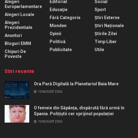
Alegeri
Editorial
Social
Europarlamentare
Educaţie
Sport
Alegeri Locale
Fără Categorie
Știri Externe
Alegeri
Monden
Știri Naționale
Prezidentiale
Opinii
Știrile Zilei
Anunturi
Politică
Timp Liber
Bloguri EMM
Publicitate
Utile
Chipuri De
Poveste
Stiri recente
Ora Pară Digitală la Planetariul Baia Mare
10 AUGUST 2026
O femeie din Săpânța, dispărută fără urmă în
Spania. Polițiștii cer sprijinul populației
10 AUGUST 2026