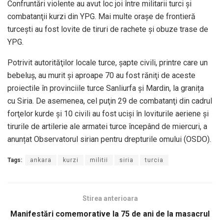
Confruntări violente au avut loc joi între militarii turci şi
combatanţii kurzi din YPG. Mai multe oraşe de frontieră
turceşti au fost lovite de tiruri de rachete şi obuze trase de
YPG.
Potrivit autorităţilor locale turce, şapte civili, printre care un
bebeluş, au murit şi aproape 70 au fost răniţi de aceste
proiectile în provinciile turce Sanliurfa şi Mardin, la granița
cu Siria. De asemenea, cel puţin 29 de combatanţi din cadrul
forţelor kurde şi 10 civili au fost ucişi în loviturile aeriene şi
tirurile de artilerie ale armatei turce începând de miercuri, a
anunțat Observatorul sirian pentru drepturile omului (OSDO).
Tags:
ankara
kurzi
militii
siria
turcia
Stirea anterioara
Manifestări comemorative la 75 de ani de la masacrul