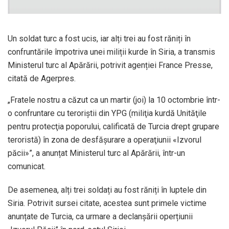
Un soldat turc a fost ucis, iar alți trei au fost răniți în
confruntările împotriva unei miliții kurde în Siria, a transmis
Ministerul turc al Apărării, potrivit agenției France Presse,
citată de Agerpres.
„Fratele nostru a căzut ca un martir (joi) la 10 octombrie într-
o confruntare cu teroriştii din YPG (miliţia kurdă Unităţile
pentru protecţia poporului, calificată de Turcia drept grupare
teroristă) în zona de desfăşurare a operaţiunii «Izvorul
păcii»”, a anunțat Ministerul turc al Apărării, într-un
comunicat.
De asemenea, alți trei soldați au fost răniți în luptele din
Siria. Potrivit sursei citate, acestea sunt primele victime
anunțate de Turcia, ca urmare a declanșării operțiunii