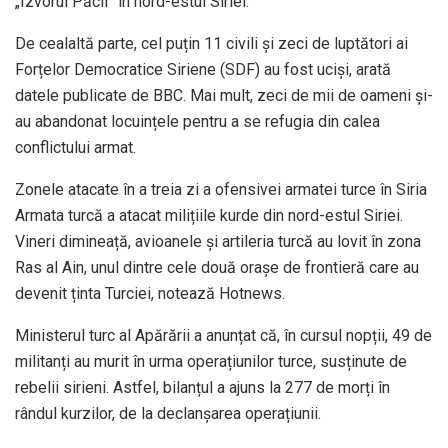
„Izvorul Păcii” în nord-estul Siriei.
De cealaltă parte, cel puțin 11 civili și zeci de luptători ai
Forțelor Democratice Siriene (SDF) au fost uciși, arată
datele publicate de BBC. Mai mult, zeci de mii de oameni și-
au abandonat locuințele pentru a se refugia din calea
conflictului armat.
Zonele atacate în a treia zi a ofensivei armatei turce în Siria
Armata turcă a atacat milițiile kurde din nord-estul Siriei.
Vineri dimineață, avioanele și artileria turcă au lovit în zona
Ras al Ain, unul dintre cele două orașe de frontieră care au
devenit ținta Turciei, notează Hotnews.
Ministerul turc al Apărării a anunțat că, în cursul nopții, 49 de
militanți au murit în urma operațiunilor turce, susținute de
rebelii sirieni. Astfel, bilanțul a ajuns la 277 de morți în
rândul kurzilor, de la declanșarea operațiunii.