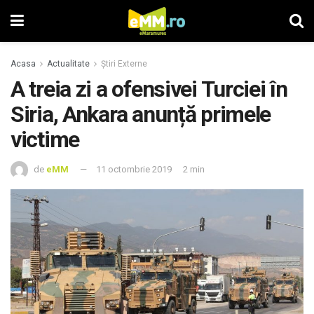
Acasa
Actualitate
Știri Externe
A treia zi a ofensivei Turciei în
Siria, Ankara anunță primele
victime
de
eMM
11 octombrie 2019
2 min