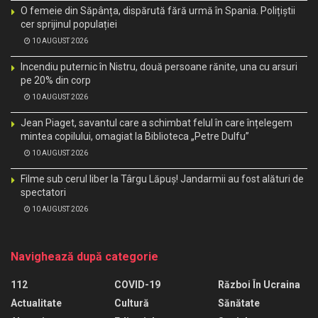
O femeie din Săpânța, dispărută fără urmă în Spania. Polițiștii
cer sprijinul populației
10 AUGUST 2026
Incendiu puternic în Nistru, două persoane rănite, una cu arsuri
pe 20% din corp
10 AUGUST 2026
Jean Piaget, savantul care a schimbat felul în care înțelegem
mintea copilului, omagiat la Biblioteca „Petre Dulfu”
10 AUGUST 2026
Filme sub cerul liber la Târgu Lăpuș! Jandarmii au fost alături de
spectatori
10 AUGUST 2026
Navighează după categorie
112
COVID-19
Război În Ucraina
Actualitate
Cultură
Sănătate