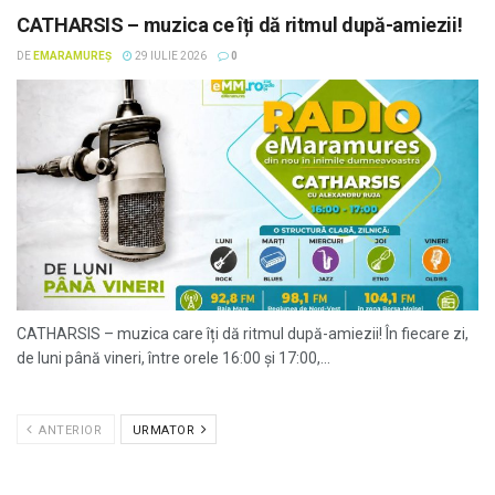
CATHARSIS – muzica ce îți dă ritmul după-amiezii!
DE
EMARAMUREȘ
29 IULIE 2026
0
CATHARSIS – muzica care îți dă ritmul după-amiezii! În fiecare zi,
de luni până vineri, între orele 16:00 și 17:00,...
ANTERIOR
URMATOR