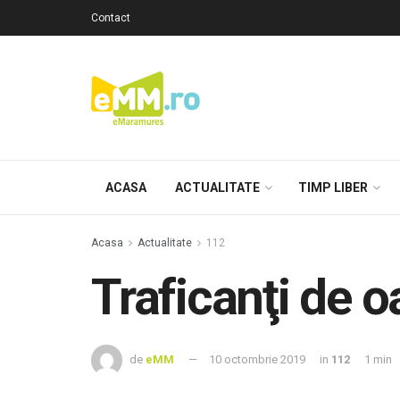
Contact
ACASA
ACTUALITATE
TIMP LIBER
Acasa
Actualitate
112
Traficanţi de o
de
eMM
10 octombrie 2019
in
112
1 min