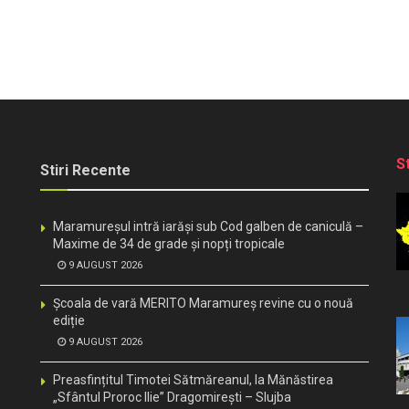
S
Stiri Recente
Maramureșul intră iarăși sub Cod galben de caniculă –
Maxime de 34 de grade și nopți tropicale
9 AUGUST 2026
Școala de vară MERITO Maramureș revine cu o nouă
ediție
9 AUGUST 2026
Preasfințitul Timotei Sătmăreanul, la Mănăstirea
„Sfântul Proroc Ilie” Dragomirești – Slujba