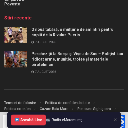
Poveste
Stiri recente
O nouă tabără, o mulțime de amintiri pentru
copiii de la Rivulus Pueris
7 AUGUST 2026
Percheziții la Borșa și Vișeu de Sus – Polițiștii au
ridicat arme, muniție, trofee și materiale
pirotehnice
7 AUGUST 2026
Termeni de folosire
Politica de confidentialitate
Politica cookies
Cazare Baia Mare
Pensiune Sighișoara
✕
© 2020 eMaramures. Toate drepturile rezervate.
Ascultă Live
Radio eMaramureș