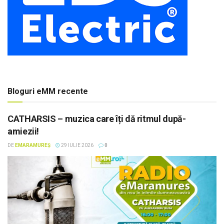
Bloguri eMM recente
CATHARSIS – muzica care îți dă ritmul după-
amiezii!
DE
EMARAMUREȘ
29 IULIE 2026
0