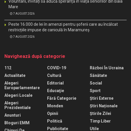
Voluntarii, invitați să aducă speranță în viața seniorilor din Baia
Mare
7 AUGUST 2026
Peste 16.000 de lei în amenzi pentru șoferii care au încălcat
restricțiile impuse de caniculă în Maramureș
7 AUGUST 2026
Navighează după categorie
112
COVID-19
Război În Ucraina
Actualitate
Cultură
Sănătate
Alegeri
Editorial
Social
Europarlamentare
Educaţie
Sport
Alegeri Locale
Fără Categorie
Știri Externe
Alegeri
Monden
Știri Naționale
Prezidentiale
Opinii
Știrile Zilei
Anunturi
Politică
Timp Liber
Bloguri EMM
Publicitate
Utile
Chipuri De