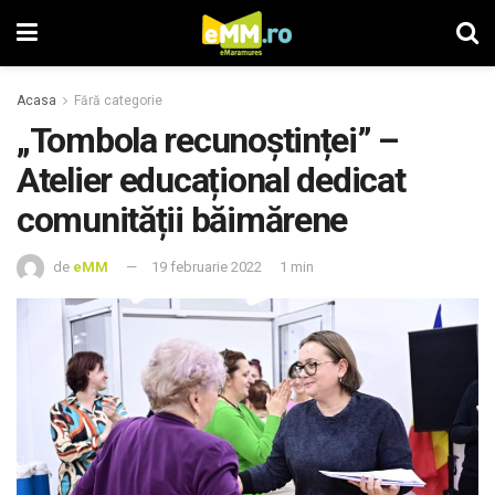
Acasa
Fără categorie
„Tombola recunoștinței” –
Atelier educațional dedicat
comunității băimărene
de
eMM
19 februarie 2022
1 min