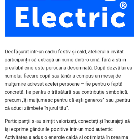
Desfășurat într-un cadru festiv și cald, atelierul a invitat
participanții să extragă un nume dintr-o urnă, fără a ști în
prealabil cine este persoana desemnată. După dezvăluirea
numelui, fiecare copil sau tânăr a compus un mesaj de
mulțumire adresat acelei persoane – fie pentru o faptă
concretă, fie pentru o trăsătură sau contribuție simbolică,
precum „îți mulțumesc pentru că ești generos” sau „pentru
că aduci zâmbete în jurul tău”.
Participanții s-au simțit valorizați, conectați și încurajați să
își exprime gândurile pozitive într-un mod autentic.
Activitatea a adus o energie caldă și optimistă în preajma