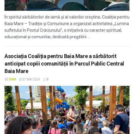
În spiritul sărbătorilor de iarnă și al valorilor creștine, Coaliția pentru
Baia Mare – Tradiție și Comuniune a organizat activitatea „Lumina
sufletului în Postul Crăciunului”, o inițiativă cu caracter spiritual,
educațional și comunitar, dedicată pregătirii ...
Asociația Coaliția pentru Baia Mare a sărbătorit
anticipat copiii comunității în Parcul Public Central
Baia Mare
DE
EMM
27 MAI 2024
0