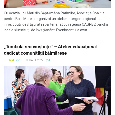
Cu ocazia Joii Mari din Săptămâna Patimilor, Asociația Coaliția
pentru Baia Mare a organizat un atelier intergenerațional de
înroșit ouă, desfășurat în parteneriat cu rețeaua CASPEV, parohii
locale și instituții de învățământ. Evenimentul a avut ...
„Tombola recunoștinței” – Atelier educațional
dedicat comunității băimărene
DE
EMM
19 FEBRUARIE 2022
0