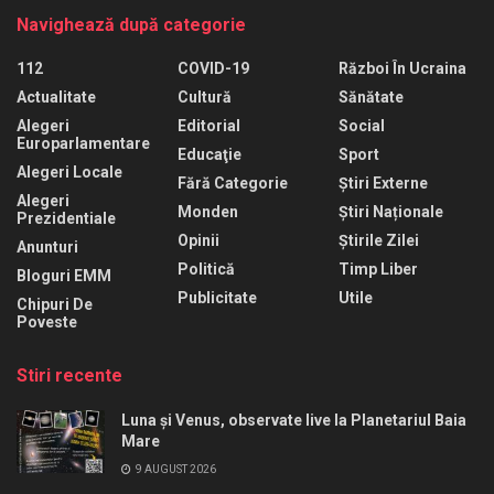
Navighează după categorie
112
COVID-19
Război În Ucraina
Actualitate
Cultură
Sănătate
Alegeri
Editorial
Social
Europarlamentare
Educaţie
Sport
Alegeri Locale
Fără Categorie
Știri Externe
Alegeri
Monden
Știri Naționale
Prezidentiale
Opinii
Știrile Zilei
Anunturi
Politică
Timp Liber
Bloguri EMM
Publicitate
Utile
Chipuri De
Poveste
Stiri recente
Luna și Venus, observate live la Planetariul Baia
Mare
9 AUGUST 2026