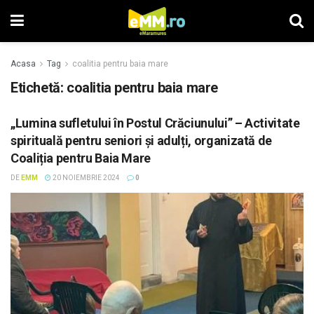
Acasa
Tag
coalitia pentru baia mare
Etichetă: coalitia pentru baia mare
„Lumina sufletului în Postul Crăciunului” – Activitate
spirituală pentru seniori și adulți, organizată de
Coaliția pentru Baia Mare
DE
EMM
20 NOIEMBRIE 2024
0