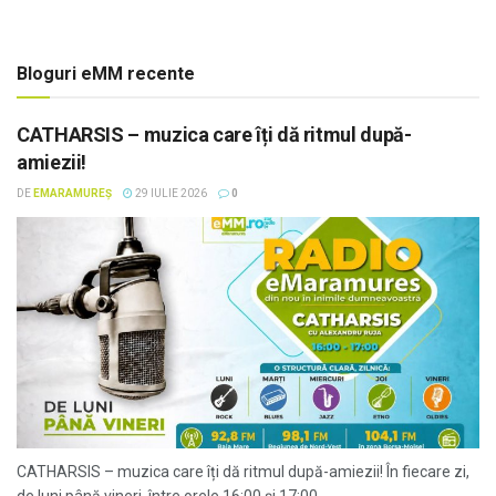
Bloguri eMM recente
CATHARSIS – muzica care îți dă ritmul după-
amiezii!
DE
EMARAMUREȘ
29 IULIE 2026
0
CATHARSIS – muzica care îți dă ritmul după-amiezii! În fiecare zi,
de luni până vineri, între orele 16:00 și 17:00,...