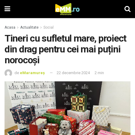
Acasa
Actualitate
Social
Tineri cu sufletul mare, proiect
din drag pentru cei mai puțini
norocoși
de
eMaramureș
22 decembrie 2024
2 min