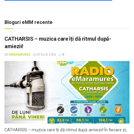
Bloguri eMM recente
CATHARSIS – muzica care îți dă ritmul după-
amiezii!
DE
EMARAMUREȘ
29 IULIE 2026
0
CATHARSIS – muzica care îți dă ritmul după-amiezii! În fiecare zi,