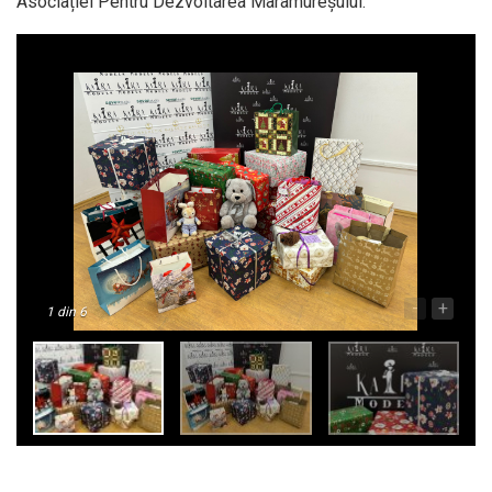
Asociației Pentru Dezvoltarea Maramureșului.
-
+
1
din 6