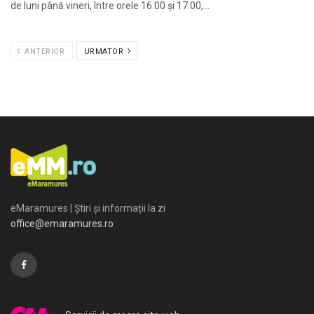
de luni până vineri, între orele 16:00 și 17:00,...
ANTERIOR
URMATOR
eMaramures | Știri și informații la zi
office@emaramures.ro