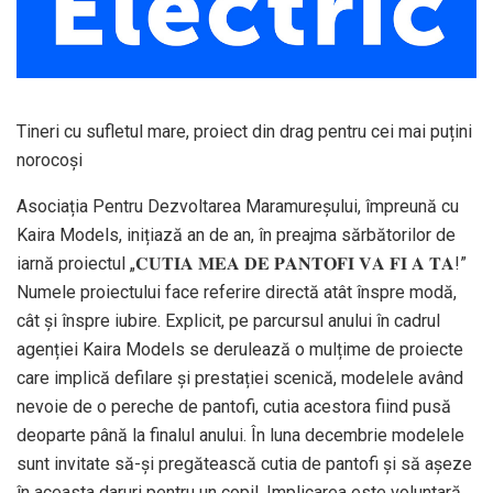
Tineri cu sufletul mare, proiect din drag pentru cei mai puțini
norocoși
Asociația Pentru Dezvoltarea Maramureșului, împreună cu
Kaira Models, inițiază an de an, în preajma sărbătorilor de
iarnă proiectul „𝐂𝐔𝐓𝐈𝐀 𝐌𝐄𝐀 𝐃𝐄 𝐏𝐀𝐍𝐓𝐎𝐅𝐈 𝐕𝐀 𝐅𝐈 𝐀 𝐓𝐀!”
Numele proiectului face referire directă atât înspre modă,
cât și înspre iubire. Explicit, pe parcursul anului în cadrul
agenției Kaira Models se derulează o mulțime de proiecte
care implică defilare și prestației scenică, modelele având
nevoie de o pereche de pantofi, cutia acestora fiind pusă
deoparte până la finalul anului. În luna decembrie modelele
sunt invitate să-și pregătească cutia de pantofi și să așeze
în aceasta daruri pentru un copil. Implicarea este voluntară,