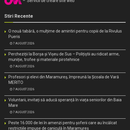
– Servicii de creare site web
Stiri Recente
O nouă tabără, o mulțime de amintiri pentru copiii de la Rivulus
Pueris
7 AUGUST 2026
Percheziții la Borșa și Vișeu de Sus – Polițiștii au ridicat arme,
muniție, trofee și materiale pirotehnice
7 AUGUST 2026
Profesori și elevi din Maramureș, împreună la Școala de Vară
MERITO
7 AUGUST 2026
Voluntarii, invitați să aducă speranță în viața seniorilor din Baia
Mare
7 AUGUST 2026
Peste 16.000 de lei în amenzi pentru șoferii care au încălcat
restricțiile impuse de caniculă în Maramureș