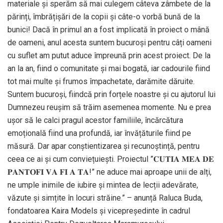
materiale și sperăm să mai culegem câteva zâmbete de la
părinți, îmbrățișări de la copii și câte-o vorbă bună de la
bunici! Dacă în primul an a fost implicată în proiect o mână
de oameni, anul acesta suntem bucuroși pentru câți oameni
cu suflet am putut aduce împreună prin acest proiect. De la
an la an, fiind o comunitate și mai bogată, iar cadourile fiind
tot mai multe și frumos împachetate, darămite dăruite.
Suntem bucuroși, fiindcă prin forțele noastre și cu ajutorul lui
Dumnezeu reușim să trăim asemenea momente. Nu e prea
ușor să le calci pragul acestor familiile, încărcătura
emoțională fiind una profundă, iar învățăturile fiind pe
măsură. Dar apar conștientizarea și recunoștință, pentru
ceea ce ai și cum conviețuiești. Proiectul ”𝐂𝐔𝐓𝐈𝐀 𝐌𝐄𝐀 𝐃𝐄
𝐏𝐀𝐍𝐓𝐎𝐅𝐈 𝐕𝐀 𝐅𝐈 𝐀 𝐓𝐀!” ne aduce mai aproape unii de alți,
ne umple inimile de iubire și mintea de lecții adevărate,
văzute și simțite în locuri străine.” – anunță Raluca Buda,
fondatoarea Kaira Models și vicepreședinte în cadrul