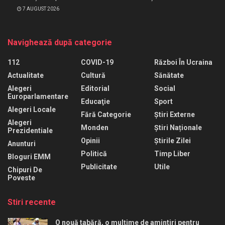
7 AUGUST 2026
Navighează după categorie
112
COVID-19
Război În Ucraina
Actualitate
Cultură
Sănătate
Alegeri
Editorial
Social
Europarlamentare
Educaţie
Sport
Alegeri Locale
Fără Categorie
Știri Externe
Alegeri
Monden
Știri Naționale
Prezidentiale
Opinii
Știrile Zilei
Anunturi
Politică
Timp Liber
Bloguri EMM
Publicitate
Utile
Chipuri De
Poveste
Stiri recente
O nouă tabără, o mulțime de amintiri pentru