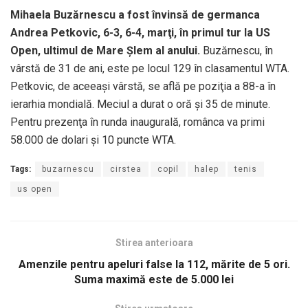
Mihaela Buzărnescu a fost învinsă de germanca
Andrea Petkovic, 6-3, 6-4, marţi, în primul tur la US
Open, ultimul de Mare Şlem al anului.
Buzărnescu, în
vârstă de 31 de ani, este pe locul 129 în clasamentul WTA.
Petkovic, de aceeaşi vârstă, se află pe poziţia a 88-a în
ierarhia mondială. Meciul a durat o oră şi 35 de minute.
Pentru prezenţa în runda inaugurală, românca va primi
58.000 de dolari şi 10 puncte WTA.
Tags:
buzarnescu
cirstea
copil
halep
tenis
us open
Stirea anterioara
Amenzile pentru apeluri false la 112, mărite de 5 ori.
Suma maximă este de 5.000 lei