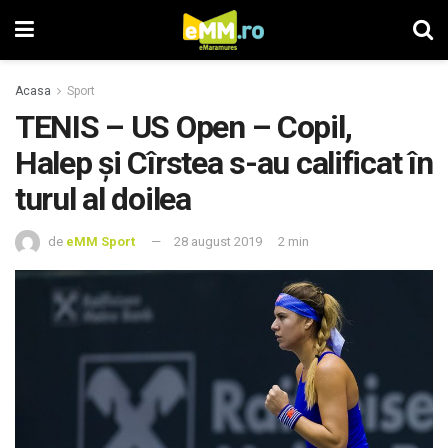
Acasa
Sport
TENIS – US Open – Copil,
Halep și Cîrstea s-au calificat în
turul al doilea
de
eMM Sport
28 august 2019
2 min