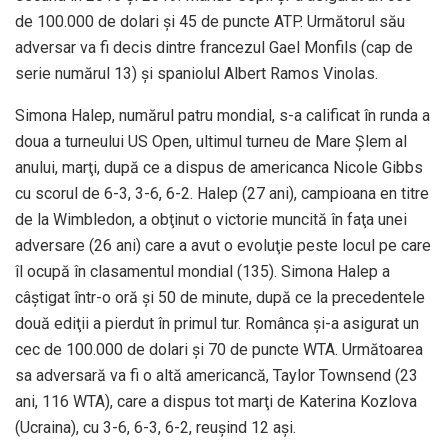
de 100.000 de dolari şi 45 de puncte ATP. Următorul său
adversar va fi decis dintre francezul Gael Monfils (cap de
serie numărul 13) şi spaniolul Albert Ramos Vinolas.
Simona Halep, numărul patru mondial, s-a calificat în runda a
doua a turneului US Open, ultimul turneu de Mare Şlem al
anului, marţi, după ce a dispus de americanca Nicole Gibbs
cu scorul de 6-3, 3-6, 6-2. Halep (27 ani), campioana en titre
de la Wimbledon, a obţinut o victorie muncită în faţa unei
adversare (26 ani) care a avut o evoluţie peste locul pe care
îl ocupă în clasamentul mondial (135). Simona Halep a
câştigat într-o oră şi 50 de minute, după ce la precedentele
două ediţii a pierdut în primul tur. Românca şi-a asigurat un
cec de 100.000 de dolari şi 70 de puncte WTA. Următoarea
sa adversară va fi o altă americancă, Taylor Townsend (23
ani, 116 WTA), care a dispus tot marţi de Katerina Kozlova
(Ucraina), cu 3-6, 6-3, 6-2, reuşind 12 aşi.