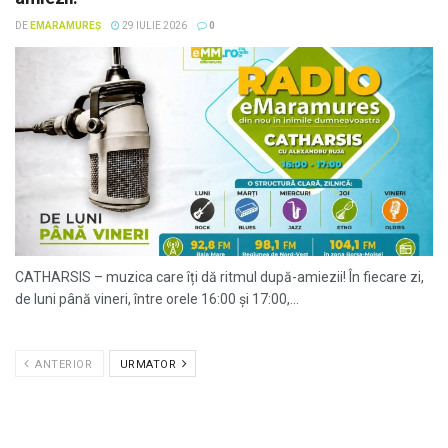
DE
EMARAMUREȘ
29 IULIE 2026
0
CATHARSIS – muzica care îți dă ritmul după-amiezii! În fiecare zi,
de luni până vineri, între orele 16:00 și 17:00,...
ANTERIOR
URMATOR