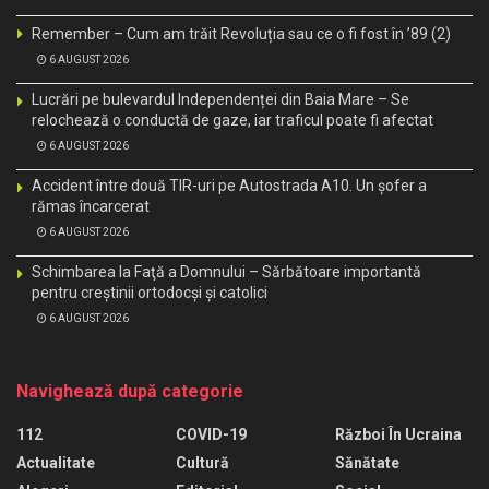
Remember – Cum am trăit Revoluția sau ce o fi fost în ’89 (2)
6 AUGUST 2026
Lucrări pe bulevardul Independenței din Baia Mare – Se
relochează o conductă de gaze, iar traficul poate fi afectat
6 AUGUST 2026
Accident între două TIR-uri pe Autostrada A10. Un șofer a
rămas încarcerat
6 AUGUST 2026
Schimbarea la Faţă a Domnului – Sărbătoare importantă
pentru creştinii ortodocşi şi catolici
6 AUGUST 2026
Navighează după categorie
112
COVID-19
Război În Ucraina
Actualitate
Cultură
Sănătate