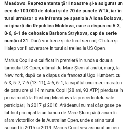
Meadows. Reprezentanta ţării noastre şi-a asigurat un
cec de 100.000 de dolari şi de 70 de puncte WTA, iar în
turul următor o va înfrunta pe spaniola Aliona Bolsova,
originară din Republica Moldova, care a dispus cu 6-3,
0-6, 6-1 de cehoaica Barbora Strykova, cap de serie
numărul 31.
Dacă vor trece şi de turul secund, Cîrstea şi
Halep vor fi adversare în turul al treilea la US Open.
Marius Copil s-a calificat în premieră în runda a doua a
turneului US Open, ultimul de Mare Şlem al anului, marţi, la
New York, după ce a dispus de francezul Ugo Humbert, cu
6-3, 5-7, 7-6 (13-11), 4-6, 6-1, la capătul unui meci maraton
de patru ore şi 14 minute. Copil (28 ani, 93 ATP) pierduse în
prima rundă la Flushing Meadows la precedentele sale
participări, în 2017 şi 2018. Arădeanul nu mai câştigase pe
tabloul principal la un turneu de Mare Şlem până acum în
afara victoriilor de la Australian Open, unde a atins turul
secund în 2015 şi 2019. Marius Copil şi-a asigurat un cec