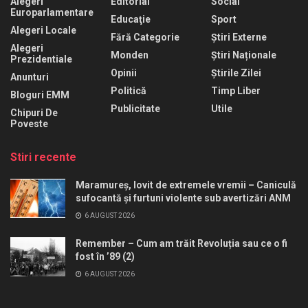
Alegeri
Editorial
Social
Europarlamentare
Educaţie
Sport
Alegeri Locale
Fără Categorie
Știri Externe
Alegeri
Monden
Știri Naționale
Prezidentiale
Opinii
Știrile Zilei
Anunturi
Politică
Timp Liber
Bloguri EMM
Publicitate
Utile
Chipuri De
Poveste
Stiri recente
Maramureș, lovit de extremele vremii – Caniculă
sufocantă și furtuni violente sub avertizări ANM
6 AUGUST 2026
Remember – Cum am trăit Revoluția sau ce o fi
fost în ’89 (2)
6 AUGUST 2026