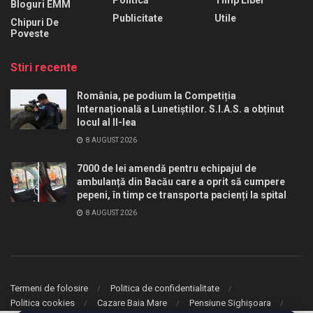
Politică
Timp Liber
Bloguri EMM
Publicitate
Utile
Chipuri De
Poveste
Stiri recente
România, pe podium la Competiția
Internațională a Lunetiștilor. S.I.A.S. a obținut
locul al II-lea
8 AUGUST 2026
7000 de lei amendă pentru echipajul de
ambulanță din Bacău care a oprit să cumpere
pepeni, în timp ce transporta pacienți la spital
8 AUGUST 2026
Termeni de folosire
Politica de confidentialitate
Politica cookies
Cazare Baia Mare
Pensiune Sighișoara