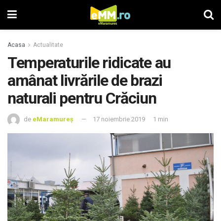
Acasa
Actualitate
Temperaturile ridicate au
amânat livrările de brazi
naturali pentru Crăciun
de
eMaramureș
17 noiembrie 2019
1 min