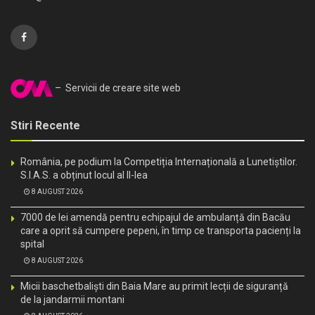
– Servicii de creare site web
Stiri Recente
România, pe podium la Competiția Internațională a Lunetiștilor.
S.I.A.S. a obținut locul al II-lea
8 AUGUST 2026
7000 de lei amendă pentru echipajul de ambulanță din Bacău
care a oprit să cumpere pepeni, în timp ce transporta pacienți la
spital
8 AUGUST 2026
Micii baschetbaliști din Baia Mare au primit lecții de siguranță
de la jandarmii montani