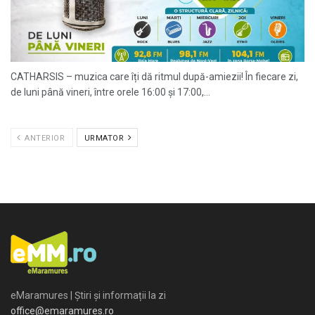
CATHARSIS – muzica care îți dă ritmul după-amiezii! În fiecare zi,
de luni până vineri, între orele 16:00 și 17:00,...
ANTERIOR
URMATOR
eMaramures | Știri și informații la zi
office@emaramures.ro