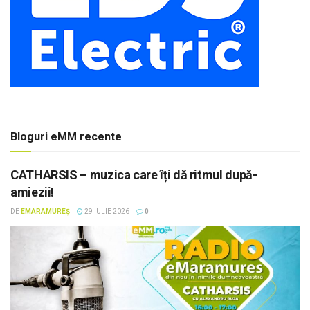
Bloguri eMM recente
CATHARSIS – muzica care îți dă ritmul după-
amiezii!
DE
EMARAMUREȘ
29 IULIE 2026
0