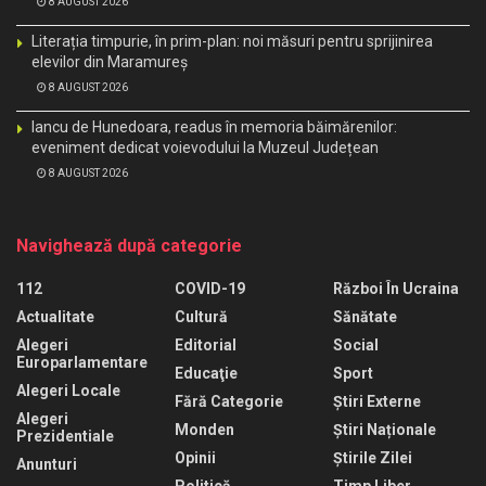
8 AUGUST 2026
Literația timpurie, în prim-plan: noi măsuri pentru sprijinirea
elevilor din Maramureș
8 AUGUST 2026
Iancu de Hunedoara, readus în memoria băimărenilor:
eveniment dedicat voievodului la Muzeul Județean
8 AUGUST 2026
Navighează după categorie
112
COVID-19
Război În Ucraina
Actualitate
Cultură
Sănătate
Alegeri
Editorial
Social
Europarlamentare
Educaţie
Sport
Alegeri Locale
Fără Categorie
Știri Externe
Alegeri
Monden
Știri Naționale
Prezidentiale
Opinii
Știrile Zilei
Anunturi