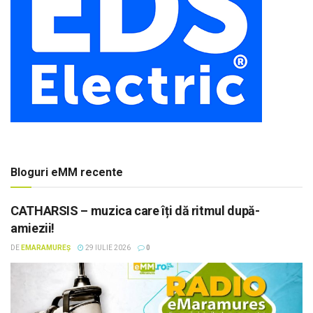
Bloguri eMM recente
CATHARSIS – muzica care îți dă ritmul după-
amiezii!
DE
EMARAMUREȘ
29 IULIE 2026
0