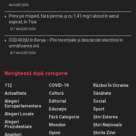
AUGUST 2026
Prins pe moped, fără permis și cu 1,41 mg/l alcool în aerul
expirat, în Tisa
7 AUGUST 2026
COD ROȘU în Borșa – Ploi torențiale și descărcări electrice în
următoarea oră
7 AUGUST 2026
Navighează după categorie
112
COVID-19
Război În Ucraina
Actualitate
Cultură
Sănătate
Alegeri
Editorial
Social
Europarlamentare
Educaţie
Sport
Alegeri Locale
Fără Categorie
Știri Externe
Alegeri
Monden
Știri Naționale
Prezidentiale
Opinii
Știrile Zilei
Anunturi