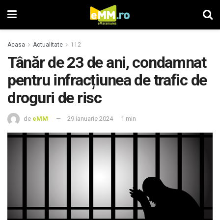
Acasa
Actualitate
112
Tânăr de 23 de ani, condamnat
pentru infracțiunea de trafic de
droguri de risc
de
eMM
29 ianuarie 2024
1 min