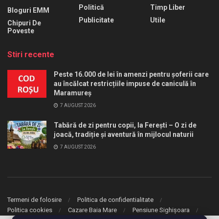
Politică
Timp Liber
Bloguri EMM
Publicitate
Utile
Chipuri De
Poveste
Stiri recente
Peste 16.000 de lei în amenzi pentru șoferii care
au încălcat restricțiile impuse de caniculă în
Maramureș
7 AUGUST 2026
Tabără de zi pentru copii, la Ferești – O zi de
joacă, tradiție și aventură în mijlocul naturii
7 AUGUST 2026
Termeni de folosire
Politica de confidentialitate
Politica cookies
Cazare Baia Mare
Pensiune Sighișoara