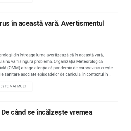
rus în această vară. Avertismentul
rologii din întreaga lume avertizează că în această vară,
ula nu va fi singura problemă. Organizaţia Meteorologică
ală (OMM) atrage atenția că pandemia de coronavirus creşte
ile sanitare asociate episoadelor de caniculă, în contextul în ...
TESTE MAI MULT
 De când se încălzeşte vremea