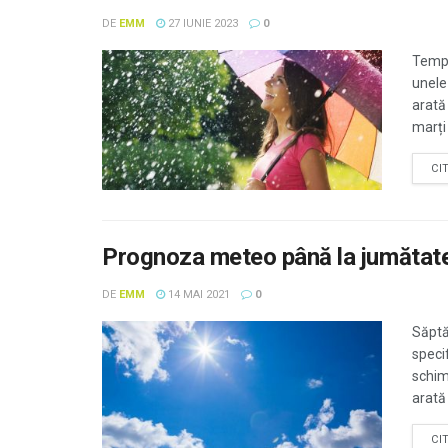
DE
EMM
27 IUNIE 2023
0
Tempe
unele 
arată
marți
CI
Prognoza meteo până la jumătatea
DE
EMM
14 MAI 2021
0
Săptă
speci
schimb
arată .
CI