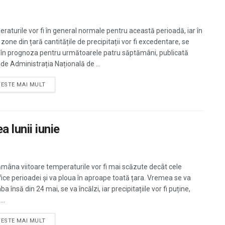
raturile vor fi în general normale pentru această perioadă, iar în
zone din țară cantitățile de precipitații vor fi excedentare, se
 în prognoza pentru următoarele patru săptămâni, publicată
 de Administrația Națională de ...
TESTE MAI MULT
 lunii iunie
mâna viitoare temperaturile vor fi mai scăzute decât cele
fice perioadei și va ploua în aproape toată țara. Vremea se va
a însă din 24 mai, se va încălzi, iar precipitațiile vor fi puține,
..
TESTE MAI MULT