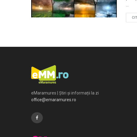
...
CI
eMaramures | Știri și informații la zi
office@emaramures.ro