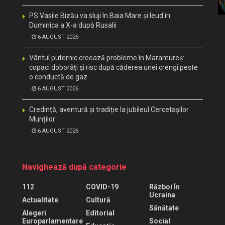
PS Vasile Bizău va sluji în Baia Mare și Ieud în
Duminica a X-a după Rusalii
6 AUGUST 2026
Vântul puternic creează probleme în Maramureș:
copaci doborâți și risc după căderea unei crengi peste
o conductă de gaz
6 AUGUST 2026
Credință, aventură și tradiție la jubileul Cercetașilor
Munților
6 AUGUST 2026
Navighează după categorie
112
COVID-19
Război În
Ucraina
Actualitate
Cultură
Sănătate
Alegeri
Editorial
Europarlamentare
Social