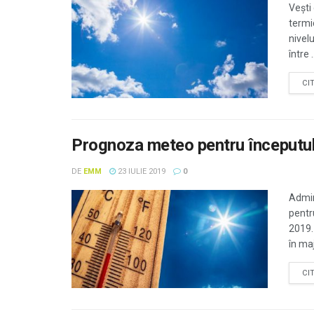
Vești
termi
nivelu
între .
CI
Prognoza meteo pentru începutul 
DE
EMM
23 IULIE 2019
0
Admin
pentr
2019.
în maj
CI