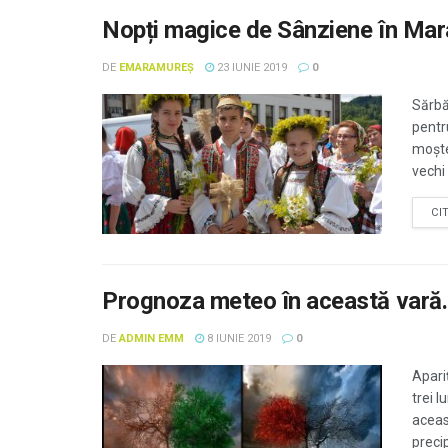
Nopți magice de Sânziene în Mara
DE
EMARAMUREȘ
23 IUNIE 2019
0
Sărbă
pentr
moște
vechi 
CI
Prognoza meteo în această vară. 
DE
ADMIN EMM
8 IUNIE 2019
0
Apari
trei 
aceas
preci