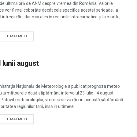
 de ultimă oră de ANM despre vremea din România. Valorile
ce vor fi mai coborâte decât cele specifice acestei perioade, la
l întregii țări, dar mai ales în regiunile intracarpatice și la munte,
..
TESTE MAI MULT
lunii august
istraţia Naţională de Meteorologie a publicat prognoza meteo
u următoarele două săptămâni, intervalul 23 iulie - 4 august
 Potrivit meteorologilor, vremea se va răci în această săptămână
oritatea regiunilor ţării, însă în ultimele ...
TESTE MAI MULT