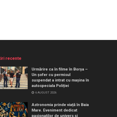
tiri recente
Urmărire ca în filme în Borșa –
Un șofer cu permisul
suspendat a intrat cu mașina în
autospeciala Poliției
6 AUGUST 2026
Astronomia prinde viață în Baia
Mare. Eveniment dedicat
pasionaților de univers și