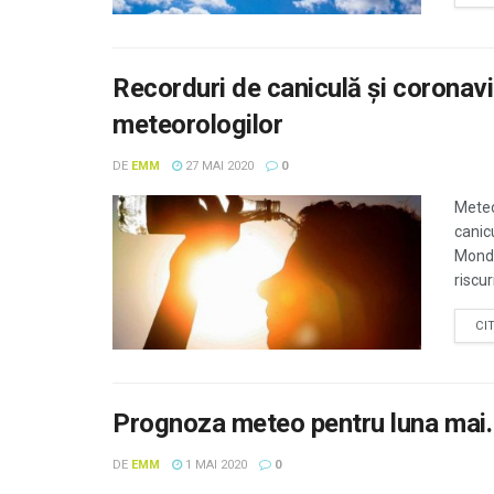
Recorduri de caniculă și coronavi
meteorologilor
DE
EMM
27 MAI 2020
0
Meteo
canic
Mondi
riscur
CI
Prognoza meteo pentru luna mai.
DE
EMM
1 MAI 2020
0