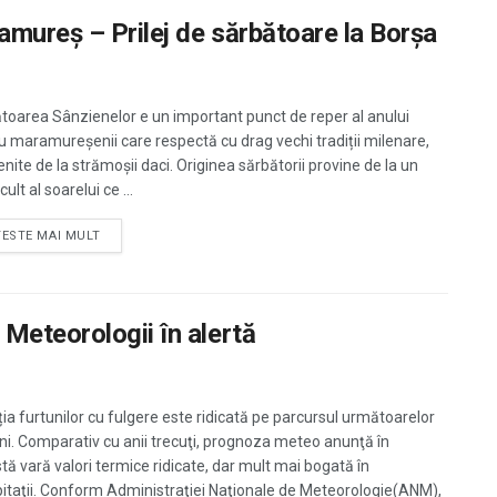
mureș – Prilej de sărbătoare la Borșa
toarea Sânzienelor e un important punct de reper al anului
u maramureșenii care respectă cu drag vechi tradiții milenare,
nite de la strămoșii daci. Originea sărbătorii provine de la un
cult al soarelui ce ...
TESTE MAI MULT
Meteorologii în alertă
ția furtunilor cu fulgere este ridicată pe parcursul următoarelor
luni. Comparativ cu anii trecuţi, prognoza meteo anunţă în
tă vară valori termice ridicate, dar mult mai bogată în
pitaţii. Conform Administraţiei Naţionale de Meteorologie(ANM),