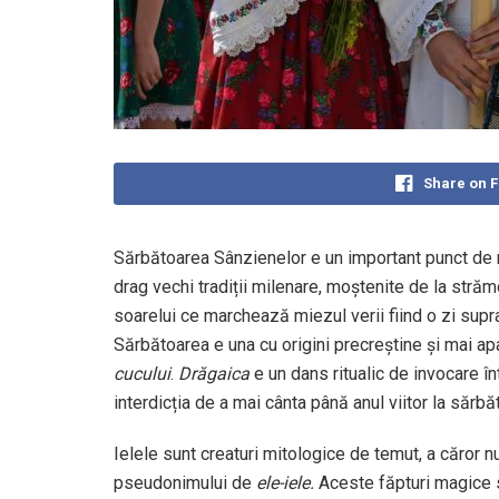
Share on 
Sărbătoarea Sânzienelor e un important punct de 
drag vechi tradiții milenare, moștenite de la strămo
soarelui ce marchează miezul verii fiind o zi sup
Sărbătoarea e una cu origini precreștine și mai a
cucului
.
Drăgaica
e un dans ritualic de invocare în
interdicția de a mai cânta până anul viitor la sărbă
Ielele sunt creaturi mitologice de temut, a căror n
pseudonimului de
ele-iele.
Aceste făpturi magice s