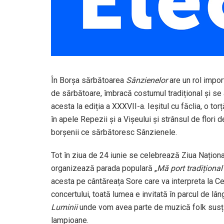
În Borșa sărbătoarea
Sânzienelor
are un rol impo
de sărbătoare, îmbracă costumul tradițional și se 
acesta la ediția a XXXVII-a. Ieșitul cu făclia, o tor
în apele Repezii și a Vișeului și strânsul de flori
borșenii ce sărbătoresc Sânzienele.
Tot în ziua de 24 iunie se celebrează Ziua Națion
organizează parada populară „
Mă port tradițional
acesta pe cântăreața Sore care va interpreta la Ce
concertului, toată lumea e invitată în parcul de lân
Luminii
unde vom avea parte de muzică folk susți
lampioane.