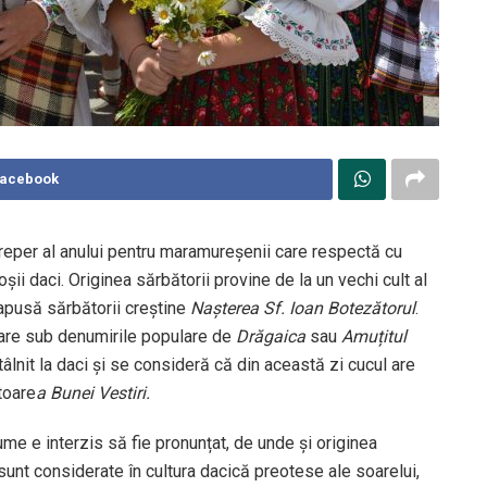
Facebook
reper al anului pentru maramureșenii care respectă cu
șii daci. Originea sărbătorii provine de la un vechi cult al
rapusă sărbătorii creștine
Nașterea Sf. Ioan Botezătorul
.
pare sub denumirile populare de
Drăgaica
sau
Amuțitul
tâlnit la daci și se consideră că din această zi cucul are
toare
a Bunei Vestiri.
ume e interzis să fie pronunțat, de unde și originea
unt considerate în cultura dacică preotese ale soarelui,