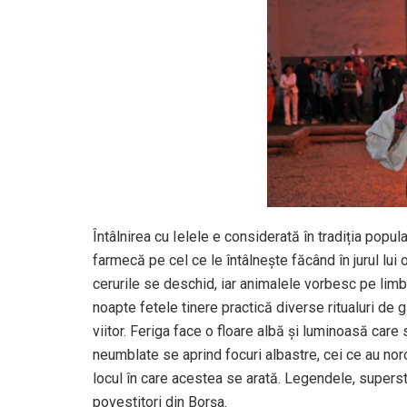
Întâlnirea cu Ielele e considerată în tradiția pop
farmecă pe cel ce le întâlnește făcând în jurul l
cerurile se deschid, iar animalele vorbesc pe limb
noapte fetele tinere practică diverse ritualuri de g
viitor. Feriga face o floare albă și luminoasă care s
neumblate se aprind focuri albastre, cei ce au no
locul în care acestea se arată. Legendele, superstiț
povestitori din Borșa.