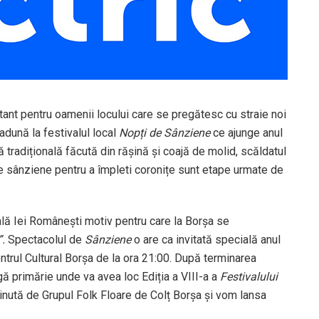
rtant pentru oamenii locului care se pregătesc cu straie noi
adună la festivalul local
Nopți de Sânziene
ce ajunge anul
ță tradițională făcută din rășină și coajă de molid, scăldatul
 de sânziene pentru a împleti coronițe sunt etape urmate de
ală Iei Românești motiv pentru care la Borșa se
”.
Spectacolul de
Sânziene
o are ca invitată specială anul
ntrul Cultural Borșa de la ora 21:00. După terminarea
gă primărie unde va avea loc Ediția a VIII-a a
Festivalului
nută de Grupul Folk Floare de Colț Borșa și vom lansa