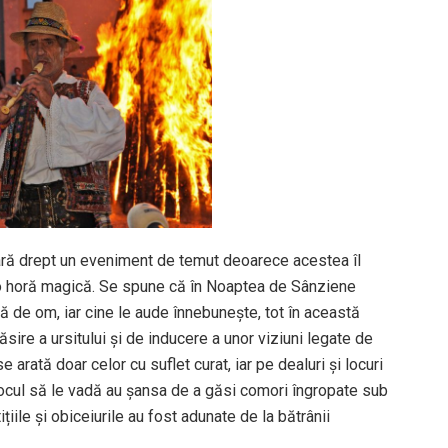
ulară drept un eveniment de temut deoarece acestea îl
ui o horă magică. Se spune că în Noaptea de Sânziene
ă de om, iar cine le aude înnebunește, tot în această
ăsire a ursitului și de inducere a unor viziuni legate de
e arată doar celor cu suflet curat, iar pe dealuri și locuri
rocul să le vadă au șansa de a găsi comori îngropate sub
iile și obiceiurile au fost adunate de la bătrânii