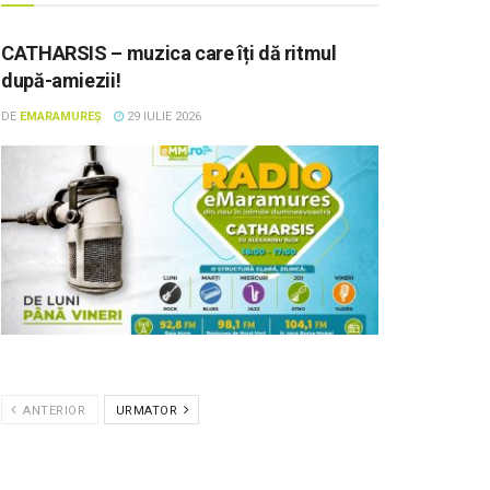
CATHARSIS – muzica care îți dă ritmul
după-amiezii!
DE
EMARAMUREȘ
29 IULIE 2026
ANTERIOR
URMATOR