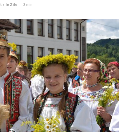
tirile Zilei
3 min