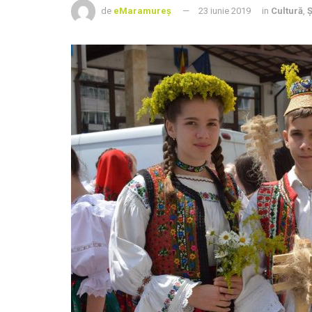
de
eMaramureș
23 iunie 2019
in
Cultură
,
Ș