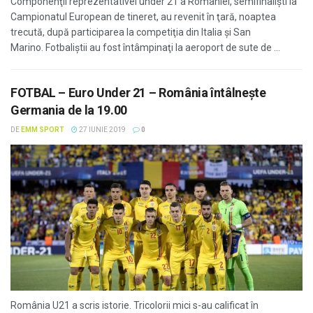
Componenţii reprezentativei under 21 a României, semifinalişti la
Campionatul European de tineret, au revenit în ţară, noaptea
trecută, după participarea la competiţia din Italia şi San
Marino. Fotbaliştii au fost întâmpinaţi la aeroport de sute de ...
FOTBAL – Euro Under 21 – România întâlnește
Germania de la 19.00
DE
EMM SPORT
27 IUNIE 2019
0
România U21 a scris istorie. Tricolorii mici s-au calificat în