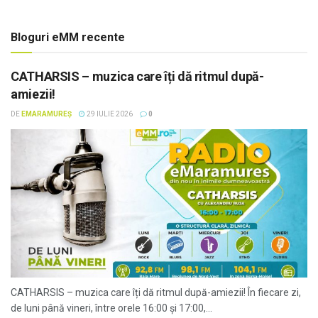
Bloguri eMM recente
CATHARSIS – muzica care îți dă ritmul după-
amiezii!
DE
EMARAMUREȘ
29 IULIE 2026
0
CATHARSIS – muzica care îți dă ritmul după-amiezii! În fiecare zi,
de luni până vineri, între orele 16:00 și 17:00,...