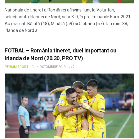
Naţionala de tineret a României a învins, luni, la Voluntari,
selecţionata Irlandei de Nord, scor 3-0, în preliminariile Euro-2021.
Au marcat: Băluță (48), Mihăilă (59) și Ciobanu (67). Din min. 38,
Irlanda de Nord a ...
FOTBAL – România tineret, duel important cu
Irlanda de Nord (20.30, PRO TV)
DE
EMM SPORT
14 OCTOMBRIE 2019
0