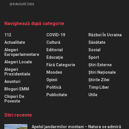
8 AUGUST 2026
Navighează după categorie
112
COVID-19
Război În Ucraina
Actualitate
Cultură
Sănătate
Alegeri
Editorial
Social
Europarlamentare
Educaţie
Sport
Alegeri Locale
Fără Categorie
Știri Externe
Alegeri
Monden
Știri Naționale
Prezidentiale
Opinii
Știrile Zilei
Anunturi
Politică
Timp Liber
Bloguri EMM
Publicitate
Utile
Chipuri De
Poveste
Stiri recente
Apelul jandarmilor montani – Natura se admiră