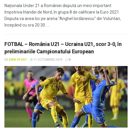
Naționala Under 21 a României dispută un meci important
împotriva Irlandei de Nord, în grupa 8 de calificare la Euro 2021.
Disputa va avea loc pe arena "Anghel Iordănescu" din Voluntari,
începând cu ora 20:30. ...
FOTBAL – România U21 – Ucraina U21, scor 3-0, în
preliminariile Campionatului European
DE
EMM SPORT
11 OCTOMBRIE 2019
0