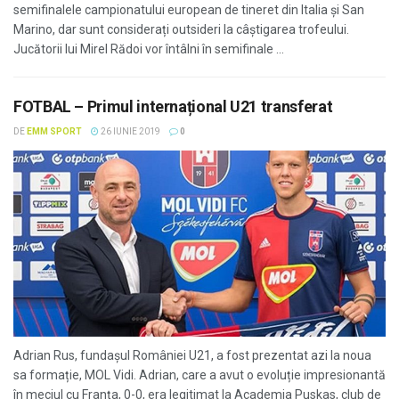
semifinalele campionatului european de tineret din Italia și San
Marino, dar sunt considerați outsideri la câștigarea trofeului.
Jucătorii lui Mirel Rădoi vor întâlni în semifinale ...
FOTBAL – Primul internațional U21 transferat
DE
EMM SPORT
26 IUNIE 2019
0
Adrian Rus, fundașul României U21, a fost prezentat azi la noua
sa formație, MOL Vidi. Adrian, care a avut o evoluție impresionantă
în meciul cu Franța, 0-0, era legitimat la Academia Puskas, club de