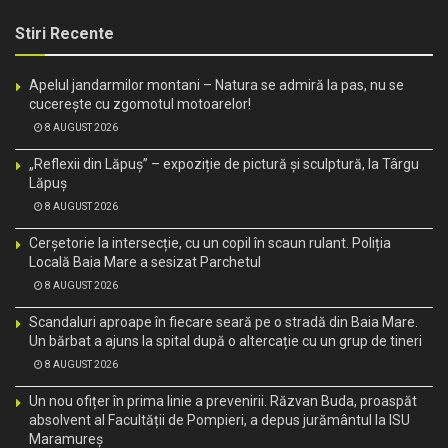
Stiri Recente
Apelul jandarmilor montani – Natura se admiră la pas, nu se
cucerește cu zgomotul motoarelor!
8 AUGUST 2026
„Reflexii din Lăpuș” – expoziție de pictură și sculptură, la Târgu
Lăpuș
8 AUGUST 2026
Cerșetorie la intersecție, cu un copil în scaun rulant. Poliția
Locală Baia Mare a sesizat Parchetul
8 AUGUST 2026
Scandaluri aproape în fiecare seară pe o stradă din Baia Mare.
Un bărbat a ajuns la spital după o altercație cu un grup de tineri
8 AUGUST 2026
Un nou ofițer în prima linie a prevenirii. Răzvan Buda, proaspăt
absolvent al Facultății de Pompieri, a depus jurământul la ISU
Maramureș