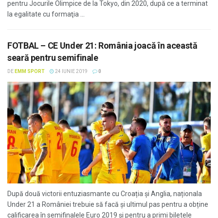
pentru Jocurile Olimpice de la Tokyo, din 2020, după ce a terminat
la egalitate cu formaţia ...
FOTBAL – CE Under 21: România joacă în această
seară pentru semifinale
DE
EMM SPORT
24 IUNIE 2019
0
După două victorii entuziasmante cu Croația și Anglia, naționala
Under 21 a României trebuie să facă și ultimul pas pentru a obține
calificarea în semifinalele Euro 2019 și pentru a primi biletele