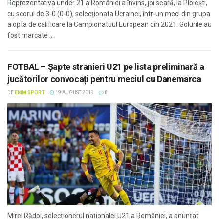
Reprezentativa under 21 a României a învins, joi seară, la Ploieşti,
cu scorul de 3-0 (0-0), selecţionata Ucrainei, într-un meci din grupa
a opta de calificare la Campionatuul European din 2021. Golurile au
fost marcate ...
FOTBAL – Șapte stranieri U21 pe lista preliminară a
jucătorilor convocați pentru meciul cu Danemarca
DE
EMM SPORT
19 AUGUST 2019
0
Mirel Rădoi, selecționerul naționalei U21 a României, a anunțat