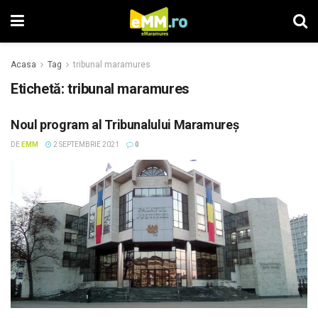
Acasa
Tag
tribunal maramures
Etichetă: tribunal maramures
Noul program al Tribunalului Maramureş
DE
EMM
2 SEPTEMBRIE 2021
0