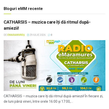
Bloguri eMM recente
CATHARSIS – muzica care îți dă ritmul după-
amiezii!
DE
EMARAMUREȘ
29 IULIE 2026
0
CATHARSIS – muzica care îți dă ritmul după-amiezii! În fiecare zi,
de luni până vineri, între orele 16:00 și 17:00,...