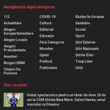
Navighează după categorie
112
COVID-19
Război În Ucraina
Actualitate
Cultură
Sănătate
Alegeri
Editorial
Social
Europarlamentare
Educaţie
Sport
Alegeri Locale
Fără Categorie
Știri Externe
Alegeri
Monden
Știri Naționale
Prezidentiale
Opinii
Știrile Zilei
Anunturi
Politică
Timp Liber
Bloguri EMM
Publicitate
Utile
Chipuri De
Poveste
Stiri recente
Debut spectaculos pentru un tânăr de doar 20 de
ani la CSM Știința Baia Mare. Salesi Havea, omul
meciului cu Dinamo