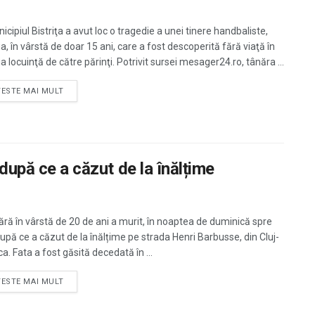
icipiul Bistriţa a avut loc o tragedie a unei tinere handbaliste,
a, în vârstă de doar 15 ani, care a fost descoperită fără viaţă în
a locuinţă de către părinţi. Potrivit sursei mesager24.ro, tânăra ...
TESTE MAI MULT
 după ce a căzut de la înălțime
ără în vârstă de 20 de ani a murit, în noaptea de duminică spre
 după ce a căzut de la înălțime pe strada Henri Barbusse, din Cluj-
a. Fata a fost găsită decedată în ...
TESTE MAI MULT