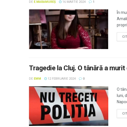
DE
E.MARAMUREȘ
16 MARTIE 2024
1
În mun
Amali
propri
CI
Tragedie la Cluj. O tânără a murit
DE
EMM
12 FEBRUARIE 2024
0
O tân
luni,
Napoc
CI