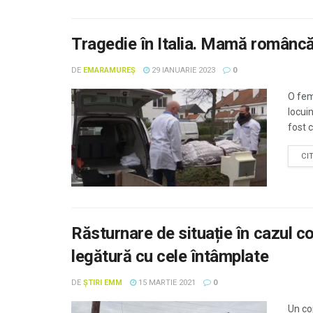
Tragedie în Italia. Mamă româncă,
DE
EMARAMUREȘ
29 IANUARIE 2023
0
O fem
locui
fost c
CI
Răsturnare de situație în cazul cop
legătură cu cele întâmplate
DE
ȘTIRI EMM
15 MARTIE 2021
0
Un co