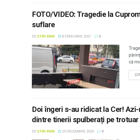
FOTO/VIDEO: Tragedie la Cuprom. O
suflare
DE
ȘTIRI EMM
8 FEBRUARIE 2021
0
Traged
părinț
că mi
CI
Doi îngeri s-au ridicat la Cer! Azi
dintre tinerii spulberați pe trotua
DE
ȘTIRI EMM
29 DECEMBRIE 2020
0