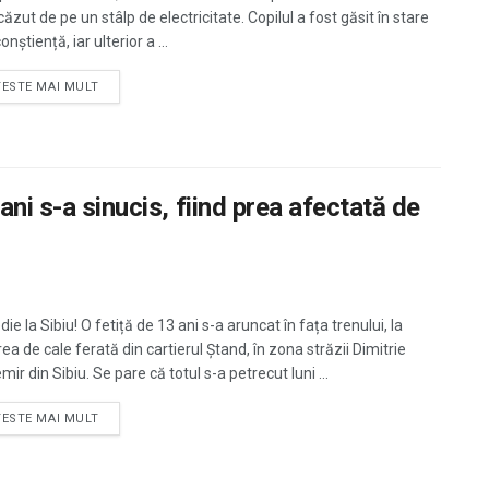
căzut de pe un stâlp de electricitate. Copilul a fost găsit în stare
onştiență, iar ulterior a ...
TESTE MAI MULT
ani s-a sinucis, fiind prea afectată de
ie la Sibiu! O fetiță de 13 ani s-a aruncat în fața trenului, la
ea de cale ferată din cartierul Ștand, în zona străzii Dimitrie
ir din Sibiu. Se pare că totul s-a petrecut luni ...
TESTE MAI MULT