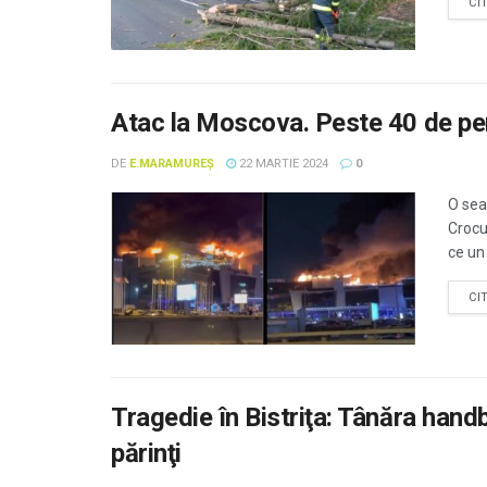
CI
Atac la Moscova. Peste 40 de p
DE
E.MARAMUREȘ
22 MARTIE 2024
0
O sea
Crocu
ce un 
CI
Tragedie în Bistriţa: Tânăra hand
părinţi