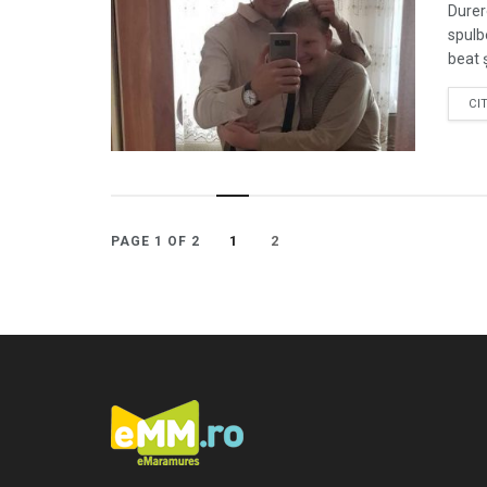
Durere
spulb
beat ș
CI
1
2
PAGE 1 OF 2