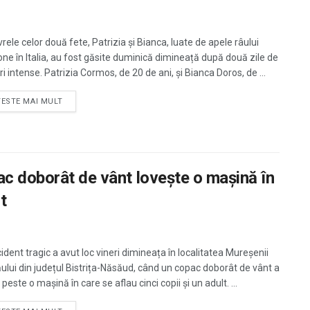
rele celor două fete, Patrizia și Bianca, luate de apele râului
one în Italia, au fost găsite duminică dimineață după două zile de
i intense. Patrizia Cormos, de 20 de ani, și Bianca Doros, de ...
TESTE MAI MULT
ac doborât de vânt lovește o mașină în
t
ident tragic a avut loc vineri dimineața în localitatea Mureșenii
ului din județul Bistrița-Năsăud, când un copac doborât de vânt a
peste o mașină în care se aflau cinci copii și un adult. ...