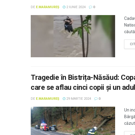
DE
E.MARAMUREȘ
2 IUNIE 2024
0
Cadav
Natis
căutăr
CI
Tragedie în Bistrița-Năsăud: Cop
care se aflau cinci copii și un adul
DE
E.MARAMUREȘ
29 MARTIE 2024
0
Un inc
Bârgă
căzut 