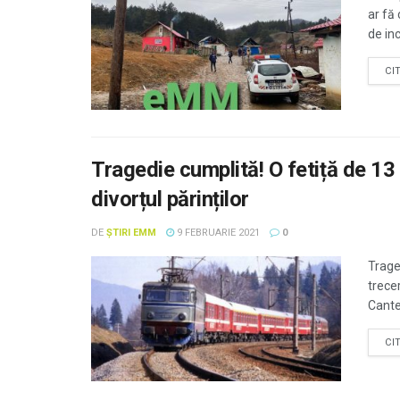
ar fă 
de inc
CI
Tragedie cumplită! O fetiță de 13 
divorțul părinților
DE
ȘTIRI EMM
9 FEBRUARIE 2021
0
Traged
trecer
Cantem
CI