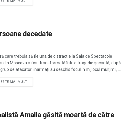
TESTE MAI MULT
ersoane decedate
ră care trebuia să fie una de distracție la Sala de Spectacole
s din Moscova a fost transformată într-o tragedie șocantă, după
grup de atacatori înarmați au deschis focul în mijlocul mulțimii, ...
TESTE MAI MULT
balistă Amalia găsită moartă de către