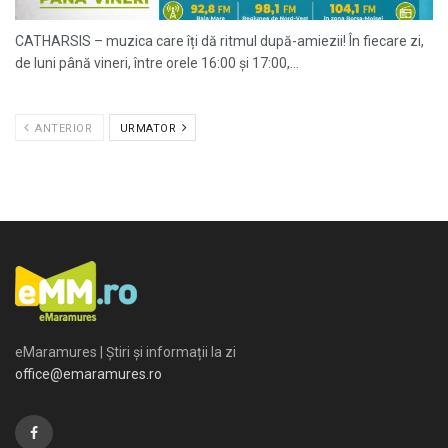
CATHARSIS – muzica care îți dă ritmul după-amiezii! În fiecare zi,
de luni până vineri, între orele 16:00 și 17:00,...
ANTERIOR
URMATOR
eMaramures | Știri și informații la zi
office@emaramures.ro