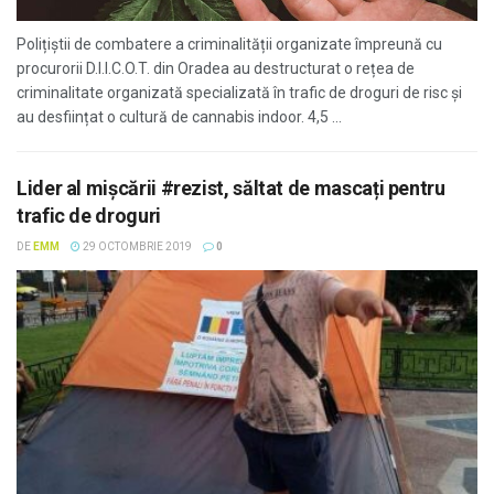
Polițiștii de combatere a criminalității organizate împreună cu
procurorii D.I.I.C.O.T. din Oradea au destructurat o rețea de
criminalitate organizată specializată în trafic de droguri de risc și
au desființat o cultură de cannabis indoor. 4,5 ...
Lider al mişcării #rezist, săltat de mascați pentru
trafic de droguri
DE
EMM
29 OCTOMBRIE 2019
0