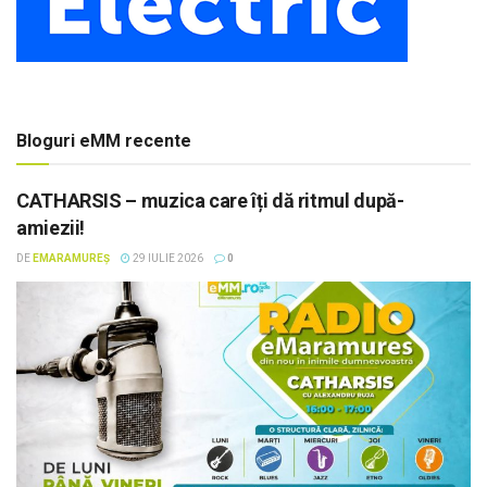
Bloguri eMM recente
CATHARSIS – muzica care îți dă ritmul după-
amiezii!
DE
EMARAMUREȘ
29 IULIE 2026
0