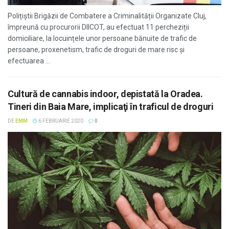
Polițiștii Brigăzii de Combatere a Criminalității Organizate Cluj,
împreună cu procurorii DIICOT, au efectuat 11 percheziții
domiciliare, la locuințele unor persoane bănuite de trafic de
persoane, proxenetism, trafic de droguri de mare risc și
efectuarea ...
Cultură de cannabis indoor, depistată la Oradea.
Tineri din Baia Mare, implicaţi în traficul de droguri
DE
EMM
6 FEBRUARIE 2020
0