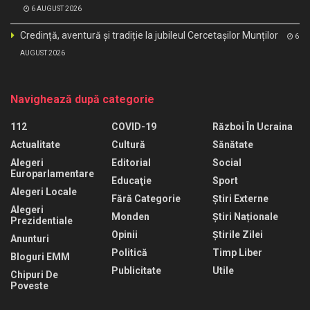
6 AUGUST 2026
Credință, aventură și tradiție la jubileul Cercetașilor Munților
6
AUGUST 2026
Navighează după categorie
112
COVID-19
Război În Ucraina
Actualitate
Cultură
Sănătate
Alegeri
Editorial
Social
Europarlamentare
Educaţie
Sport
Alegeri Locale
Fără Categorie
Știri Externe
Alegeri
Monden
Știri Naționale
Prezidentiale
Opinii
Știrile Zilei
Anunturi
Politică
Timp Liber
Bloguri EMM
Publicitate
Utile
Chipuri De
Poveste