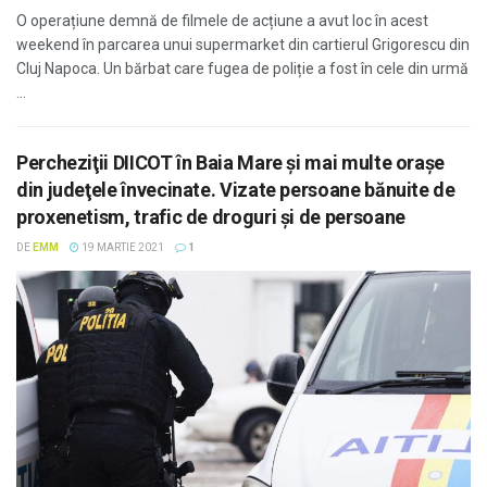
O operațiune demnă de filmele de acțiune a avut loc în acest
weekend în parcarea unui supermarket din cartierul Grigorescu din
Cluj Napoca. Un bărbat care fugea de poliție a fost în cele din urmă
...
Percheziţii DIICOT în Baia Mare şi mai multe oraşe
din judeţele învecinate. Vizate persoane bănuite de
proxenetism, trafic de droguri şi de persoane
DE
EMM
19 MARTIE 2021
1