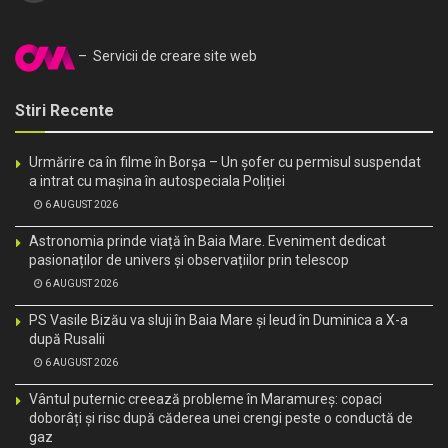
– Servicii de creare site web
Stiri Recente
Urmărire ca în filme în Borșa – Un șofer cu permisul suspendat
a intrat cu mașina în autospeciala Poliției
6 AUGUST 2026
Astronomia prinde viață în Baia Mare. Eveniment dedicat
pasionaților de univers și observațiilor prin telescop
6 AUGUST 2026
PS Vasile Bizău va sluji în Baia Mare și Ieud în Duminica a X-a
după Rusalii
6 AUGUST 2026
Vântul puternic creează probleme în Maramureș: copaci
doborâți și risc după căderea unei crengi peste o conductă de
gaz