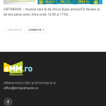
CATHARSIS – muzica care îți dă ritmul după-amiezii! În fiecare zi,
de luni până vineri, între orele 16:00 și 17:00,...
ANTERIOR
URMATOR
eMaramures | Știri și informații la zi
office@emaramures.ro