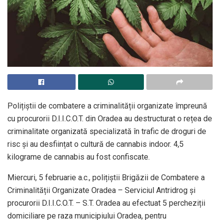
Polițiștii de combatere a criminalității organizate împreună
cu procurorii D.I.I.C.O.T. din Oradea au destructurat o rețea de
criminalitate organizată specializată în trafic de droguri de
risc și au desființat o cultură de cannabis indoor. 4,5
kilograme de cannabis au fost confiscate.
Miercuri, 5 februarie a.c., polițiștii Brigăzii de Combatere a
Criminalității Organizate Oradea – Serviciul Antridrog și
procurorii D.I.I.C.O.T. – S.T. Oradea au efectuat 5 percheziții
domiciliare pe raza municipiului Oradea, pentru