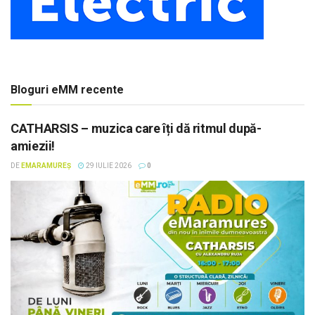
Bloguri eMM recente
CATHARSIS – muzica care îți dă ritmul după-
amiezii!
DE
EMARAMUREȘ
29 IULIE 2026
0