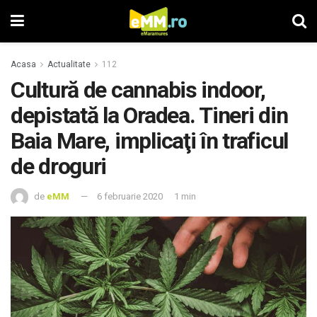
Acasa
Actualitate
112
Cultură de cannabis indoor,
depistată la Oradea. Tineri din
Baia Mare, implicaţi în traficul
de droguri
de
eMM
6 februarie 2020
1 min