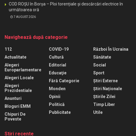
COD ROȘU în Borșa – Ploi torențiale și descărcări electrice în
următoarea oră
7 AUGUST 2026
Navighează după categorie
112
COVID-19
Război În Ucraina
Actualitate
Cultură
Sănătate
Alegeri
Editorial
Social
Europarlamentare
Educaţie
Sport
Alegeri Locale
Fără Categorie
Știri Externe
Alegeri
Monden
Știri Naționale
Prezidentiale
Opinii
Știrile Zilei
Anunturi
Politică
Timp Liber
Bloguri EMM
Publicitate
Utile
Chipuri De
Poveste
Stiri recente