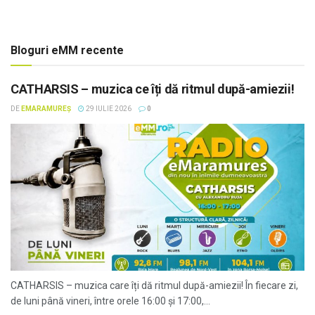
Bloguri eMM recente
CATHARSIS – muzica ce îți dă ritmul după-amiezii!
DE
EMARAMUREȘ
29 IULIE 2026
0
CATHARSIS – muzica care îți dă ritmul după-amiezii! În fiecare zi,
de luni până vineri, între orele 16:00 și 17:00,...