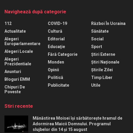
Navighează după categorie
112
COVID-19
Război În Ucraina
Actualitate
Cultură
Sănătate
Alegeri
Editorial
Social
Europarlamentare
Educaţie
Sport
Alegeri Locale
Fără Categorie
Știri Externe
Alegeri
Monden
Știri Naționale
Prezidentiale
Opinii
Știrile Zilei
Anunturi
Politică
Timp Liber
Bloguri EMM
Publicitate
Utile
Chipuri De
Poveste
Stiri recente
Mănăstirea Moisei își sărbătorește hramul de
Adormirea Maicii Domnului. Programul
slujbelor din 14 și 15 august