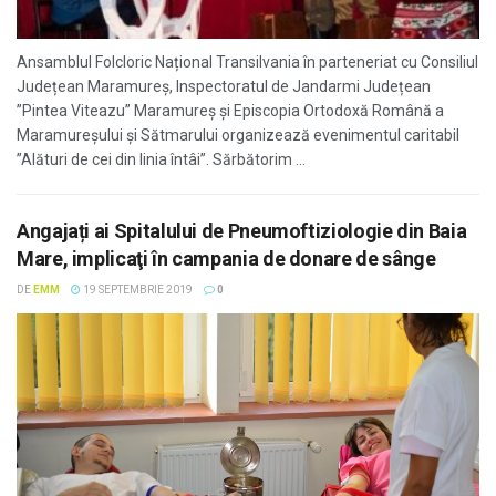
Ansamblul Folcloric Național Transilvania în parteneriat cu Consiliul
Județean Maramureș, Inspectoratul de Jandarmi Județean
”Pintea Viteazu” Maramureș și Episcopia Ortodoxă Română a
Maramureșului și Sătmarului organizează evenimentul caritabil
”Alături de cei din linia întâi”. Sărbătorim ...
Angajați ai Spitalului de Pneumoftiziologie din Baia
Mare, implicaţi în campania de donare de sânge
DE
EMM
19 SEPTEMBRIE 2019
0