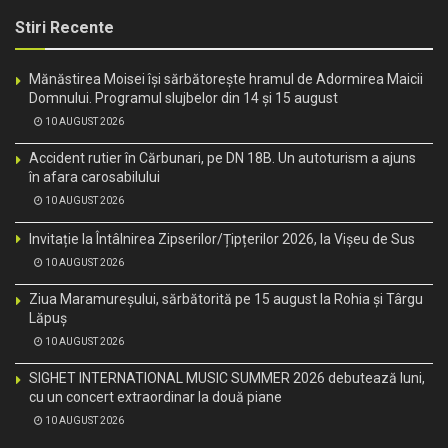
Stiri Recente
Mănăstirea Moisei își sărbătorește hramul de Adormirea Maicii
Domnului. Programul slujbelor din 14 și 15 august
10 AUGUST 2026
Accident rutier în Cărbunari, pe DN 18B. Un autoturism a ajuns
în afara carosabilului
10 AUGUST 2026
Invitație la Întâlnirea Zipserilor/Țipțerilor 2026, la Vișeu de Sus
10 AUGUST 2026
Ziua Maramureșului, sărbătorită pe 15 august la Rohia și Târgu
Lăpuș
10 AUGUST 2026
SIGHET INTERNATIONAL MUSIC SUMMER 2026 debutează luni,
cu un concert extraordinar la două piane
10 AUGUST 2026