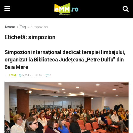
Acasa
Tag
simpozion
Etichetă: simpozion
Simpozion internațional dedicat terapiei limbajului,
organizat la Biblioteca Județeană „Petre Dulfu” din
Baia Mare
DE
EMM
5 MARTIE 2026
0