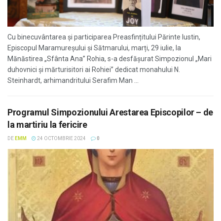
Cu binecuvântarea și participarea Preasfințitului Părinte Iustin,
Episcopul Maramureșului și Sătmarului, marți, 29 iulie, la
Mănăstirea „Sfânta Ana” Rohia, s-a desfășurat Simpozionul „Mari
duhovnici și mărturisitori ai Rohiei” dedicat monahului N.
Steinhardt, arhimandritului Serafim Man ...
Programul Simpozionului Arestarea Episcopilor – de
la martiriu la fericire
DE
EMM
24 OCTOMBRIE 2024
0