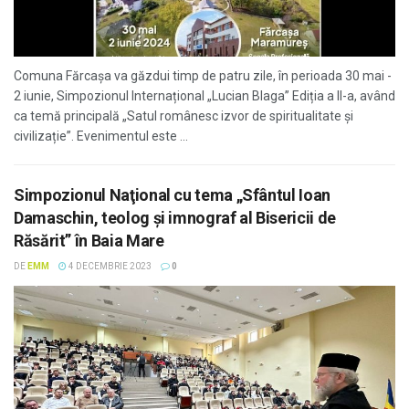
Comuna Fărcașa va găzdui timp de patru zile, în perioada 30 mai -
2 iunie, Simpozionul Internațional „Lucian Blaga” Ediția a II-a, având
ca temă principală „Satul românesc izvor de spiritualitate și
civilizație”. Evenimentul este ...
Simpozionul Naţional cu tema „Sfântul Ioan
Damaschin, teolog și imnograf al Bisericii de
Răsărit” în Baia Mare
DE
EMM
4 DECEMBRIE 2023
0