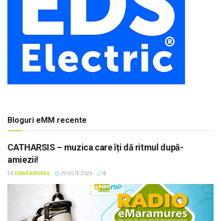
Bloguri eMM recente
CATHARSIS – muzica care îți dă ritmul după-
amiezii!
DE
EMARAMUREȘ
29 IULIE 2026
0