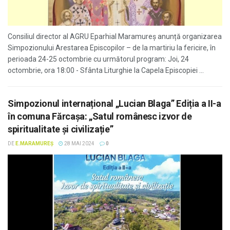
Consiliul director al AGRU Eparhial Maramureș anunță organizarea
Simpozionului Arestarea Episcopilor – de la martiriu la fericire, în
perioada 24-25 octombrie cu următorul program: Joi, 24
octombrie, ora 18:00 - Sfânta Liturghie la Capela Episcopiei ...
Simpozionul internațional „Lucian Blaga” Ediția a II-a
în comuna Fărcașa: „Satul românesc izvor de
spiritualitate și civilizație”
DE
E.MARAMUREȘ
28 MAI 2024
0