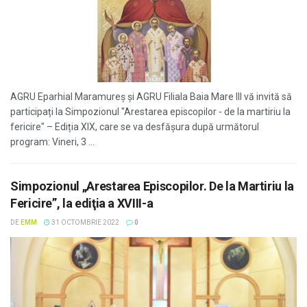
AGRU Eparhial Maramureș și AGRU Filiala Baia Mare III vă invită să
participați la Simpozionul "Arestarea episcopilor - de la martiriu la
fericire" – Ediția XIX, care se va desfășura după următorul
program: Vineri, 3 ...
Simpozionul „Arestarea Episcopilor. De la Martiriu la
Fericire”, la ediţia a XVIII-a
DE
EMM
31 OCTOMBRIE 2022
0