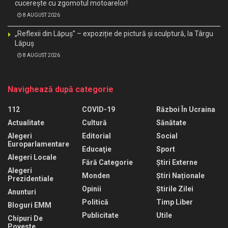
cucerește cu zgomotul motoarelor!
8 AUGUST 2026
„Reflexii din Lăpuș” – expoziție de pictură și sculptură, la Târgu
Lăpuș
8 AUGUST 2026
Navighează după categorie
112
COVID-19
Război În Ucraina
Actualitate
Cultură
Sănătate
Alegeri
Editorial
Social
Europarlamentare
Educaţie
Sport
Alegeri Locale
Fără Categorie
Știri Externe
Alegeri
Monden
Știri Naționale
Prezidentiale
Opinii
Știrile Zilei
Anunturi
Politică
Timp Liber
Bloguri EMM
Publicitate
Utile
Chipuri De
Poveste