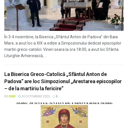
În 3-4 noiembrie, la Biserica „Sfântul Anton de Padova” din Baia
Mare, a avut loc a XIX-a ediție a Simpozionului dedicat episcopilor
martiri greco-catolici. Vineri seara la ora 18:00, a avut loc Sfânta
Liturghie Arhierească, ...
La Biserica Greco-Catolică „Sfântul Anton de
Padova” are loc Simpozionul „Arestarea episcopilor
– de la martiriu la fericire”
DE
EMM
30 OCTOMBRIE 2023
0