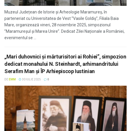
Muzeul Județean de Istorie și Arheologie Maramureș, în
parteneriat cu Universitatea de Vest ”Vasile Goldiș”, Filiala Baia
Mare, organizează vineri, 28 noiembrie 2025, simpozionul
”Maramureșul și Marea Unire”. Dedicat Zilei Naționale a României,
evenimentul se ...
„Mari duhovnici și mărturisitori ai Rohiei”, simpozion
dedicat monahului N. Steinhardt, arhimandritului
Serafim Man și ÎP Arhiepiscop Iustinian
DE
EMM
30 IULIE 2025
0