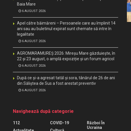
Baia Mare
6 AUGUST 2026
Apel către băimăreni – Persoanele care au împlinit 14
ani sau au buletinul expirat sunt chemate să intre în
legalitate
6 AUGUST 2026
AGROMARAMUREȘ 2026: Mireșu Mare găzduiește, în
22 și 23 august, o amplă expoziție și un forum agricol
6 AUGUST 2026
După ce și-a agresat tatăl și sora, tânărul de 26 de ani
din Săliștea de Sus a fost arestat preventiv
6 AUGUST 2026
Navighează după categorie
112
COVID-19
Război În
Ucraina
Actualitate
Cultură