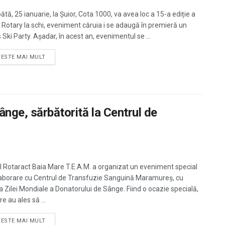
tă, 25 ianuarie, la Șuior, Cota 1000, va avea loc a 15-a ediție a
 Rotary la schi, eveniment căruia i se adaugă în premieră un
Ski Party. Așadar, în acest an, evenimentul se ...
TESTE MAI MULT
nge, sărbătorită la Centrul de
l Rotaract Baia Mare T.E.A.M. a organizat un eveniment special
laborare cu Centrul de Transfuzie Sanguină Maramureș, cu
a Zilei Mondiale a Donatorului de Sânge. Fiind o ocazie specială,
re au ales să ...
TESTE MAI MULT