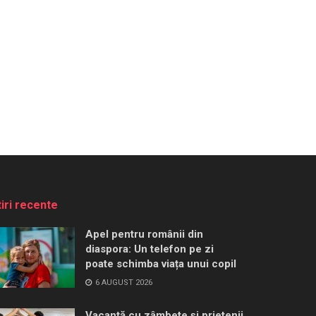
tiri recente
Apel pentru românii din
diaspora: Un telefon pe zi
poate schimba viața unui copil
6 AUGUST 2026
Vacanță cu zâmbete și prietenii