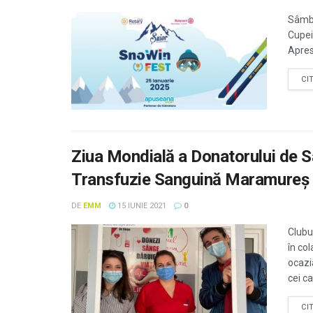
Sâmbă
Cupei
Apres 
CI
Ziua Mondială a Donatorului de Sâ
Transfuzie Sanguină Maramureș
DE
EMM
15 IUNIE 2021
0
Clubu
în co
ocazi
cei ca
CI