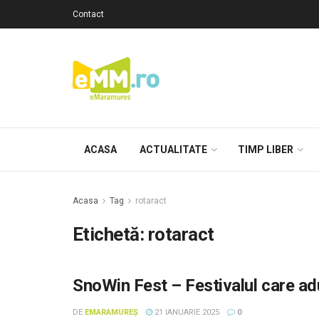
Contact
ACASA
ACTUALITATE
TIMP LIBER
Acasa
Tag
rotaract
Etichetă: rotaract
SnoWin Fest – Festivalul care adu
DE
EMARAMUREȘ
21 IANUARIE 2025
0