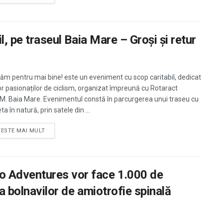
l, pe traseul Baia Mare – Groşi şi retur
ăm pentru mai bine! este un eveniment cu scop caritabil, dedicat
or pasionaților de ciclism, organizat împreună cu Rotaract
.M. Baia Mare. Evenimentul constă în parcurgerea unui traseu cu
eta în natură, prin satele din ...
TESTE MAI MULT
o Adventures vor face 1.000 de
a bolnavilor de amiotrofie spinală