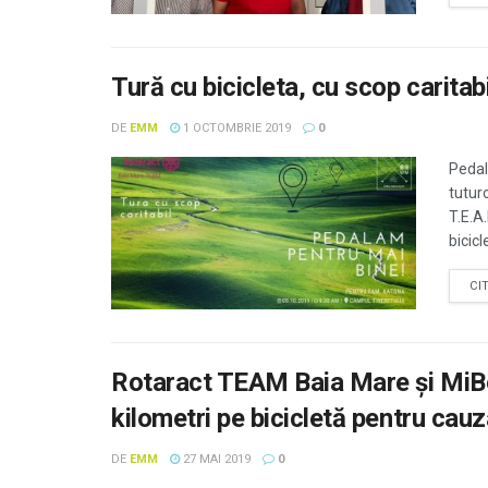
Tură cu bicicleta, cu scop caritabi
DE
EMM
1 OCTOMBRIE 2019
0
Pedal
tutur
T.E.A
bicicl
CI
Rotaract TEAM Baia Mare și MiB
kilometri pe bicicletă pentru cauz
DE
EMM
27 MAI 2019
0