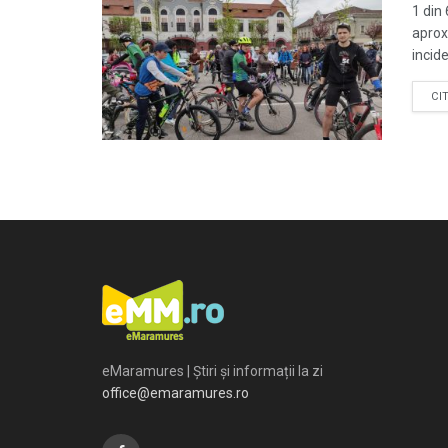
1 din 
aprox
incide
CI
eMaramures | Știri și informații la zi
office@emaramures.ro