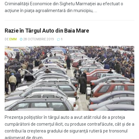
Criminalităţii Economice din Sighetu Marmaţiei au efectuat o
acţiune în piaţa agroalimentară din municipiu, ...
Razie în Târgul Auto din Baia Mare
DE
EMM
28 OCTOMBRIE 2019
1
Prezenţa poliţiştilor în târgul auto a avut atât rolul de a proteja
cumpărătorii de comerţul ilicit, cu produse contrafăcute, cât şi de a
contribui la creşterea gradului de siguranţă rutieră pe tronsonul
aglomerat de drum, ...