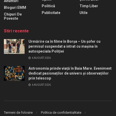
Anunturi
Politică
Timp Liber
Bloguri EMM
Publicitate
Utile
Chipuri De
Poveste
Stiri recente
Urmărire ca în filme în Borșa – Un șofer cu
permisul suspendat a intrat cu mașina în
autospeciala Poliției
6 AUGUST 2026
Astronomia prinde viață în Baia Mare. Eveniment
dedicat pasionaților de univers și observațiilor
prin telescop
6 AUGUST 2026
Termeni de folosire
Politica de confidentialitate