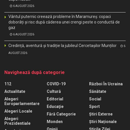
6 AUGUST 2026
Vântul puternic creează probleme în Maramureș: copaci
doborâți și risc după căderea unei crengi peste o conductă de
gaz
6 AUGUST 2026
Credință, aventură și tradiție la jubileul Cercetașilor Munților
6
AUGUST 2026
Navighează după categorie
112
COVID-19
Război În Ucraina
Actualitate
Cultură
Sănătate
Alegeri
Editorial
Social
Europarlamentare
Educaţie
Sport
Alegeri Locale
Fără Categorie
Știri Externe
Alegeri
Monden
Știri Naționale
Prezidentiale
Opinii
Știrile Zilei