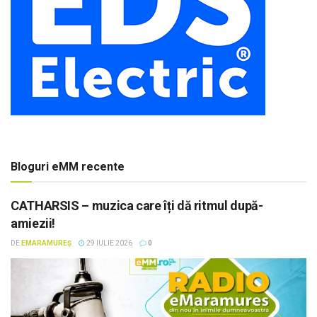
Bloguri eMM recente
CATHARSIS – muzica care îți dă ritmul după-
amiezii!
DE
EMARAMUREȘ
29 IULIE 2026
0