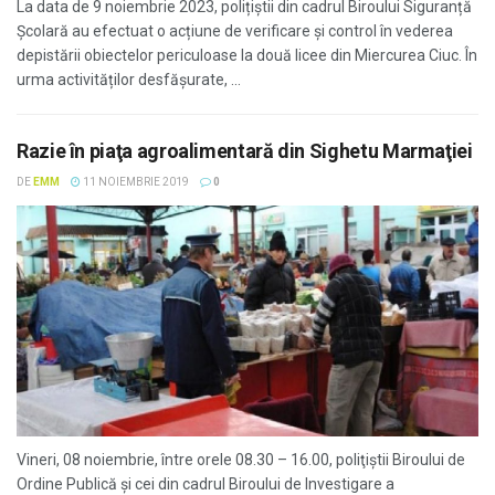
La data de 9 noiembrie 2023, polițiștii din cadrul Biroului Siguranță
Școlară au efectuat o acțiune de verificare și control în vederea
depistării obiectelor periculoase la două licee din Miercurea Ciuc. În
urma activităților desfășurate, ...
Razie în piaţa agroalimentară din Sighetu Marmaţiei
DE
EMM
11 NOIEMBRIE 2019
0
Vineri, 08 noiembrie, între orele 08.30 – 16.00, poliţiştii Biroului de
Ordine Publică şi cei din cadrul Biroului de Investigare a