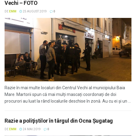
Vechi – FOTO
DE
EMM
25 AUGUST 2019
0
Razie în mai multe localuri din Centrul Vechi al municipiului Baia
Mare. Martorii spun că mai mulți mascați coordonați de doi
procurori au luat la rând localurile deschise în zonă. Au cu ei și un ...
Razie a poliţiştilor în târgul din Ocna Şugatag
DE
EMM
24 MAI 2019
0