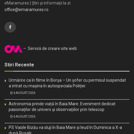
eMaramures | Știri și informații la zi
office@emaramures.ro
– Servicii de creare site web
Stiri Recente
Urmărire ca în filme în Borșa – Un șofer cu permisul suspendat
a intrat cu mașina în autospeciala Poliției
6 AUGUST 2026
Astronomia prinde viață în Baia Mare. Eveniment dedicat
pasionaților de univers și observațiilor prin telescop
6 AUGUST 2026
PS Vasile Bizău va sluji în Baia Mare și Ieud în Duminica a X-a
după Rusalii