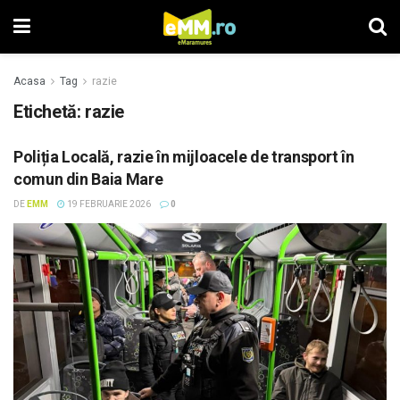
Acasa
Tag
razie
Etichetă: razie
Poliția Locală, razie în mijloacele de transport în
comun din Baia Mare
DE
EMM
19 FEBRUARIE 2026
0