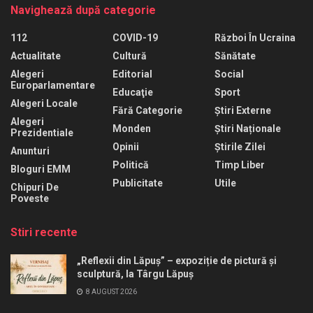
Navighează după categorie
112
COVID-19
Război În Ucraina
Actualitate
Cultură
Sănătate
Alegeri
Editorial
Social
Europarlamentare
Educaţie
Sport
Alegeri Locale
Fără Categorie
Știri Externe
Alegeri
Monden
Știri Naționale
Prezidentiale
Opinii
Știrile Zilei
Anunturi
Politică
Timp Liber
Bloguri EMM
Publicitate
Utile
Chipuri De
Poveste
Stiri recente
„Reflexii din Lăpuș” – expoziție de pictură și
sculptură, la Târgu Lăpuș
8 AUGUST 2026