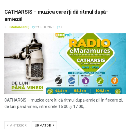
CATHARSIS – muzica care îți dă ritmul după-
amiezii!
DE
EMARAMUREȘ
29 IULIE 2026
0
CATHARSIS – muzica care îți dă ritmul după-amiezii! În fiecare zi,
de luni până vineri, între orele 16:00 și 17:00,...
ANTERIOR
URMATOR