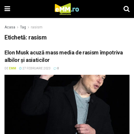
Acasa
Tag
rasism
Etichetă: rasism
Elon Musk acuză mass media de rasism împotriva
albilor şi asiaticilor
DE
EMM
27 FEBRUARIE 2023
0