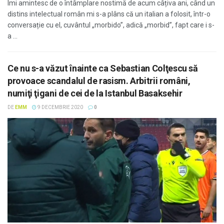
Îmi amintesc de o întâmplare nostimă de acum câțiva ani, când un
distins intelectual român mi s-a plâns că un italian a folosit, într-o
conversație cu el, cuvântul „morbido”, adică „morbid”, fapt care i s-
a ...
Ce nu s-a văzut înainte ca Sebastian Colţescu să
provoace scandalul de rasism. Arbitrii români,
numiţi ţigani de cei de la Istanbul Basaksehir
DE
EMM
9 DECEMBRIE 2020
0