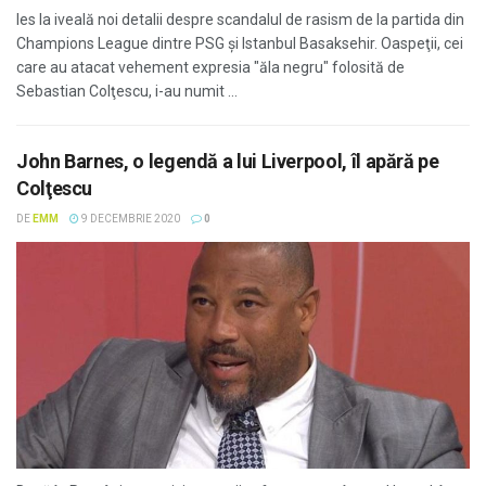
Ies la iveală noi detalii despre scandalul de rasism de la partida din
Champions League dintre PSG şi Istanbul Basaksehir. Oaspeţii, cei
care au atacat vehement expresia "ăla negru" folosită de
Sebastian Colţescu, i-au numit ...
John Barnes, o legendă a lui Liverpool, îl apără pe
Colţescu
DE
EMM
9 DECEMBRIE 2020
0