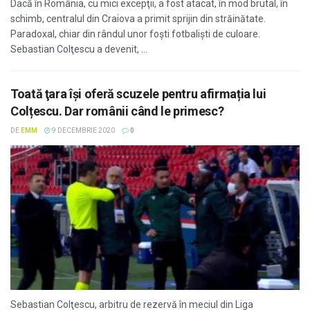
Dacă în România, cu mici excepţii, a fost atacat, în mod brutal, în
schimb, centralul din Craiova a primit sprijin din străinătate.
Paradoxal, chiar din rândul unor foşti fotbalişti de culoare.
Sebastian Colţescu a devenit, ...
Toată ţara îşi oferă scuzele pentru afirmația lui
Colțescu. Dar românii când le primesc?
DE
EMM
9 DECEMBRIE 2020
0
Sebastian Colţescu, arbitru de rezervă în meciul din Liga