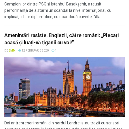
Campionilor dintre PSG şi Istanbul Başakşehir, a reuşit
performanţa de a stârni un scandal la nivel internaţional, cu
implicaţii chiar diplomatice, cu doar două cuvinte: "ăla ...
Amenințări rasiste. Englezii, către români: „Plecați
acasă și luați-vă țiganii cu voi!”
DE
EMM
12 FEBRUARIE 2020
1
Doi antreprenori români din nordul Londrei s-au trezit cu scrisori