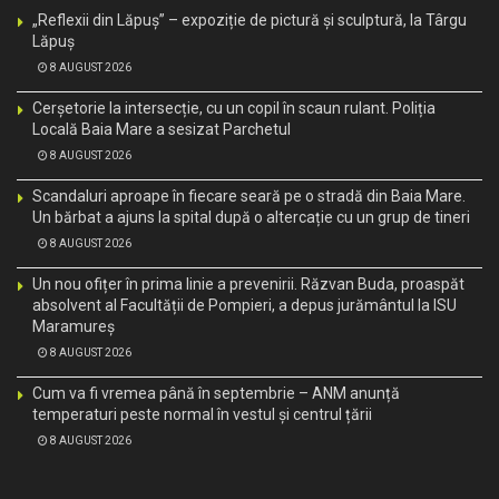
„Reflexii din Lăpuș” – expoziție de pictură și sculptură, la Târgu
Lăpuș
8 AUGUST 2026
Cerșetorie la intersecție, cu un copil în scaun rulant. Poliția
Locală Baia Mare a sesizat Parchetul
8 AUGUST 2026
Scandaluri aproape în fiecare seară pe o stradă din Baia Mare.
Un bărbat a ajuns la spital după o altercație cu un grup de tineri
8 AUGUST 2026
Un nou ofițer în prima linie a prevenirii. Răzvan Buda, proaspăt
absolvent al Facultății de Pompieri, a depus jurământul la ISU
Maramureș
8 AUGUST 2026
Cum va fi vremea până în septembrie – ANM anunță
temperaturi peste normal în vestul și centrul țării
8 AUGUST 2026