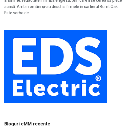
anonime, redactate în limba engleză, prin care li se cerea să plece
acasă. Ambii români și-au deschis firmele în cartierul Burnt Oak.
Este vorba de ...
Bloguri eMM recente