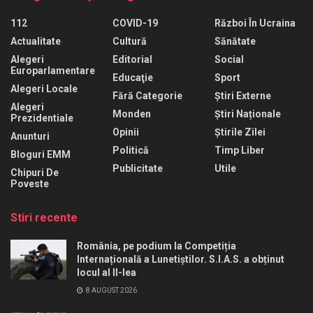
112
COVID-19
Război În Ucraina
Actualitate
Cultură
Sănătate
Alegeri
Editorial
Social
Europarlamentare
Educaţie
Sport
Alegeri Locale
Fără Categorie
Știri Externe
Alegeri
Monden
Știri Naționale
Prezidentiale
Opinii
Știrile Zilei
Anunturi
Politică
Timp Liber
Bloguri EMM
Publicitate
Utile
Chipuri De
Poveste
Stiri recente
România, pe podium la Competiția
Internațională a Lunetiștilor. S.I.A.S. a obținut
locul al II-lea
8 AUGUST 2026