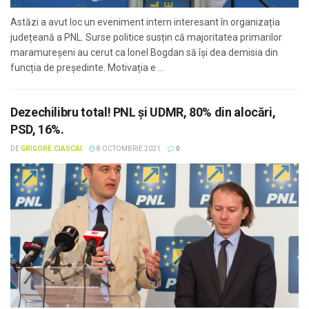
Astăzi a avut loc un eveniment intern interesant în organizația
județeană a PNL. Surse politice susțin că majoritatea primarilor
maramureșeni au cerut ca Ionel Bogdan să își dea demisia din
funcția de președinte. Motivația e ...
Dezechilibru total! PNL și UDMR, 80% din alocări,
PSD, 16%.
DE
GRIGORE.CIASCAI
8 OCTOMBRIE 2021
0