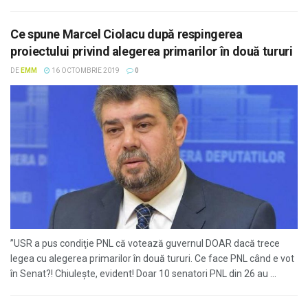
Ce spune Marcel Ciolacu după respingerea
proiectului privind alegerea primarilor în două tururi
DE
EMM
16 OCTOMBRIE 2019
0
”USR a pus condiţie PNL că votează guvernul DOAR dacă trece
legea cu alegerea primarilor în două tururi. Ce face PNL când e vot
în Senat?! Chiuleşte, evident! Doar 10 senatori PNL din 26 au ...