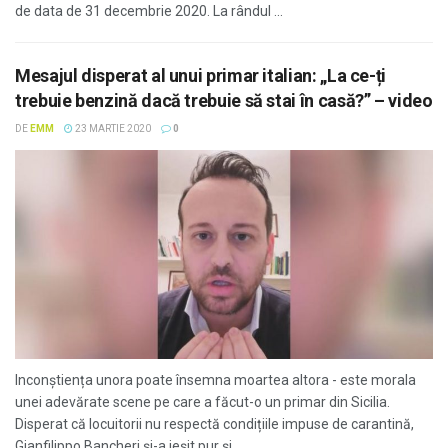
de data de 31 decembrie 2020. La rândul ...
Mesajul disperat al unui primar italian: „La ce-ți
trebuie benzină dacă trebuie să stai în casă?” – video
DE
EMM
23 MARTIE 2020
0
Inconștiența unora poate însemna moartea altora - este morala
unei adevărate scene pe care a făcut-o un primar din Sicilia.
Disperat că locuitorii nu respectă condițiile impuse de carantină,
Gianfilippo Bancheri și-a ieșit pur și ...