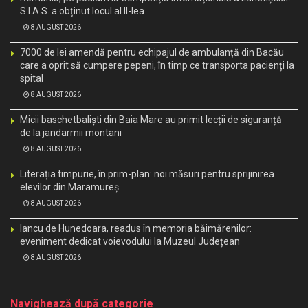
S.I.A.S. a obținut locul al II-lea
8 AUGUST 2026
7000 de lei amendă pentru echipajul de ambulanță din Bacău
care a oprit să cumpere pepeni, în timp ce transporta pacienți la
spital
8 AUGUST 2026
Micii baschetbaliști din Baia Mare au primit lecții de siguranță
de la jandarmii montani
8 AUGUST 2026
Literația timpurie, în prim-plan: noi măsuri pentru sprijinirea
elevilor din Maramureș
8 AUGUST 2026
Iancu de Hunedoara, readus în memoria băimărenilor:
eveniment dedicat voievodului la Muzeul Județean
8 AUGUST 2026
Navighează după categorie