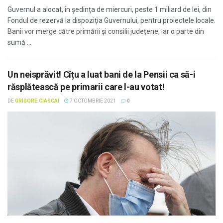
Guvernul a alocat, în şedinţa de miercuri, peste 1 miliard de lei, din
Fondul de rezervă la dispoziţia Guvernului, pentru proiectele locale.
Banii vor merge către primării şi consilii judeţene, iar o parte din
sumă ...
Un neisprăvit! Cîțu a luat bani de la Pensii ca să-i
răsplătească pe primarii care l-au votat!
DE
GRIGORE.CIASCAI
7 OCTOMBRIE 2021
0