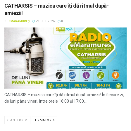
CATHARSIS – muzica care îți dă ritmul după-
amiezii!
DE
EMARAMUREȘ
29 IULIE 2026
0
CATHARSIS – muzica care îți dă ritmul după-amiezii! În fiecare zi,
de luni până vineri, între orele 16:00 și 17:00,...
ANTERIOR
URMATOR