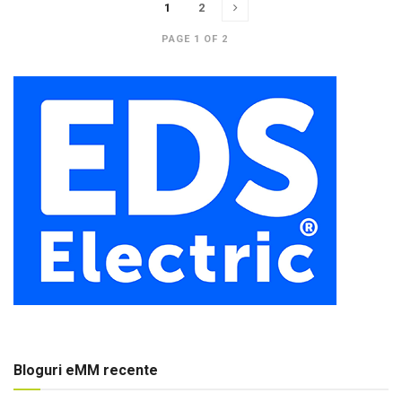
1
2
PAGE 1 OF 2
Bloguri eMM recente