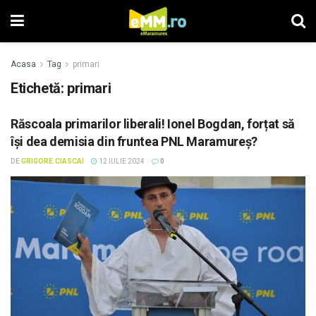
Acasa
Tag
primari
Etichetă: primari
Răscoala primarilor liberali! Ionel Bogdan, forțat să
își dea demisia din fruntea PNL Maramureș?
DE
GRIGORE.CIASCAI
12 IULIE 2024
0