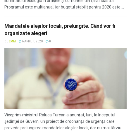
iluminatului ecologic în oraşele şi comunele din ţara noastră.
Programul este multianual, iar bugetul stabilit pentru 2020 este ...
Mandatele aleşilor locali, prelungite. Când vor fi
organizate alegeri
DE
EMM
6 APRILIE 2020
0
Viceprim-ministrul Raluca Turcan a anunţat, luni, la începutul
şedinţei de Guvern, un proiect de ordonanţă de urgenţă care
prevede prelungirea mandatelor aleşilor locali, dar nu mai târziu