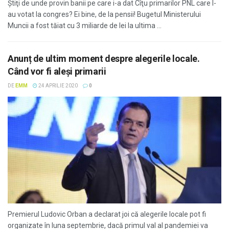
Ştiţi de unde provin banii pe care i-a dat Cîţu primarilor PNL care l-
au votat la congres? Ei bine, de la pensii! Bugetul Ministerului
Muncii a fost tăiat cu 3 miliarde de lei la ultima ...
Anunț de ultim moment despre alegerile locale.
Când vor fi aleși primarii
DE
EMM
24 APRILIE 2020
0
Premierul Ludovic Orban a declarat joi că alegerile locale pot fi
organizate în luna septembrie, dacă primul val al pandemiei va