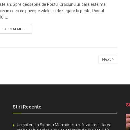
ste an. Spre deosebire de Postul Crăciunului, care este mai
siv în ceea ce priveşte zilele cu dezlegare la peşte, Postul
ui ...
TESTE MAI MULT
Next
S
Stiri Recente
Un șofer din Sighetu Marmației a refuzat recoltarea