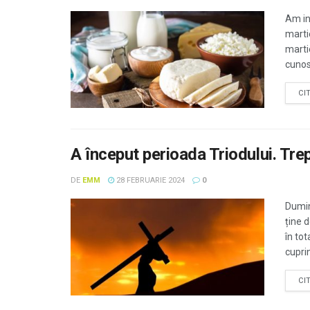
Am in
marti
marti
cunos
CI
A început perioada Triodului. Tre
DE
EMM
28 FEBRUARIE 2024
0
Dumin
ține 
în to
cuprin
CI