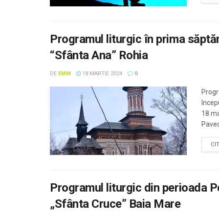
Programul liturgic în prima săptă
“Sfânta Ana” Rohia
DE
EMM
18 MARTIE 2024
0
Progr
începu
18 ma
Pavec
CI
Programul liturgic din perioada 
„Sfânta Cruce” Baia Mare