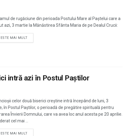
amul de rugăciune din perioada Postului Mare al Paștelui care a
ut azi, 3 martie la Mănăstirea Sfânta Maria de pe Dealul Crucii:
TESTE MAI MULT
ci intră azi în Postul Paştilor
cioșii celor două biserici creștine intră începând de luni, 3
, în Postul Paștilor, o perioadă de pregătire spirituală pentru
rarea Învierii Domnului, care va avea loc anul acesta pe 20 aprilie.
erat cel mai ...
TESTE MAI MULT