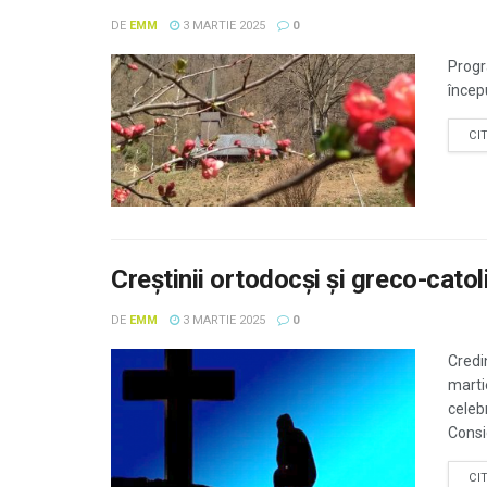
DE
EMM
3 MARTIE 2025
0
Progr
încep
CI
Creştinii ortodocşi şi greco-catoli
DE
EMM
3 MARTIE 2025
0
Credin
martie
celeb
Consid
CI