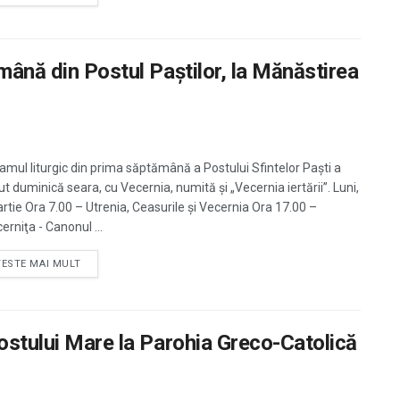
mână din Postul Paştilor, la Mănăstirea
amul liturgic din prima săptămână a Postului Sfintelor Paşti a
t duminică seara, cu Vecernia, numită şi „Vecernia iertării”. Luni,
rtie Ora 7.00 – Utrenia, Ceasurile și Vecernia Ora 17.00 –
erniţa - Canonul ...
TESTE MAI MULT
Postului Mare la Parohia Greco-Catolică