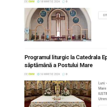
DE
EMM
18 MARTIE 2024
0
CI
Programul liturgic la Catedrala E
săptămână a Postului Mare
DE
EMM
16 MARTIE 2024
0
Luni: 
Mare 
IUSTI
Utreni