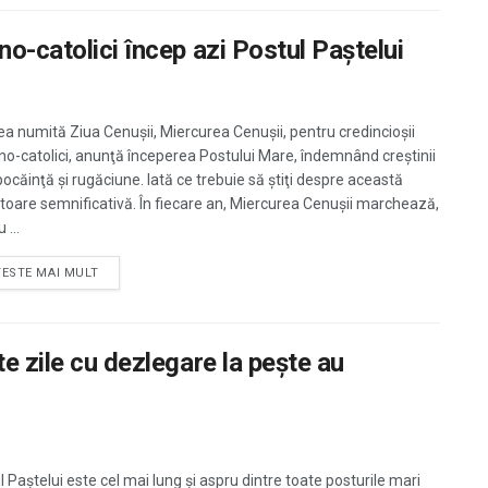
no-catolici încep azi Postul Paştelui
a numită Ziua Cenușii, Miercurea Cenușii, pentru credincioșii
o-catolici, anunţă începerea Postului Mare, îndemnând creştinii
pocăinţă şi rugăciune. Iată ce trebuie să ştiţi despre această
toare semnificativă. În fiecare an, Miercurea Cenușii marchează,
 ...
TESTE MAI MULT
te zile cu dezlegare la peşte au
l Paştelui este cel mai lung şi aspru dintre toate posturile mari