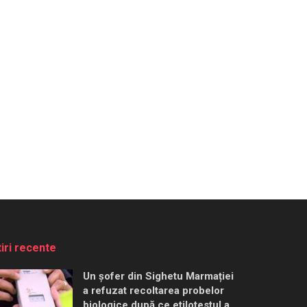
tiri recente
Un șofer din Sighetu Marmației
a refuzat recoltarea probelor
biologice după ce etilotestul a