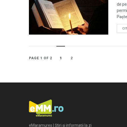
de pe
permi
Paştel
CI
1
2
PAGE 1 OF 2
eMaramures | Știri și informații la zi