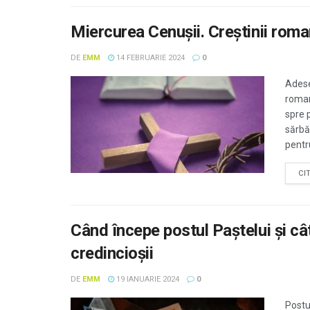
Miercurea Cenușii. Creştinii roma
DE
EMM
14 FEBRUARIE 2024
0
Adese
roman
spre 
sărbă
pentru
CI
Când începe postul Paştelui şi câ
credincioşii
DE
EMM
19 IANUARIE 2024
0
Postu