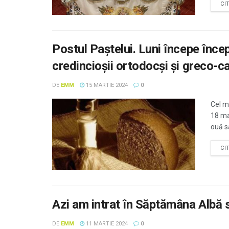
CI
Postul Paștelui. Luni începe înce
credincioșii ortodocși şi greco-ca
DE
EMM
15 MARTIE 2024
0
Cel ma
18 ma
ouă sa
CI
Azi am intrat în Săptămâna Albă
DE
EMM
11 MARTIE 2024
0