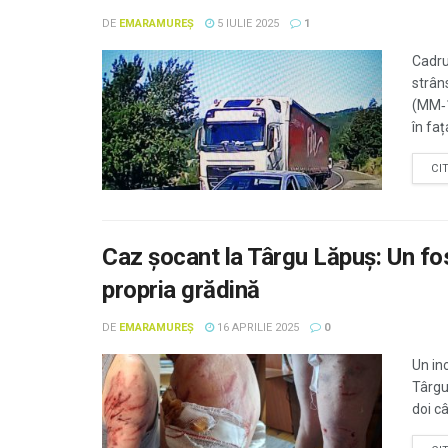
DE
EMARAMUREȘ
5 IULIE 2025
1
Cadru
strâns
(MM‑1
în faț
CI
Caz șocant la Târgu Lăpuș: Un fos
propria grădină
DE
EMARAMUREȘ
16 APRILIE 2025
0
Un in
Târgu 
doi câ