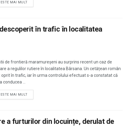
TESTE MAI MULT
escoperit în trafic în localitatea
iștii de frontieră maramureșeni au surprins recent un caz de
care a regulilor rutiere în localitatea Bârsana. Un cetățean român
 oprit în trafic, iar în urma controlului efectuat s-a constatat că
a conducea ...
TESTE MAI MULT
e a furturilor din locuințe, derulat de