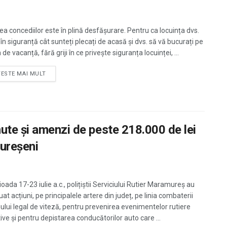
a concediilor este în plină desfășurare. Pentru ca locuința dvs.
 în siguranță cât sunteți plecați de acasă și dvs. să vă bucurați pe
 de vacanță, fără griji în ce privește siguranța locuinței, ...
TESTE MAI MULT
ute și amenzi de peste 218.000 de lei
mureșeni
ioada 17-23 iulie a.c., polițiștii Serviciului Rutier Maramureș au
at acțiuni, pe principalele artere din județ, pe linia combaterii
ului legal de viteză, pentru prevenirea evenimentelor rutiere
ive și pentru depistarea conducătorilor auto care ...