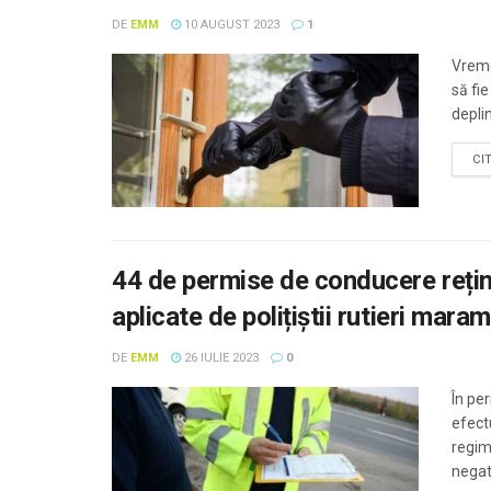
DE
EMM
10 AUGUST 2023
1
Vreme
să fie
deplin
CI
44 de permise de conducere rețin
aplicate de polițiștii rutieri mara
DE
EMM
26 IULIE 2023
0
În per
efectu
regim
negat