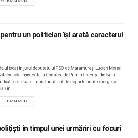
TESTE MAI MULT
entru un politician își arată caracterul
alul iscat în jurul deputatului PSD de Maramureș, Lucian Morar,
izitelor sale insistente la Unitatea de Primiri Urgențe din Baia
ridică o întrebare importantă: cât de departe poate merge un
ian în ...
TESTE MAI MULT
ițiști în timpul unei urmăriri cu focuri