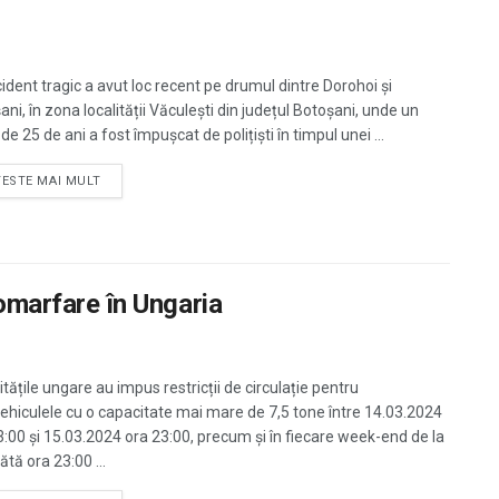
cident tragic a avut loc recent pe drumul dintre Dorohoi și
ni, în zona localității Văculești din județul Botoșani, unde un
de 25 de ani a fost împușcat de polițiști în timpul unei ...
TESTE MAI MULT
tomarfare în Ungaria
tățile ungare au impus restricții de circulație pentru
ehiculele cu o capacitate mai mare de 7,5 tone între 14.03.2024
3:00 și 15.03.2024 ora 23:00, precum și în fiecare week-end de la
tă ora 23:00 ...