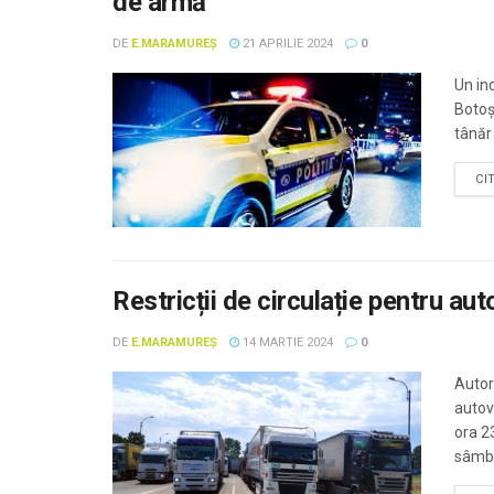
de armă
DE
E.MARAMUREȘ
21 APRILIE 2024
0
Un in
Botoșa
tânăr 
CI
Restricții de circulație pentru au
DE
E.MARAMUREȘ
14 MARTIE 2024
0
Autori
autov
ora 2
sâmbă