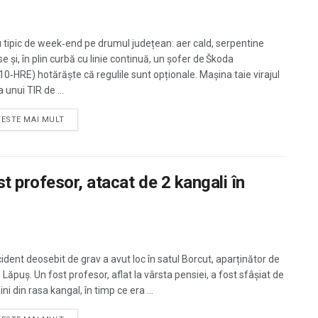
 tipic de week‑end pe drumul județean: aer cald, serpentine
e și, în plin curbă cu linie continuă, un șofer de Škoda
0‑HRE) hotărăște că regulile sunt opționale. Mașina taie virajul
a unui TIR de ...
TESTE MAI MULT
t profesor, atacat de 2 kangali în
cident deosebit de grav a avut loc în satul Borcut, aparținător de
Lăpuș. Un fost profesor, aflat la vârsta pensiei, a fost sfâșiat de
ini din rasa kangal, în timp ce era ...