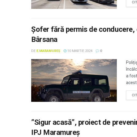
CI
Șofer fără permis de conducere, d
Bârsana
DE
E.MARAMUREȘ
10 MARTIE 2024
0
Poliț
încăl
a fost
acest
CI
”Sigur acasă”, proiect de prevenir
IPJ Maramureş