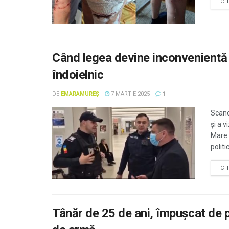
CI
Când legea devine inconvenientă p
îndoielnic
DE
EMARAMUREȘ
7 MARTIE 2025
1
Scand
și a v
Mare 
politic
CI
Tânăr de 25 de ani, împușcat de pol