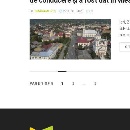
de conducere și a fost dat în vile
DE
EMARAMUREȘ
22 IUNIE 2023
0
Ieri, 
S.N.U
a.c., 
CI
1
2
…
5
PAGE 1 OF 5