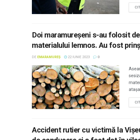
CI
Doi maramureșeni s-au folosit d
materialului lemnos. Au fost prinși
DE
EMARAMUREȘ
22 IUNIE 2023
0
Aseară
sesiz
materi
atașat
CI
Accident rutier cu victimă la Viș