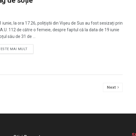
ag de soție
21 iunie, la ora 17.26, polițiștii din Vișeu de Sus au fost sesizați prin
.A.U. 112 de către o femeie, despre faptul că la data de 19 iunie
soțul său de 31 de ...
TESTE MAI MULT
Next
S