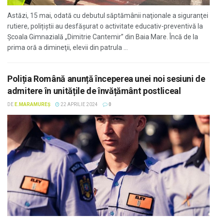
Astăzi, 15 mai, odată cu debutul săptămânii naţionale a siguranţei
rutiere, polițiștii au desfășurat o activitate educativ-preventivă la
Şcoala Gimnazială „Dimitrie Cantemir” din Baia Mare. Încă de la
prima oră a dimineţii, elevii din patrula ...
Poliția Română anunță începerea unei noi sesiuni de
admitere în unitățile de învățământ postliceal
DE
E.MARAMUREȘ
22 APRILIE 2024
0