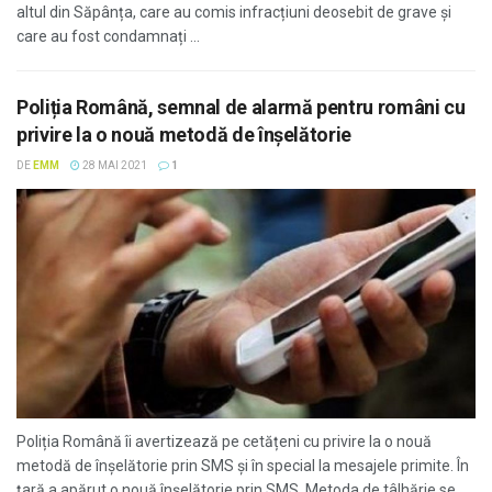
altul din Săpânța, care au comis infracțiuni deosebit de grave și
care au fost condamnați ...
Poliția Română, semnal de alarmă pentru români cu
privire la o nouă metodă de înşelătorie
DE
EMM
28 MAI 2021
1
Poliția Română îi avertizează pe cetățeni cu privire la o nouă
metodă de înșelătorie prin SMS și în special la mesajele primite. În
țară a apărut o nouă înșelătorie prin SMS. Metoda de tâlhărie se ...