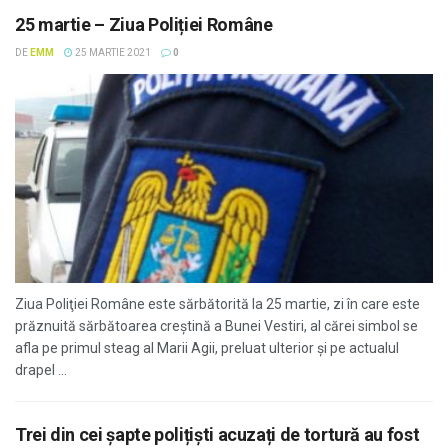
25 martie – Ziua Poliției Române
DE
EMM
25 MARTIE 2021
0
Ziua Poliţiei Române este sărbătorită la 25 martie, zi în care este
prăznuită sărbătoarea creştină a Bunei Vestiri, al cărei simbol se
afla pe primul steag al Marii Agii, preluat ulterior şi pe actualul
drapel ...
Trei din cei șapte polițiști acuzați de tortură au fost