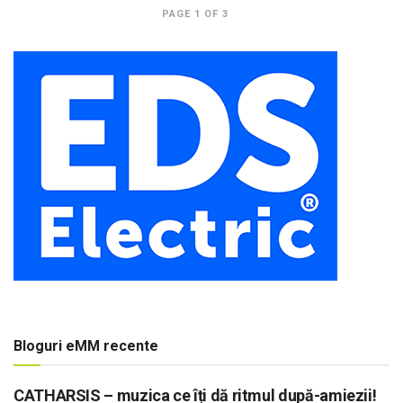
PAGE 1 OF 3
Bloguri eMM recente
CATHARSIS – muzica ce îți dă ritmul după-amiezii!