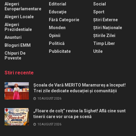
Alegeri
Editorial
Social
Europarlamentare
Educaţie
Sport
Alegeri Locale
Fără Categorie
Știri Externe
Alegeri
Monden
Știri Naționale
Prezidentiale
Opinii
Știrile Zilei
Anunturi
Politică
Timp Liber
Bloguri EMM
Publicitate
Utile
Chipuri De
Poveste
Stiri recente
Școala de Vară MERITO Maramureș a început!
Trei zile dedicate educației și comunității
10 AUGUST 2026
„Floare de colț” revine la Sighet! Află cine sunt
tinerii care vor urca pe scenă
10 AUGUST 2026