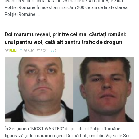
având în vedere că la data de 25 martie se sărbătoreşte Ziua
Poliţiei Române. În acest an marcăm 200 de ani de la atestarea
Poliției Române. ...
Doi maramureșeni, printre cei mai căutați români:
unul pentru viol, celălalt pentru trafic de droguri
DE
EMM
26 AUGUST 2021
0
În Secțiunea ”MOST WANTED” de pe site-ul Poliției Române
figurează și doi maramureșeni. Doi bărbați, unul din Vișeu de Sus,