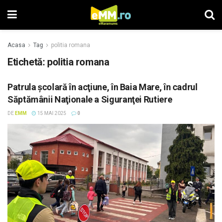
Acasa
Tag
politia romana
Etichetă: politia romana
Patrula şcolară în acţiune, în Baia Mare, în cadrul
Săptămânii Naţionale a Siguranţei Rutiere
DE
EMM
15 MAI 2025
0