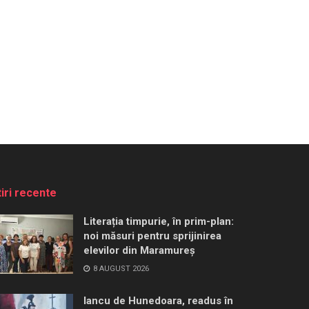
tiri recente
Literația timpurie, în prim-plan:
noi măsuri pentru sprijinirea
elevilor din Maramureș
8 AUGUST 2026
Iancu de Hunedoara, readus în