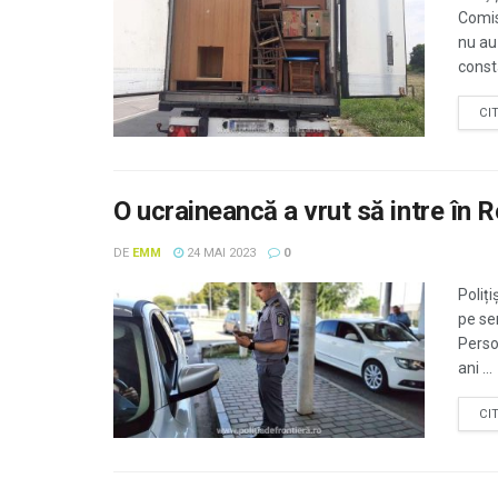
Comis
nu au
constâ
CI
O ucraineancă a vrut să intre în
DE
EMM
24 MAI 2023
0
Poliți
pe se
Perso
ani ...
CI