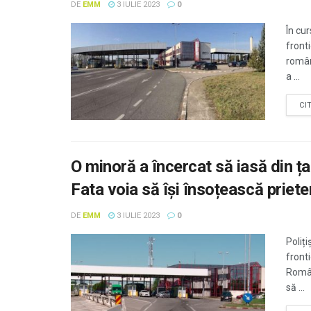
DE
EMM
3 IULIE 2023
0
În cur
front
român
a ...
CI
O minoră a încercat să iasă din ț
Fata voia să își însoțească priete
DE
EMM
3 IULIE 2023
0
Poliți
fronti
Român
să ...