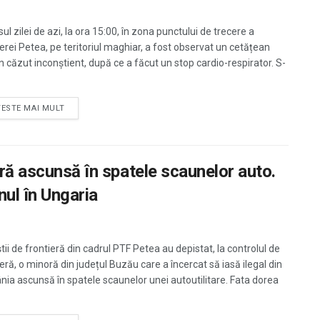
sul zilei de azi, la ora 15:00, în zona punctului de trecere a
ierei Petea, pe teritoriul maghiar, a fost observat un cetățean
 căzut inconștient, după ce a făcut un stop cardio-respirator. S-
TESTE MAI MULT
ară ascunsă în spatele scaunelor auto.
nul în Ungaria
știi de frontieră din cadrul PTF Petea au depistat, la controlul de
eră, o minoră din județul Buzău care a încercat să iasă ilegal din
ia ascunsă în spatele scaunelor unei autoutilitare. Fata dorea