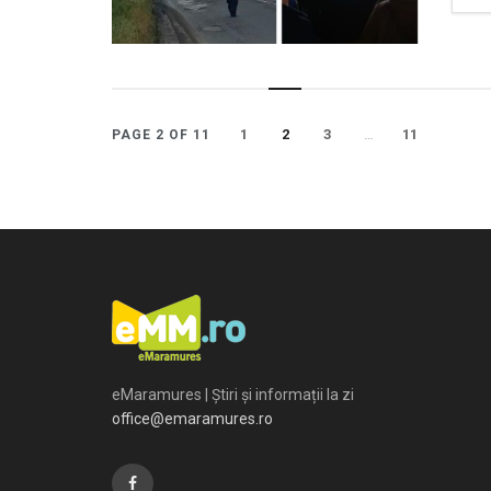
1
2
3
…
11
PAGE 2 OF 11
eMaramures | Știri și informații la zi
office@emaramures.ro