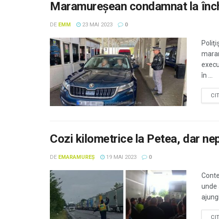
Maramureşean condamnat la închis
DE
EMM
23 MAI 2023
0
Poliţi
maram
execut
în ...
CI
Cozi kilometrice la Petea, dar ne
DE
EMARAMUREȘ
19 MAI 2023
0
Conte
unde 
ajungi
CI