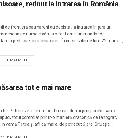
oare, reținut la intrarea în România
ştii de frontieră sătmăreni au depistat la intrarea în țară un
ureșean pe numele căruia a fost emis un mandat de
are a pedepsei cu închisoarea. În cursul zilei de luni, 22 mai a.c.,
TESTE MAI MULT
păsarea tot e mai mare
xtul: Petreci zeci de ore pe drumuri, dormi prin parcări sau pe
apuci, totul controlat printr-o manieră draconică de tahograf,
 în vamă Petea și afli că mai ai de petrecut 6 ore. Situația ...
TESTE MAI MULT