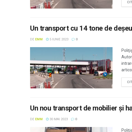
CI
Un transport cu 14 tone de deşeuri
DE
EMM
5 IUNIE 2023
0
Poliţi
Autor
intra
artic
CI
Un nou transport de mobilier și hai
DE
EMM
30 MAI 2023
0
Poliţi