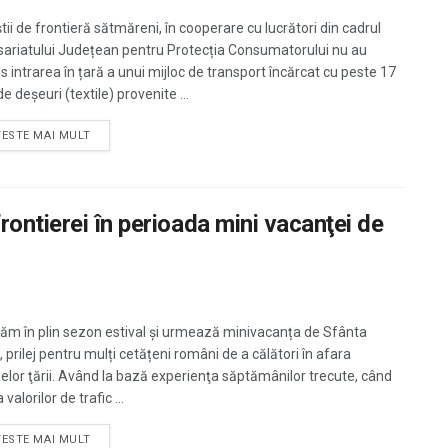
știi de frontieră sătmăreni, în cooperare cu lucrători din cadrul
ariatului Județean pentru Protecția Consumatorului nu au
s intrarea în țară a unui mijloc de transport încărcat cu peste 17
e deșeuri (textile) provenite ...
TESTE MAI MULT
ontierei în perioada mini vacanţei de
lăm în plin sezon estival şi urmează minivacanța de Sfânta
 prilej pentru mulți cetățeni români de a călători în afara
țelor ţării. Având la bază experienţa săptămânilor trecute, când
valorilor de trafic ...
TESTE MAI MULT