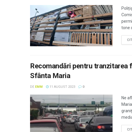
Poliți
Comis
permi
tone d
CI
Recomandări pentru tranzitarea fr
Sfânta Maria
DE
EMM
11 AUGUST 2023
0
Ne af
Maria,
grani
media 
CI