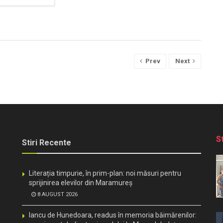
Prev
Next
S
Stiri Recente
Literația timpurie, în prim-plan: noi măsuri pentru
sprijinirea elevilor din Maramureș
8 AUGUST 2026
Iancu de Hunedoara, readus în memoria băimărenilor: