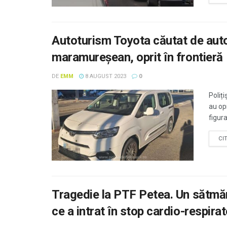
Autoturism Toyota căutat de auto
maramureşean, oprit în frontieră
DE
EMM
8 AUGUST 2023
0
Poliți
au op
figura
CI
Tragedie la PTF Petea. Un sătmăr
ce a intrat în stop cardio-respirat