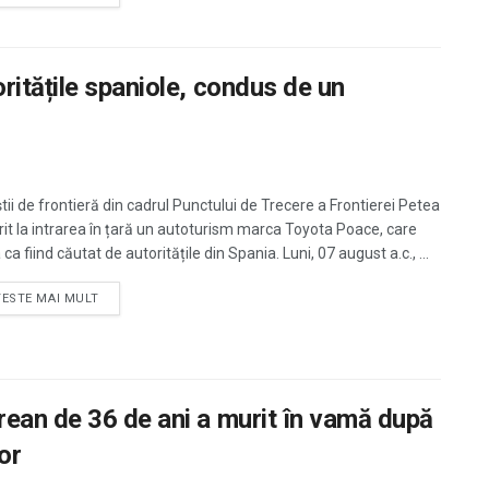
ritățile spaniole, condus de un
știi de frontieră din cadrul Punctului de Trecere a Frontierei Petea
rit la intrarea în țară un autoturism marca Toyota Poace, care
 ca fiind căutat de autoritățile din Spania. Luni, 07 august a.c., ...
TESTE MAI MULT
ean de 36 de ani a murit în vamă după
or