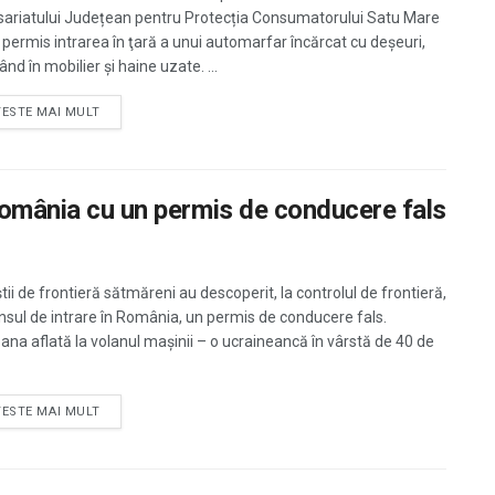
ariatului Județean pentru Protecția Consumatorului Satu Mare
 permis intrarea în ţară a unui automarfar încărcat cu deșeuri,
nd în mobilier și haine uzate. ...
TESTE MAI MULT
 România cu un permis de conducere fals
știi de frontieră sătmăreni au descoperit, la controlul de frontieră,
nsul de intrare în România, un permis de conducere fals.
ana aflată la volanul mașinii – o ucraineancă în vârstă de 40 de
TESTE MAI MULT