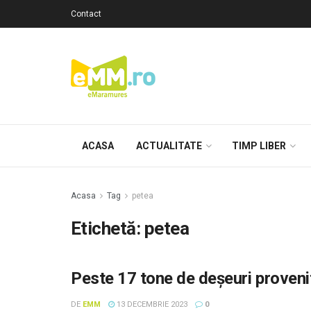
Contact
ACASA
ACTUALITATE
TIMP LIBER
Acasa
Tag
petea
Etichetă: petea
Peste 17 tone de deșeuri provenite
DE
EMM
13 DECEMBRIE 2023
0