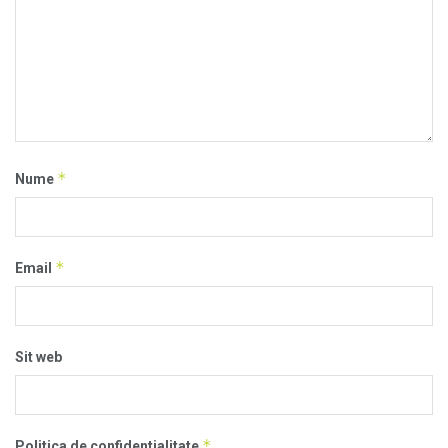
*
Nume
*
Email
Sit web
*
Politica de confidentialitate