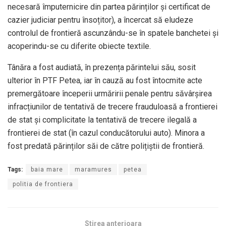
necesară împuternicire din partea părinților și certificat de
cazier judiciar pentru însoțitor), a încercat să eludeze
controlul de frontieră ascunzându-se în spatele banchetei și
acoperindu-se cu diferite obiecte textile.
Tânăra a fost audiată, în prezența părintelui său, sosit
ulterior în PTF Petea, iar în cauză au fost întocmite acte
premergătoare începerii urmăririi penale pentru săvârșirea
infracțiunilor de tentativă de trecere frauduloasă a frontierei
de stat și complicitate la tentativă de trecere ilegală a
frontierei de stat (în cazul conducătorului auto). Minora a
fost predată părinților săi de către polițiștii de frontieră.
Tags:
baia mare
maramures
petea
politia de frontiera
Stirea anterioara