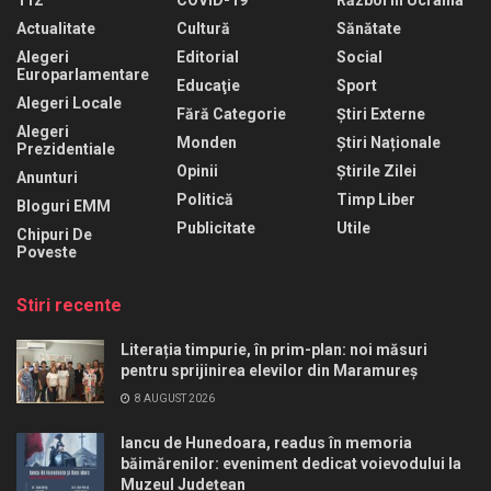
112
COVID-19
Război În Ucraina
Actualitate
Cultură
Sănătate
Alegeri
Editorial
Social
Europarlamentare
Educaţie
Sport
Alegeri Locale
Fără Categorie
Știri Externe
Alegeri
Monden
Știri Naționale
Prezidentiale
Opinii
Știrile Zilei
Anunturi
Politică
Timp Liber
Bloguri EMM
Publicitate
Utile
Chipuri De
Poveste
Stiri recente
Literația timpurie, în prim-plan: noi măsuri
pentru sprijinirea elevilor din Maramureș
8 AUGUST 2026
Iancu de Hunedoara, readus în memoria
băimărenilor: eveniment dedicat voievodului la
Muzeul Județean