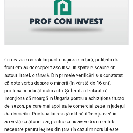
Cu ocazia controlului pentru ieșirea din țară, polițiștii de
frontieră au descoperit ascunsă, în spatele scaunelor
autoutilitarei, o tânără. Din primele verificări s-a constatat
că este vorba despre o minoră (în vârstă de 16 ani),
prietena conducătorului auto. Șoferul a declarat că
intenționa să meargă în Ungaria pentru a achiziționa fructe
de sezon, pe care mai apoi să le comercializeze în județul
de domiciliu. Prietena lui s-a gândit să îl însoțească în
această călătorie, dar, pentru că nu avea documentele
necesare pentru ieșirea din țară (în cazul minorului este