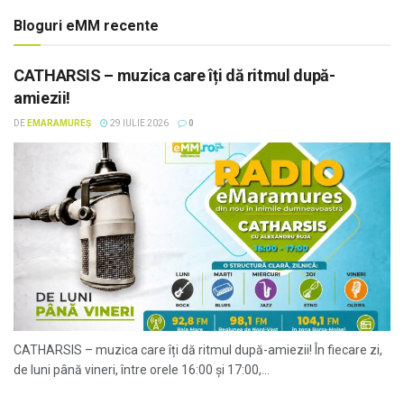
Bloguri eMM recente
CATHARSIS – muzica care îți dă ritmul după-
amiezii!
DE
EMARAMUREȘ
29 IULIE 2026
0
CATHARSIS – muzica care îți dă ritmul după-amiezii! În fiecare zi,
de luni până vineri, între orele 16:00 și 17:00,...