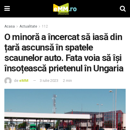
Acasa
Actualitate
112
O minoră a încercat să iasă din
țară ascunsă în spatele
scaunelor auto. Fata voia să își
însoțească prietenul în Ungaria
de
eMM
3 iulie 2023
2 min