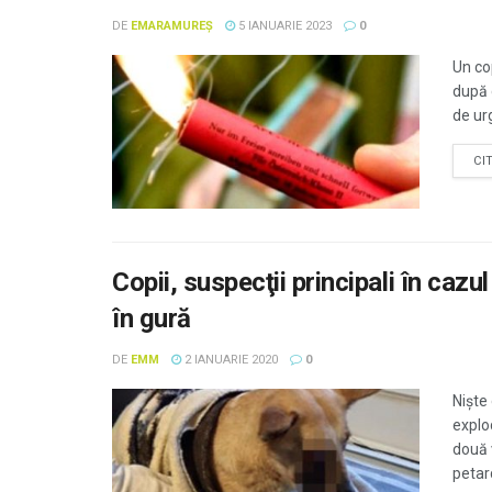
DE
EMARAMUREȘ
5 IANUARIE 2023
0
Un cop
după 
de urg
CI
Copii, suspecţii principali în cazu
în gură
DE
EMM
2 IANUARIE 2020
0
Nişte 
explo
două 
petard