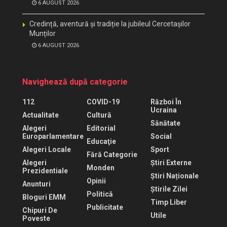
6 AUGUST 2026
Credință, aventură și tradiție la jubileul Cercetașilor
Munților
6 AUGUST 2026
Navighează după categorie
112
COVID-19
Război În
Ucraina
Actualitate
Cultură
Sănătate
Alegeri
Editorial
Europarlamentare
Social
Educaţie
Alegeri Locale
Sport
Fără Categorie
Alegeri
Știri Externe
Monden
Prezidentiale
Știri Naționale
Opinii
Anunturi
Știrile Zilei
Politică
Bloguri EMM
Timp Liber
Publicitate
Chipuri De
Utile
Poveste