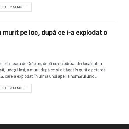
TESTE MAI MULT
 murit pe loc, după ce i-a explodat o
die în seara de Crăciun, după ce un bărbat din localitatea
ti, judeţul Iaşi, a murit după ce şi-a băgat în gură o petardă
ă, care a explodat. În urma unui apel la numărul unic ...
TESTE MAI MULT