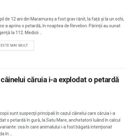
il de 12 ani din Maramureș a fost grav rănit, la față și la un ochi,
ce a aprins o petardă, în noaptea de Revelion. Părinții au sunat
ență la 112. Medicii ...
TESTE MAI MULT
l câinelui căruia i-a explodat o petardă
copii sunt suspecţii principali în cazul câinelui care căruia i-a
dat o petardă în gură, la Satu Mare, anchetatorii luând în calcul
variante: cea în care animalului i-a fost băgată intenţionat
a în ...