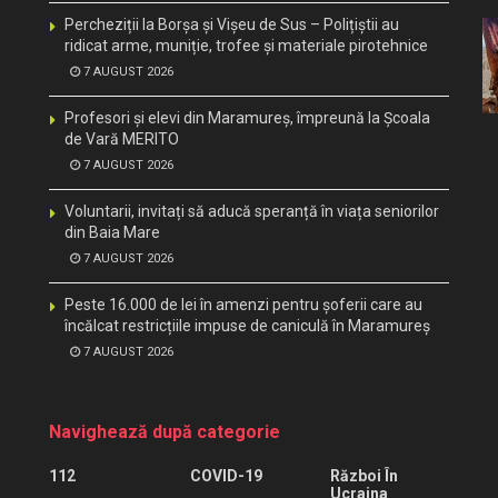
Percheziții la Borșa și Vișeu de Sus – Polițiștii au
ridicat arme, muniție, trofee și materiale pirotehnice
7 AUGUST 2026
Profesori și elevi din Maramureș, împreună la Școala
de Vară MERITO
7 AUGUST 2026
Voluntarii, invitați să aducă speranță în viața seniorilor
din Baia Mare
7 AUGUST 2026
Peste 16.000 de lei în amenzi pentru șoferii care au
încălcat restricțiile impuse de caniculă în Maramureș
7 AUGUST 2026
Navighează după categorie
112
COVID-19
Război În
Ucraina