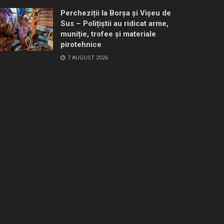
Percheziții la Borșa și Vișeu de
Sus – Polițiștii au ridicat arme,
muniție, trofee și materiale
pirotehnice
7 AUGUST 2026