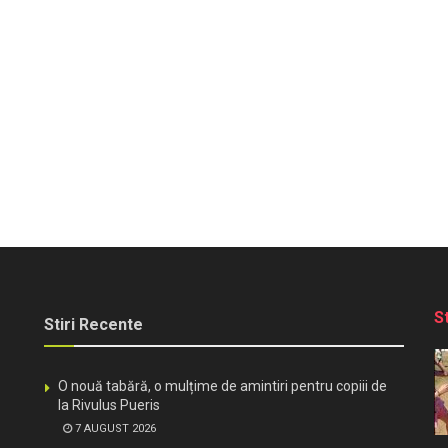
S
Stiri Recente
O nouă tabără, o mulțime de amintiri pentru copiii de
la Rivulus Pueris
7 AUGUST 2026