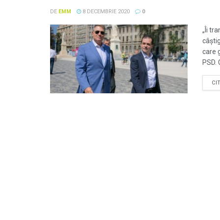
DE
EMM
8 DECEMBRIE 2020
0
„Îi tr
câști
care 
PSD. C
CI