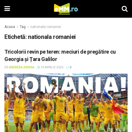
Acasa
Tag
nationala romaniei
Etichetă: nationala romaniei
Tricolorii revin pe teren: meciuri de pregătire cu
Georgia și Țara Galilor
DE
ANDREEA.DENISA
14 APRILIE 2026
0