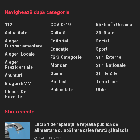
Navighează după categorie
112
COVID-19
Război În Ucraina
Actualitate
Cultură
Sănătate
Alegeri
Editorial
Social
Europarlamentare
Educaţie
Sport
Alegeri Locale
Fără Categorie
Știri Externe
Alegeri
Monden
Știri Naționale
Prezidentiale
Opinii
Știrile Zilei
Anunturi
Politică
Timp Liber
Bloguri EMM
Publicitate
Utile
Chipuri De
Poveste
Stiri recente
Lucrări de reparații la rețeaua publică de
alimentare cu apă între calea ferată și Italsofa
7 AUGUST 2026