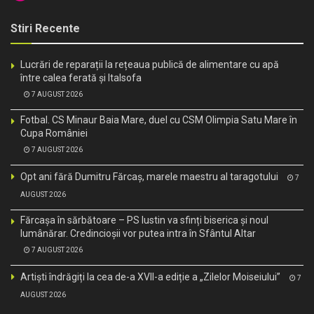
Stiri Recente
Lucrări de reparații la rețeaua publică de alimentare cu apă
între calea ferată și Italsofa
7 AUGUST 2026
Fotbal. CS Minaur Baia Mare, duel cu CSM Olimpia Satu Mare în
Cupa României
7 AUGUST 2026
Opt ani fără Dumitru Fărcaș, marele maestru al taragotului
7
AUGUST 2026
Fărcașa în sărbătoare – PS Iustin va sfinți biserica și noul
lumânărar. Credincioșii vor putea intra în Sfântul Altar
7 AUGUST 2026
Artiști îndrăgiți la cea de-a XVII-a ediție a „Zilelor Moiseiului”
7
AUGUST 2026