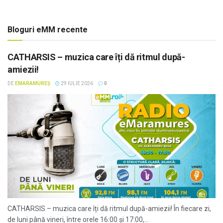
Bloguri eMM recente
CATHARSIS – muzica care îți dă ritmul după-
amiezii!
DE
EMARAMUREȘ
29 IULIE 2026
0
CATHARSIS – muzica care îți dă ritmul după-amiezii! În fiecare zi,
de luni până vineri, între orele 16:00 și 17:00,...