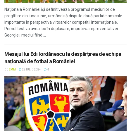
Naționala României își definitivează programul meciurilor de
pregătire din luna iunie, urmând să dispute două partide amicale
importante în perspectiva viitoarelor competiții internaționale.
Primul test va avea loc în deplasare, împotriva reprezentativei
Georgiei, meciul fiind ...
Mesajul lui Edi Iordănescu la despărțirea de echipa
națională de fotbal a României
DE
EMM
22 IULIE 2024
0