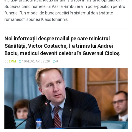
Inclusiv președintele Klaus Iohannis a fost în vizită la Spitalul din
Suceava când numele lui Vasile Rîmbu era în pole-position pentru
funcție. "Un model de bune practici în sistemul de sănătate
românesc", spunea Klaus Iohannis ...
Noi informații despre mailul pe care ministrul
Sănătății, Victor Costache, l-a trimis lui Andrei
Baciu, medicul devenit celebru în Guvernul Cioloș
DE
EMM
10 FEBRUARIE 2020
0