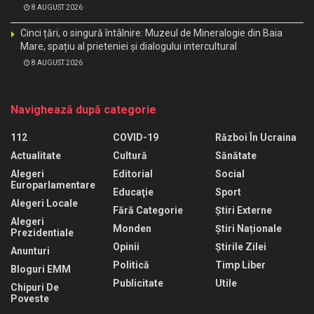
8 AUGUST 2026
Cinci țări, o singură întâlnire: Muzeul de Mineralogie din Baia
Mare, spațiu al prieteniei și dialogului intercultural
8 AUGUST 2026
Navighează după categorie
112
COVID-19
Război În Ucraina
Actualitate
Cultură
Sănătate
Alegeri
Editorial
Social
Europarlamentare
Educaţie
Sport
Alegeri Locale
Fără Categorie
Știri Externe
Alegeri
Monden
Știri Naționale
Prezidentiale
Opinii
Știrile Zilei
Anunturi
Politică
Timp Liber
Bloguri EMM
Publicitate
Utile
Chipuri De
Poveste