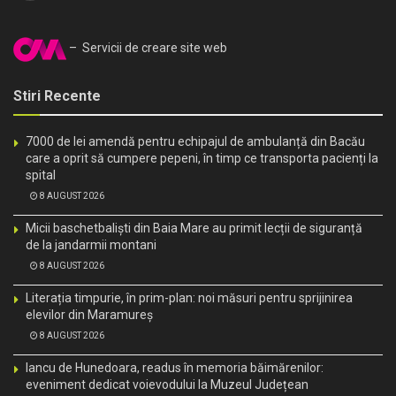
– Servicii de creare site web
Stiri Recente
7000 de lei amendă pentru echipajul de ambulanță din Bacău
care a oprit să cumpere pepeni, în timp ce transporta pacienți la
spital
8 AUGUST 2026
Micii baschetbaliști din Baia Mare au primit lecții de siguranță
de la jandarmii montani
8 AUGUST 2026
Literația timpurie, în prim-plan: noi măsuri pentru sprijinirea
elevilor din Maramureș
8 AUGUST 2026
Iancu de Hunedoara, readus în memoria băimărenilor:
eveniment dedicat voievodului la Muzeul Județean