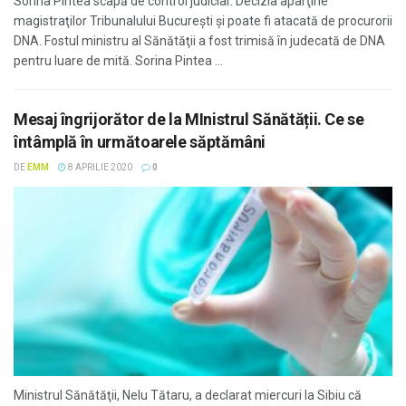
Sorina Pintea scapă de control judiciar. Decizia aparţine
magistraţilor Tribunalului Bucureşti şi poate fi atacată de procurorii
DNA. Fostul ministru al Sănătăţii a fost trimisă în judecată de DNA
pentru luare de mită. Sorina Pintea ...
Mesaj îngrijorător de la MInistrul Sănătății. Ce se
întâmplă în următoarele săptămâni
DE
EMM
8 APRILIE 2020
0
Ministrul Sănătăţii, Nelu Tătaru, a declarat miercuri la Sibiu că