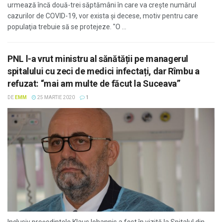
urmează încă două-trei săptămâni în care va creşte numărul
cazurilor de COVID-19, vor exista şi decese, motiv pentru care
populaţia trebuie să se protejeze. "O ...
PNL l-a vrut ministru al sănătății pe managerul
spitalului cu zeci de medici infectați, dar Rîmbu a
refuzat: “mai am multe de făcut la Suceava”
DE
EMM
25 MARTIE 2020
1