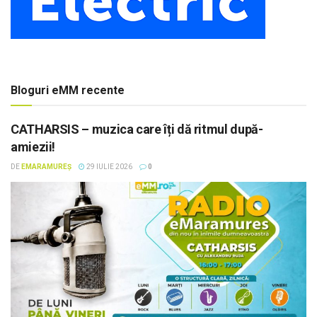
Bloguri eMM recente
CATHARSIS – muzica care îți dă ritmul după-
amiezii!
DE
EMARAMUREȘ
29 IULIE 2026
0