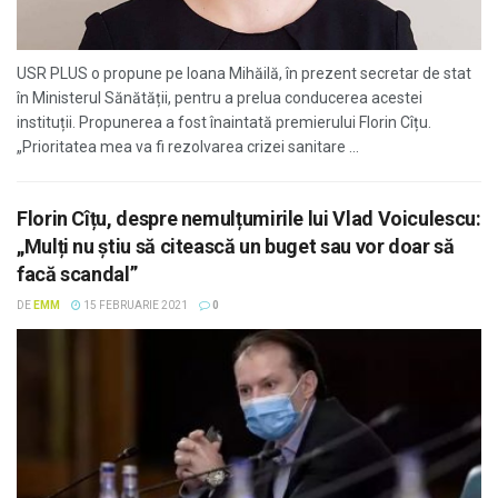
USR PLUS o propune pe Ioana Mihăilă, în prezent secretar de stat
în Ministerul Sănătății, pentru a prelua conducerea acestei
instituții. Propunerea a fost înaintată premierului Florin Cîțu.
„Prioritatea mea va fi rezolvarea crizei sanitare ...
Florin Cîțu, despre nemulțumirile lui Vlad Voiculescu:
„Mulți nu știu să citească un buget sau vor doar să
facă scandal”
DE
EMM
15 FEBRUARIE 2021
0