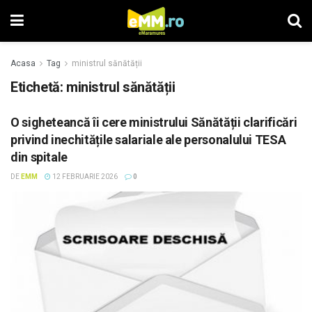
Acasa
Tag
ministrul sănătății
Etichetă: ministrul sănătății
O sigheteancă îi cere ministrului Sănătății clarificări
privind inechitățile salariale ale personalului TESA
din spitale
DE
EMM
12 FEBRUARIE 2026
0