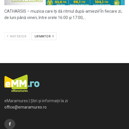
CATHARSIS – muzica care îți dă ritmul după-amiezii! În fiecare zi,
de luni până vineri, între orele 16:00 și 17:00,...
ANTERIOR
URMATOR
eMaramures | Știri și informații la zi
office@emaramures.ro