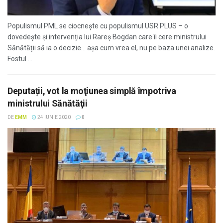
Populismul PML se ciocnește cu populismul USR PLUS – o
dovedește și intervenția lui Rareș Bogdan care îi cere ministrului
Sănătății să ia o decizie… așa cum vrea el, nu pe baza unei analize.
Fostul ...
Deputații, vot la moţiunea simplă împotriva
ministrului Sănătăţii
DE
EMM
24 IUNIE 2020
0