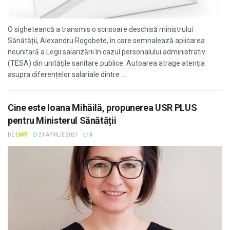
O sigheteancă a transmis o scrisoare deschisă ministrului
Sănătății, Alexandru Rogobete, în care semnalează aplicarea
neunitară a Legii salarizării în cazul personalului administrativ
(TESA) din unitățile sanitare publice. Autoarea atrage atenția
asupra diferențelor salariale dintre ...
Cine este Ioana Mihăilă, propunerea USR PLUS
pentru Ministerul Sănătății
DE
EMM
21 APRILIE 2021
0