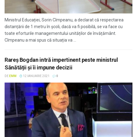
Ministrul Educației, Sorin Cîmpeanu, a declarat că respectarea
distanțării de 1 metru în școli, dacă va fi posibilă, se va face cu
toate eforturile managementului unităților de învățământ.
Cîmpeanu a mai spus că situația va ...
Rareș Bogdan intră impertinent peste ministrul
Sănătății și îi impune decizii
DE
EMM
12 IANUARIE 2021
0