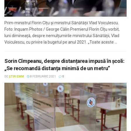
Prim-ministrul Florin Cîțu și ministrul Sănătății Vlad Voiculescu.
Foto: Inquam Photos / George Călin Premierul Florin Cîțu vorbit,
luni dimineață, despre nemulțumirile ministrului Sănătății, Vlad
Voiculescu, cu privire la bugetul pe anul 2021. „Toate aceste ...
Sorin Cîmpeanu, despre distanțarea impusă în școli:
„Se recomandă distanța minimă de un metru”
DE
ȘTIRI EMM
8 FEBRUARIE 2021
0