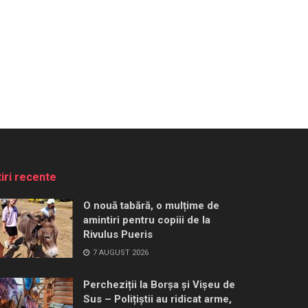
tiri recente
O nouă tabără, o mulțime de
amintiri pentru copiii de la
Rivulus Pueris
7 AUGUST 2026
Percheziții la Borșa și Vișeu de
Sus – Polițiștii au ridicat arme,