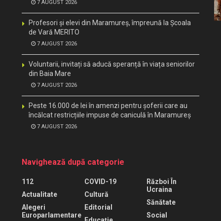
7 AUGUST 2026
Profesori și elevi din Maramureș, împreună la Școala
de Vară MERITO
7 AUGUST 2026
Voluntarii, invitați să aducă speranță în viața seniorilor
din Baia Mare
7 AUGUST 2026
Peste 16.000 de lei în amenzi pentru șoferii care au
încălcat restricțiile impuse de caniculă în Maramureș
7 AUGUST 2026
Navighează după categorie
112
COVID-19
Război În
Ucraina
Actualitate
Cultură
Sănătate
Alegeri
Editorial
Europarlamentare
Social
Educaţie