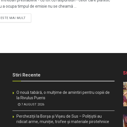
 întrebări prestabilite - cu tot cu răspunsuri - celor care plătesc
u a ocupa timpul de emisie nu se cheamă ...
TESTE MAI MULT
S
Stiri Recente
O nouă tabără, o mulțime de amintiri pentru copiii de
la Rivulus Pueris
7 AUGUST 2026
Percheziții la Borșa și Vișeu de Sus – Polițiștii au
ridicat arme, muniție, trofee și materiale pirotehnice