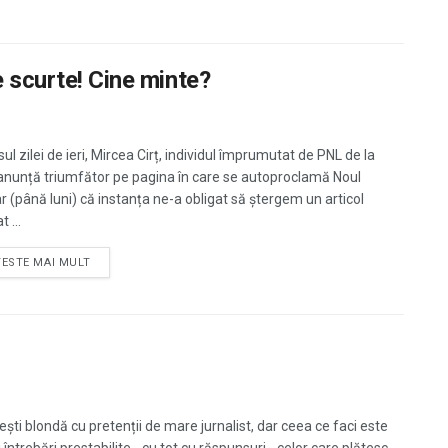
e scurte! Cine minte?
sul zilei de ieri, Mircea Cirț, individul împrumutat de PNL de la
anunță triumfător pe pagina în care se autoproclamă Noul
r (până luni) că instanța ne-a obligat să ștergem un articol
t ...
TESTE MAI MULT
ești blondă cu pretenții de mare jurnalist, dar ceea ce faci este