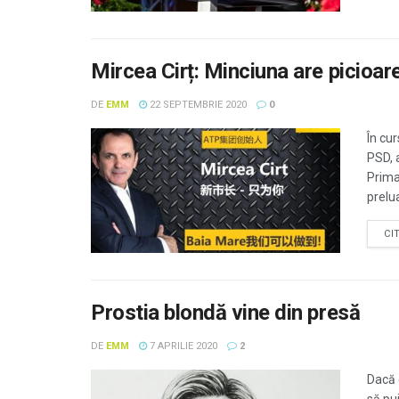
Mircea Cirț: Minciuna are picioar
DE
EMM
22 SEPTEMBRIE 2020
0
În cur
PSD, 
Prima
prelua
CI
Prostia blondă vine din presă
DE
EMM
7 APRILIE 2020
2
Dacă 