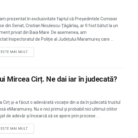
v-am prezentat în exclusivitate faptul că Președintele Comisiei
ce din Senat, Cristian Niculescu-Țâgârlaș, ar fi fost bătut la un
ment privat din Baia Mare. De asemenea, am
ctat Inspectoratul de Poliție al Județului Maramureș care ...
TESTE MAI MULT
ui Mircea Cirț. Ne dai iar în judecată?
a Cirț și-a făcut o adevărată vocație din a da în judecată trustul
să eMaramureș. Nu e nici primul și probabil nici ultimul cititor
jat de adevăr și încearcă să se apere prin procese ...
TESTE MAI MULT