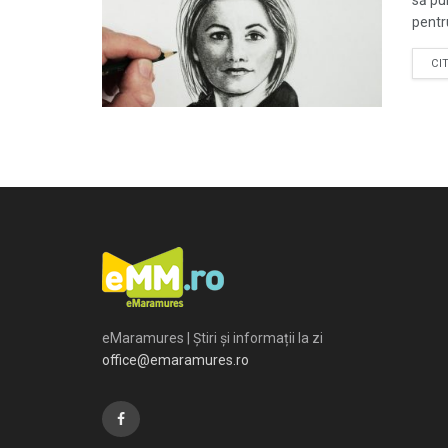
să pui
pentr
CI
eMaramures | Știri și informații la zi
office@emaramures.ro