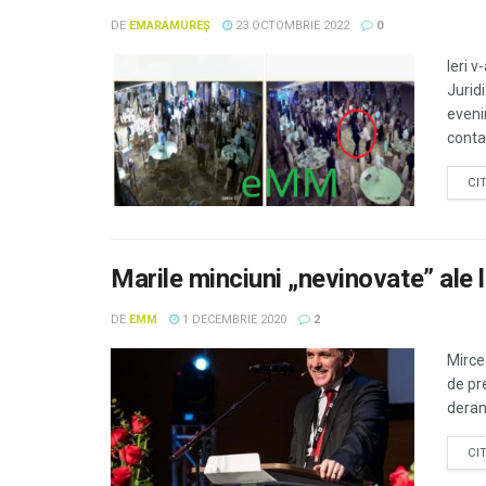
DE
EMARAMUREȘ
23 OCTOMBRIE 2022
0
Ieri 
Juridi
eveni
conta
CI
Marile minciuni „nevinovate” ale l
DE
EMM
1 DECEMBRIE 2020
2
Mirce
de pre
deran
CI