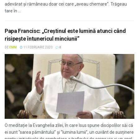
adevărat și rămâneau doar cei care „aveau chemare”. Trăgeau
tare în ...
Papa Francisc: „Creștinul este lumină atunci când
risipește întunericul minciunii”
DE
EMM
11 FEBRUARIE 2020
0
O meditație la Evanghelia zilei, în care Isus spune discipolilor săi că
ei sunt ”sarea pământului” și ”lumina lumii”, un cuvânt de susținere