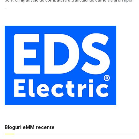
pentru inițiativele de combatere a traficului de carne vie și un apel
...
Bloguri eMM recente