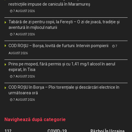
restricțiile impuse de caniculă în Maramureș
7 AUGUST 2026
Tabără de zi pentru copii, la Ferești – O zi de joacă, tradiție și
aventură în mijlocul naturii
7 AUGUST 2026
COD ROȘU – Borșa, lovită de furtuni. Intervin pompierii
7
AUGUST 2026
Prins pe moped, fără permis și cu 1,41 mg/l alcool în aerul
expirat, în Tisa
7 AUGUST 2026
COD ROȘU în Borșa – Ploi torențiale și descărcări electrice în
următoarea oră
7 AUGUST 2026
Navighează după categorie
112
COVID-19
Război În Ucraina