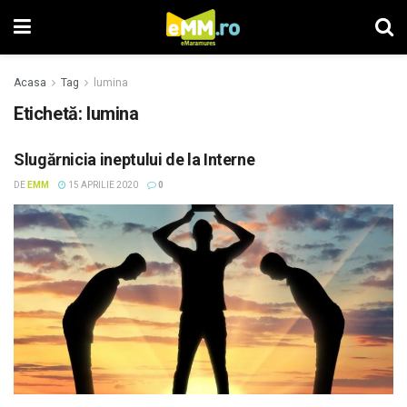
Acasa
Tag
lumina
Etichetă: lumina
Slugărnicia ineptului de la Interne
DE
EMM
15 APRILIE 2020
0