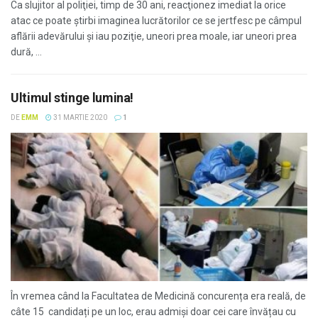
Ca slujitor al poliţiei, timp de 30 ani, reacţionez imediat la orice
atac ce poate ştirbi imaginea lucrătorilor ce se jertfesc pe câmpul
aflării adevărului şi iau poziţie, uneori prea moale, iar uneori prea
dură, ...
Ultimul stinge lumina!
DE
EMM
31 MARTIE 2020
1
În vremea când la Facultatea de Medicină concurența era reală, de
câte 15 candidați pe un loc, erau admiși doar cei care învățau cu