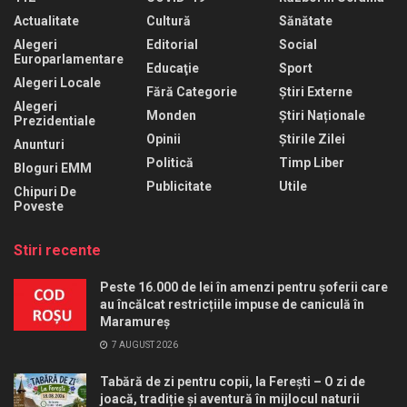
Actualitate
Cultură
Sănătate
Alegeri
Editorial
Social
Europarlamentare
Educaţie
Sport
Alegeri Locale
Fără Categorie
Știri Externe
Alegeri
Monden
Știri Naționale
Prezidentiale
Opinii
Știrile Zilei
Anunturi
Politică
Timp Liber
Bloguri EMM
Publicitate
Utile
Chipuri De
Poveste
Stiri recente
Peste 16.000 de lei în amenzi pentru șoferii care
au încălcat restricțiile impuse de caniculă în
Maramureș
7 AUGUST 2026
Tabără de zi pentru copii, la Ferești – O zi de
joacă, tradiție și aventură în mijlocul naturii