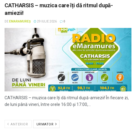
CATHARSIS – muzica care îți dă ritmul după-
amiezii!
DE
EMARAMUREȘ
29 IULIE 2026
0
CATHARSIS – muzica care îți dă ritmul după-amiezii! În fiecare zi,
de luni până vineri, între orele 16:00 și 17:00,...
ANTERIOR
URMATOR