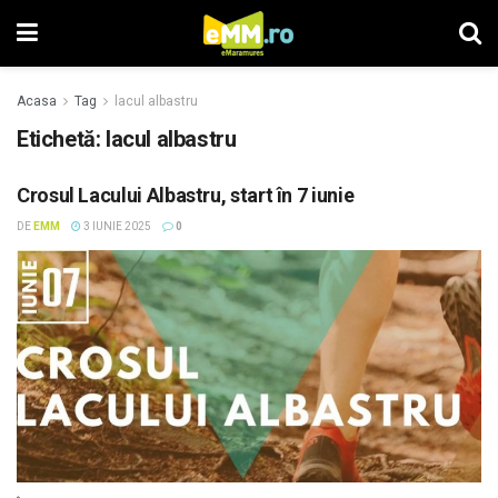
Acasa
Tag
lacul albastru
Etichetă: lacul albastru
Crosul Lacului Albastru, start în 7 iunie
DE
EMM
3 IUNIE 2025
0