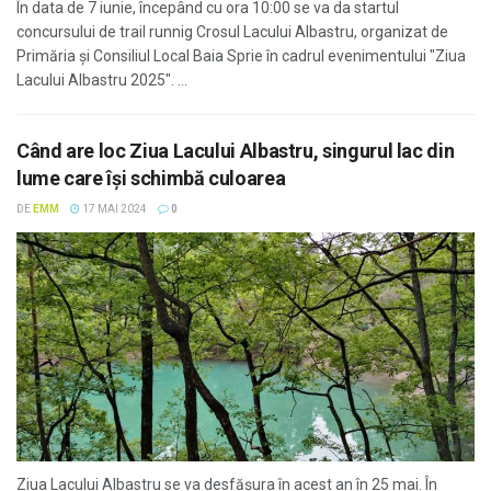
În data de 7 iunie, începând cu ora 10:00 se va da startul
concursului de trail runnig Crosul Lacului Albastru, organizat de
Primăria și Consiliul Local Baia Sprie în cadrul evenimentului "Ziua
Lacului Albastru 2025". ...
Când are loc Ziua Lacului Albastru, singurul lac din
lume care îşi schimbă culoarea
DE
EMM
17 MAI 2024
0
Ziua Lacului Albastru se va desfăşura în acest an în 25 mai. În