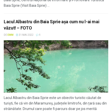
Baia Sprie, Centrul Național de Informare și Promovare Turistică
Baia Sprie (Visit Baia Sprie) ...
Lacul Albastru din Baia Sprie așa cum nu l-ai mai
văzut! – FOTO
DE
EMM
31 MAI 2022
1
Lacul Albastru din Baia Sprie este un obiectiv turistic căutat de
turiști, fie că vin din Maramureș, județele limitrofe, din țară sau din
străinătate. Drumul care poate fi parcurs doar pe jos merită