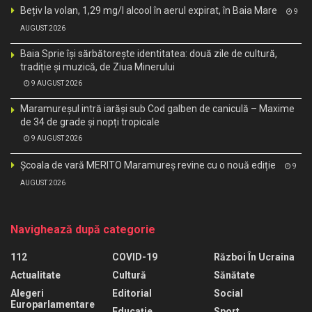
Bețiv la volan, 1,29 mg/l alcool în aerul expirat, în Baia Mare
9
AUGUST 2026
Baia Sprie își sărbătorește identitatea: două zile de cultură,
tradiție și muzică, de Ziua Minerului
9 AUGUST 2026
Maramureșul intră iarăși sub Cod galben de caniculă – Maxime
de 34 de grade și nopți tropicale
9 AUGUST 2026
Școala de vară MERITO Maramureș revine cu o nouă ediție
9
AUGUST 2026
Navighează după categorie
112
COVID-19
Război În Ucraina
Actualitate
Cultură
Sănătate
Alegeri
Editorial
Social
Europarlamentare
Educaţie
Sport