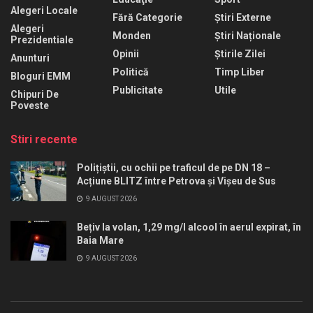
Alegeri Locale
Fără Categorie
Știri Externe
Alegeri
Monden
Știri Naționale
Prezidentiale
Opinii
Știrile Zilei
Anunturi
Politică
Timp Liber
Bloguri EMM
Publicitate
Utile
Chipuri De
Poveste
Stiri recente
Polițiștii, cu ochii pe traficul de pe DN 18 –
Acțiune BLITZ între Petrova și Vișeu de Sus
9 AUGUST 2026
Bețiv la volan, 1,29 mg/l alcool în aerul expirat, în
Baia Mare
9 AUGUST 2026