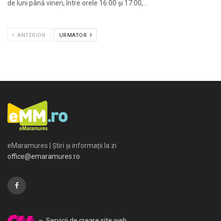
de luni până vineri, între orele 16:00 și 17:00,...
ANTERIOR
URMATOR
eMaramures | Știri și informații la zi
office@emaramures.ro
– Servicii de creare site web