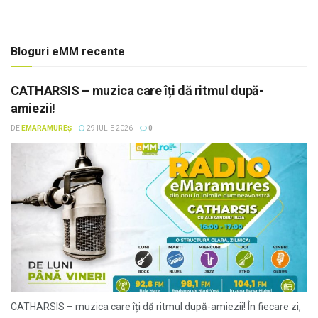
Bloguri eMM recente
CATHARSIS – muzica care îți dă ritmul după-
amiezii!
DE
EMARAMUREȘ
29 IULIE 2026
0
CATHARSIS – muzica care îți dă ritmul după-amiezii! În fiecare zi,