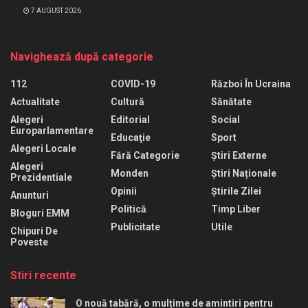
7 AUGUST 2026
Navighează după categorie
112
COVID-19
Război În Ucraina
Actualitate
Cultură
Sănătate
Alegeri
Editorial
Social
Europarlamentare
Educaţie
Sport
Alegeri Locale
Fără Categorie
Știri Externe
Alegeri
Monden
Știri Naționale
Prezidentiale
Opinii
Știrile Zilei
Anunturi
Politică
Timp Liber
Bloguri EMM
Publicitate
Utile
Chipuri De
Poveste
Stiri recente
O nouă tabără, o mulțime de amintiri pentru