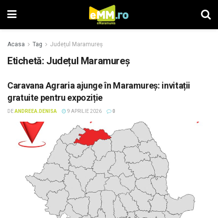
Acasa
Tag
Județul Maramureș
Etichetă: Județul Maramureș
Caravana Agraria ajunge în Maramureș: invitații
gratuite pentru expoziție
DE
ANDREEA.DENISA
9 APRILIE 2026
0