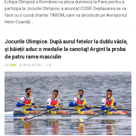
Echipa Olimpică a României va pleca duminică la Paris pentru a
participa la Jocurile Olimpice, a anunţat COSR. Deplasarea se va
face cu o cursă charter TAROM, care va decola de pe Aeroportul
Henri Coandă ...
Jocurile Olimpice. După aurul fetelor la dublu vâsle,
și băieții aduc o medalie la canotaj! Argint la proba
de patru rame masculin
DE
EMM
28 IULIE 2021
0