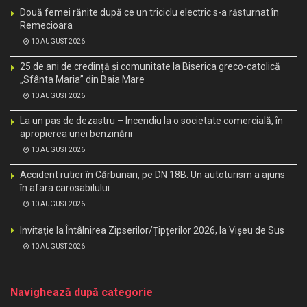
Două femei rănite după ce un triciclu electric s-a răsturnat în
Remecioara
10 AUGUST 2026
25 de ani de credință și comunitate la Biserica greco-catolică
„Sfânta Maria” din Baia Mare
10 AUGUST 2026
La un pas de dezastru – Incendiu la o societate comercială, în
apropierea unei benzinării
10 AUGUST 2026
Accident rutier în Cărbunari, pe DN 18B. Un autoturism a ajuns
în afara carosabilului
10 AUGUST 2026
Invitație la Întâlnirea Zipserilor/Țipțerilor 2026, la Vișeu de Sus
10 AUGUST 2026
Navighează după categorie