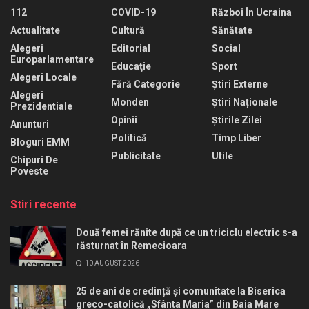
112
COVID-19
Război În Ucraina
Actualitate
Cultură
Sănătate
Alegeri
Editorial
Social
Europarlamentare
Educaţie
Sport
Alegeri Locale
Fără Categorie
Știri Externe
Alegeri
Monden
Știri Naționale
Prezidentiale
Opinii
Știrile Zilei
Anunturi
Politică
Timp Liber
Bloguri EMM
Publicitate
Utile
Chipuri De
Poveste
Stiri recente
Două femei rănite după ce un triciclu electric s-a
răsturnat în Remecioara
10 AUGUST 2026
25 de ani de credință și comunitate la Biserica
greco-catolică „Sfânta Maria” din Baia Mare