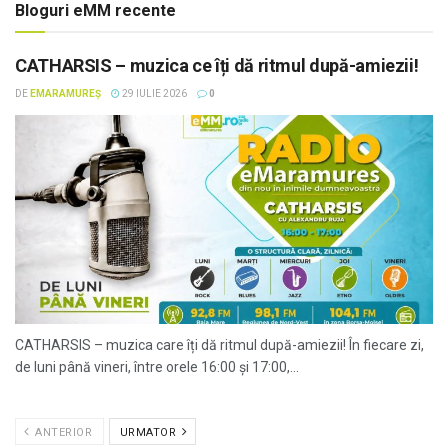
Bloguri eMM recente
CATHARSIS – muzica ce îți dă ritmul după-amiezii!
DE
EMARAMUREȘ
29 IULIE 2026
0
CATHARSIS – muzica care îți dă ritmul după-amiezii! În fiecare zi,
de luni până vineri, între orele 16:00 și 17:00,...
ANTERIOR
URMATOR