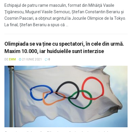
Echipajul de patru rame masculin, format din Mihăiţă Vasile
Ţigănescu, Mugurel Vasile Semciuc, Ştefan Constantin Berariu şi
Cosmin Pascari, a obţinut argintul la Jocurile Olimpice de la Tokyo.
La final, Ștefan Berariu a spus că ...
Olimpiada se va ține cu spectatori, în cele din urmă.
Maxim 10.000, iar huiduielile sunt interzise
DE
EMM
21 IUNIE 2021
0