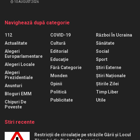
10 AUGUST 2026
Navighează după categorie
112
COVID-19
Război În Ucraina
Actualitate
Cultură
Sănătate
Alegeri
Editorial
Social
Europarlamentare
Educaţie
Sport
Alegeri Locale
Fără Categorie
Știri Externe
Alegeri
Monden
Știri Naționale
Prezidentiale
Opinii
Știrile Zilei
Anunturi
Politică
Timp Liber
Bloguri EMM
Publicitate
Utile
Chipuri De
Poveste
Stiri recente
Restricții de circulație pe străzile Gării și Locul