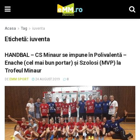
Acasa
Tag
iuventa
Etichetă: iuventa
HANDBAL – CS Minaur se impune în Polivalentă –
Enache (cel mai bun portar) și Szolosi (MVP) la
Trofeul Minaur
DE
EMM SPORT
24 AUGUST 2019
0