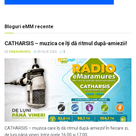
Bloguri eMM recente
CATHARSIS – muzica ce îți dă ritmul după-amiezii!
DE
EMARAMUREȘ
29 IULIE 2026
0
CATHARSIS – muzica care îți dă ritmul după-amiezii! În fiecare zi,
de luni până vineri, între orele 16:00 și 17:00,...