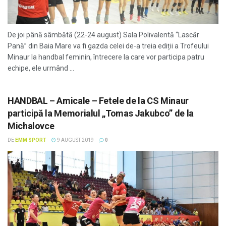
De joi până sâmbătă (22-24 august) Sala Polivalentă “Lascăr
Pană” din Baia Mare va fi gazda celei de-a treia ediții a Trofeului
Minaur la handbal feminin, întrecere la care vor participa patru
echipe, ele urmând ...
HANDBAL – Amicale – Fetele de la CS Minaur
participă la Memorialul „Tomas Jakubco” de la
Michalovce
DE
EMM SPORT
9 AUGUST 2019
0