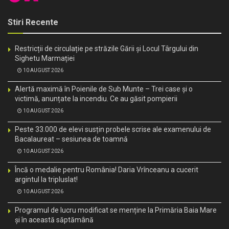
Stiri Recente
Restricții de circulație pe străzile Gării și Locul Târgului din
Sighetu Marmației
10 AUGUST 2026
Alertă maximă în Poienile de Sub Munte – Trei case și o
victimă, anunțate la incendiu. Ce au găsit pompierii
10 AUGUST 2026
Peste 33.000 de elevi susțin probele scrise ale examenului de
Bacalaureat – sesiunea de toamnă
10 AUGUST 2026
Încă o medalie pentru România! Daria Vrînceanu a cucerit
argintul la tripluslat!
10 AUGUST 2026
Programul de lucru modificat se menține la Primăria Baia Mare
și în această săptămână