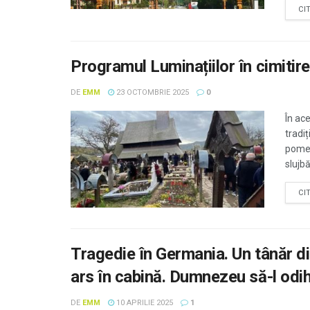
CI
Programul Luminațiilor în cimitire
DE
EMM
23 OCTOMBRIE 2025
0
În ac
tradi
pomen
slujb
CI
Tragedie în Germania. Un tânăr d
ars în cabină. Dumnezeu să-l od
DE
EMM
10 APRILIE 2025
1