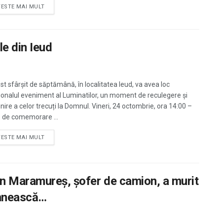
TESTE MAI MULT
le din Ieud
est sfârșit de săptămână, în localitatea Ieud, va avea loc
ționalul eveniment al Luminatilor, un moment de reculegere și
ire a celor trecuți la Domnul. Vineri, 24 octombrie, ora 14:00 –
ă de comemorare ...
TESTE MAI MULT
in Maramureș, șofer de camion, a murit
ihnească…