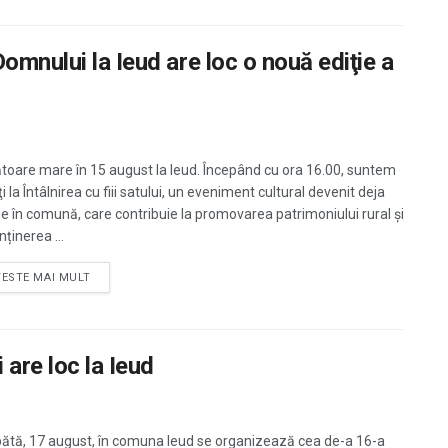
omnului la Ieud are loc o nouă ediţie a
toare mare în 15 august la Ieud. Începând cu ora 16.00, suntem
ţi la Întâlnirea cu fiii satului, un eveniment cultural devenit deja
ţie în comună, care contribuie la promovarea patrimoniului rural și
ținerea ...
TESTE MAI MULT
 are loc la Ieud
tă, 17 august, în comuna Ieud se organizează cea de-a 16-a