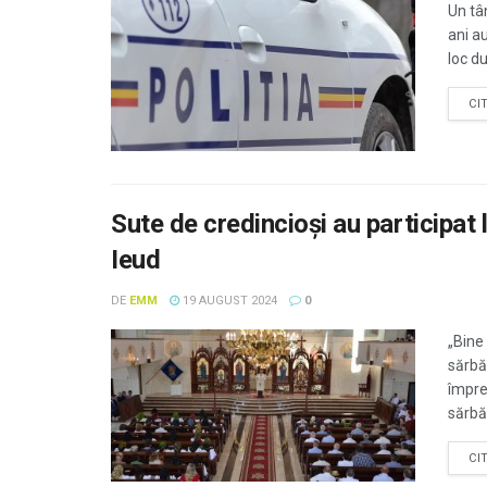
Un tân
ani au
loc d
CI
Sute de credincioşi au participat 
Ieud
DE
EMM
19 AUGUST 2024
0
„Bine
sărbă
împre
sărbăt
CI