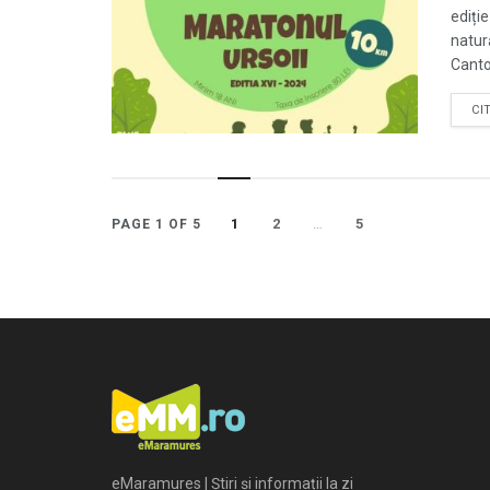
ediți
natur
Canton
CI
1
2
…
5
PAGE 1 OF 5
eMaramures | Știri și informații la zi