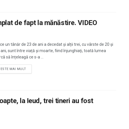
lat de fapt la mănăstire. VIDEO
e un tânăr de 23 de ani a decedat și alții trei, cu vârste de 20 şi
ani, sunt între viață și moarte, fiind înjunghiaţi, toată lumea
că să înțeleagă ce s-a ...
TESTE MAI MULT
apte, la Ieud, trei tineri au fost