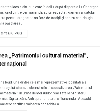
itatea locală din Ieud este în doliu, după dispariția lui Gheorghe
iș, unul dintre cei mai implicați și respectați oameni ai satului,
cut pentru dragostea sa față de tradiții și pentru contribuția
la păstrarea ...
TESTE MAI MULT
ea „Patrimoniul cultural material”,
ternațional
a Ieud, una dintre cele mai reprezentative localități ale
ureșului istoric, a obținut oficial specializarea „Patrimoniul
al material”, în urma demersurilor realizate la Ministerul
miei, Digitalizării, Antreprenoriatului și Turismului. Această
oaștere certifică valoarea deosebită a ...