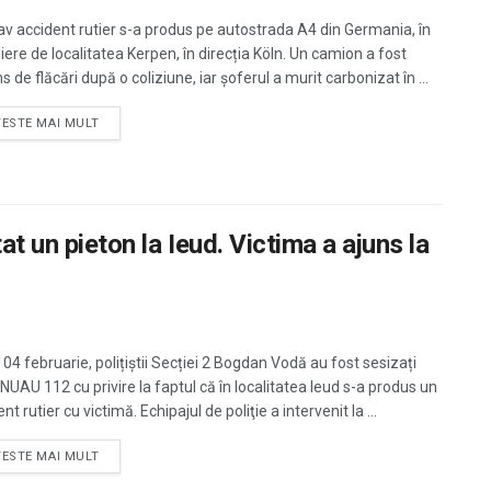
av accident rutier s-a produs pe autostrada A4 din Germania, în
iere de localitatea Kerpen, în direcția Köln. Un camion a fost
s de flăcări după o coliziune, iar șoferul a murit carbonizat în ...
TESTE MAI MULT
at un pieton la Ieud. Victima a ajuns la
 04 februarie, polițiștii Secției 2 Bogdan Vodă au fost sesizați
SNUAU 112 cu privire la faptul că în localitatea Ieud s-a produs un
nt rutier cu victimă. Echipajul de poliţie a intervenit la ...
TESTE MAI MULT