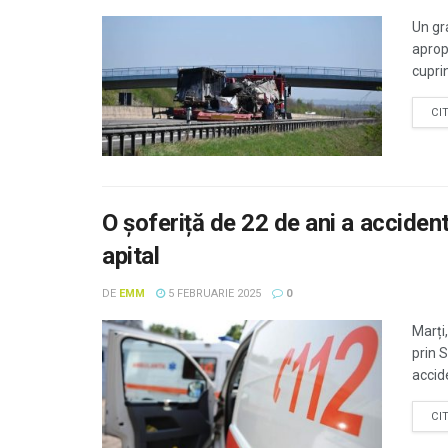
Un gr
aprop
cuprin
CI
O șoferiță de 22 de ani a accident
apital
DE
EMM
5 FEBRUARIE 2025
0
Marți,
prin 
accide
CI