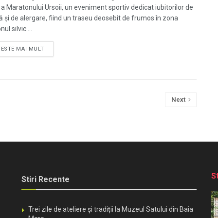
e a Maratonului Ursoii, un eveniment sportiv dedicat iubitorilor de
ă şi de alergare, fiind un traseu deosebit de frumos în zona
ul silvic ...
TESTE MAI MULT
Next
S
Stiri Recente
Trei zile de ateliere și tradiții la Muzeul Satului din Baia