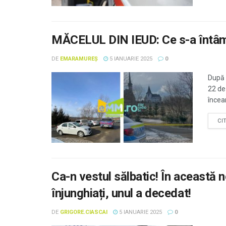
MĂCELUL DIN IEUD: Ce s-a întâmp
DE
EMARAMUREȘ
5 IANUARIE 2025
0
După c
22 de 
încear
CI
Ca-n vestul sălbatic! În această no
înjunghiați, unul a decedat!
DE
GRIGORE.CIASCAI
5 IANUARIE 2025
0