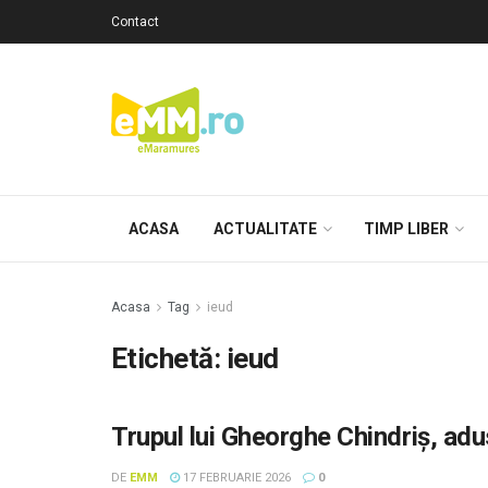
Contact
ACASA
ACTUALITATE
TIMP LIBER
Acasa
Tag
ieud
Etichetă: ieud
Trupul lui Gheorghe Chindriș, adus
DE
EMM
17 FEBRUARIE 2026
0