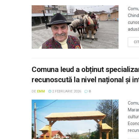
Comun
Chindr
cunos
adusă 
CI
Comuna Ieud a obținut specializar
recunoscută la nivel național și in
DE
EMM
2 FEBRUARIE 2026
0
Comun
Maram
cultur
Econo
recun