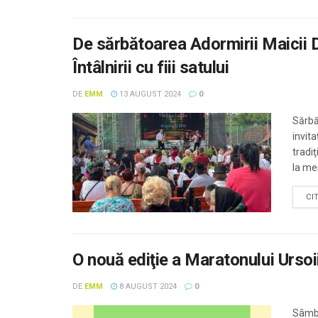
De sărbătoarea Adormirii Maicii D
Întâlnirii cu fiii satului
DE
EMM
13 AUGUST 2024
0
Sărbă
invita
tradi
la men
CI
O nouă ediţie a Maratonului Ursoii
DE
EMM
8 AUGUST 2024
0
Sâmbă