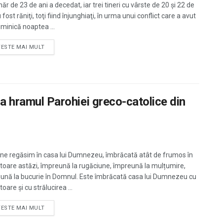
ăr de 23 de ani a decedat, iar trei tineri cu vârste de 20 şi 22 de
 fost răniţi, toţi fiind înjunghiaţi, în urma unui conflict care a avut
uminică noaptea ...
TESTE MAI MULT
la hramul Parohiei greco-catolice din
 ne regăsim în casa lui Dumnezeu, îmbrăcată atât de frumos în
toare astăzi, împreună la rugăciune, împreună la mulțumire,
ună la bucurie în Domnul. Este îmbrăcată casa lui Dumnezeu cu
oare și cu strălucirea ...
TESTE MAI MULT