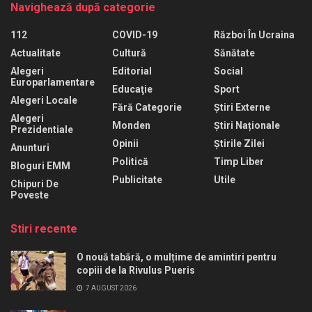
Navighează după categorie
112
COVID-19
Război În Ucraina
Actualitate
Cultură
Sănătate
Alegeri
Editorial
Social
Europarlamentare
Educaţie
Sport
Alegeri Locale
Fără Categorie
Știri Externe
Alegeri
Monden
Știri Naționale
Prezidentiale
Opinii
Știrile Zilei
Anunturi
Politică
Timp Liber
Bloguri EMM
Publicitate
Utile
Chipuri De
Poveste
Stiri recente
O nouă tabără, o mulțime de amintiri pentru
copiii de la Rivulus Pueris
7 AUGUST 2026