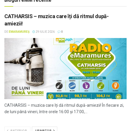
Bloguri eMM recente
CATHARSIS – muzica care îți dă ritmul după-
amiezii!
DE
EMARAMUREȘ
29 IULIE 2026
0
CATHARSIS – muzica care îți dă ritmul după-amiezii! În fiecare zi,
de luni până vineri, între orele 16:00 și 17:00,...
ANTERIOR
URMATOR