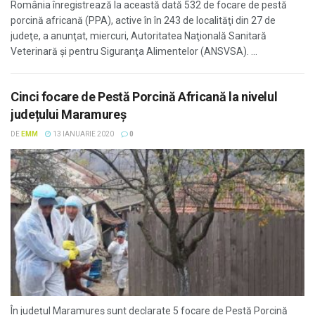
România înregistrează la această dată 532 de focare de pestă
porcină africană (PPA), active în în 243 de localităţi din 27 de
judeţe, a anunţat, miercuri, Autoritatea Naţională Sanitară
Veterinară şi pentru Siguranţa Alimentelor (ANSVSA). ...
Cinci focare de Pestă Porcină Africană la nivelul
județului Maramureș
DE
EMM
13 IANUARIE 2020
0
În județul Maramureș sunt declarate 5 focare de Pestă Porcină