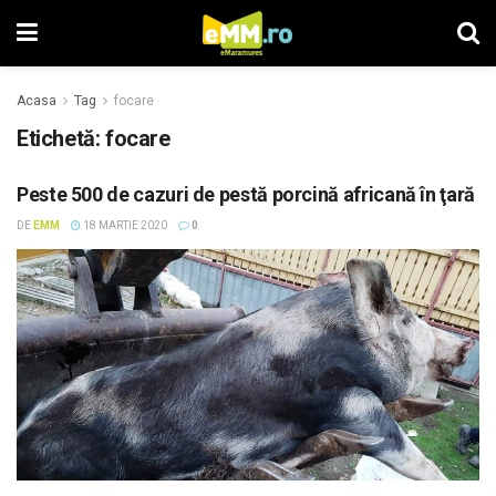
Acasa
Tag
focare
Etichetă: focare
Peste 500 de cazuri de pestă porcină africană în ţară
DE
EMM
18 MARTIE 2020
0