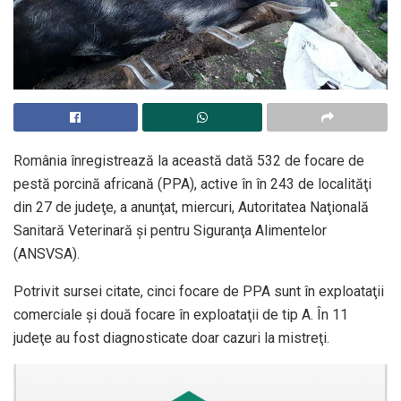
România înregistrează la această dată 532 de focare de
pestă porcină africană (PPA), active în în 243 de localităţi
din 27 de judeţe, a anunţat, miercuri, Autoritatea Naţională
Sanitară Veterinară şi pentru Siguranţa Alimentelor
(ANSVSA).
Potrivit sursei citate, cinci focare de PPA sunt în exploataţii
comerciale şi două focare în exploataţii de tip A. În 11
judeţe au fost diagnosticate doar cazuri la mistreţi.