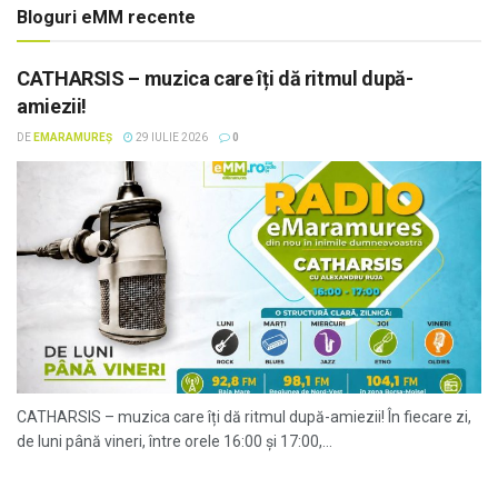
Bloguri eMM recente
CATHARSIS – muzica care îți dă ritmul după-
amiezii!
DE
EMARAMUREȘ
29 IULIE 2026
0
CATHARSIS – muzica care îți dă ritmul după-amiezii! În fiecare zi,
de luni până vineri, între orele 16:00 și 17:00,...