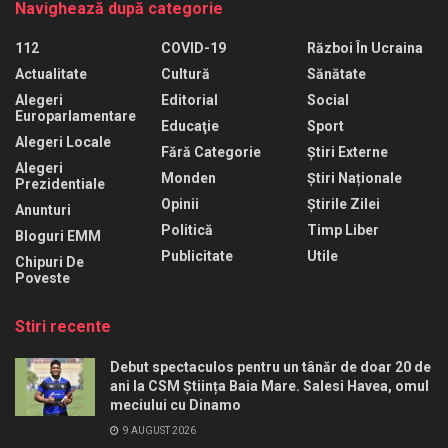
Navighează după categorie
112
COVID-19
Război În Ucraina
Actualitate
Cultură
Sănătate
Alegeri
Editorial
Social
Europarlamentare
Educaţie
Sport
Alegeri Locale
Fără Categorie
Știri Externe
Alegeri
Monden
Știri Naționale
Prezidentiale
Opinii
Știrile Zilei
Anunturi
Politică
Timp Liber
Bloguri EMM
Publicitate
Utile
Chipuri De
Poveste
Stiri recente
Debut spectaculos pentru un tânăr de doar 20 de
ani la CSM Știința Baia Mare. Salesi Havea, omul
meciului cu Dinamo
9 AUGUST 2026