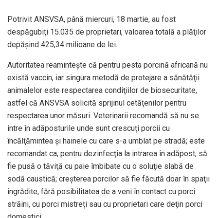
Potrivit ANSVSA, până miercuri, 18 martie, au fost
despăgubiţi 15.035 de proprietari, valoarea totală a plăţilor
depăşind 425,34 milioane de lei.
Autoritatea reaminteşte că pentru pesta porcină africană nu
există vaccin, iar singura metodă de protejare a sănătăţii
animalelor este respectarea condiţiilor de biosecuritate,
astfel că ANSVSA solicită sprijinul cetăţenilor pentru
respectarea unor măsuri. Veterinarii recomandă să nu se
intre în adăposturile unde sunt crescuţi porcii cu
încălţămintea şi hainele cu care s-a umblat pe stradă; este
recomandat ca, pentru dezinfecţia la intrarea în adăpost, să
fie pusă o tăviţă cu paie îmbibate cu o soluţie slabă de
sodă caustică; creşterea porcilor să fie făcută doar în spaţii
îngrădite, fără posibilitatea de a veni în contact cu porci
străini, cu porci mistreţi sau cu proprietari care deţin porci
domestici.