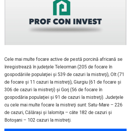
Cele mai multe focare active de pestă porcină africană se
înregistrează în judeţele Teleorman (205 de focare în
gospodăriile populaţiei şi 539 de cazuri la mistreţi), Olt (71
de focare şi 11 cazuri la mistreţi), Giurgiu (61 de focare şi
306 de cazuri la mistreţi) şi Gorj (56 de focare în
gospodăria populaţiei şi 91 de cazuri la mistreţi). Judeţele
cu cele mai multe focare la mistreţi sunt: Satu-Mare – 226
de cazuri, Călăraşi şi Ialomiţa – câte 182 de cazuri şi
Botoşani – 102 cazuri la mistreţi.