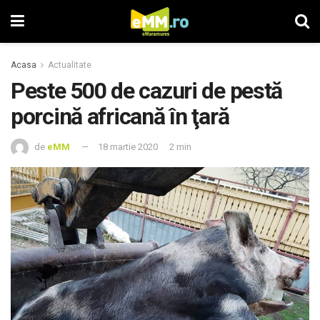
Acasa
Actualitate
Peste 500 de cazuri de pestă
porcină africană în ţară
de
eMM
18 martie 2020
2 min