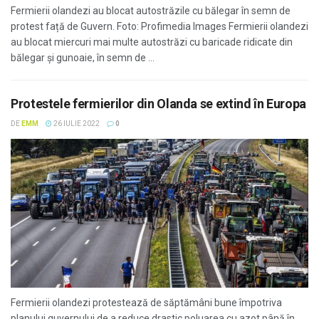
Fermierii olandezi au blocat autostrăzile cu bălegar în semn de
protest față de Guvern. Foto: Profimedia Images Fermierii olandezi
au blocat miercuri mai multe autostrăzi cu baricade ridicate din
bălegar și gunoaie, în semn de ...
Protestele fermierilor din Olanda se extind în Europa
DE
EMM
26 IULIE 2022
0
Fermierii olandezi protestează de săptămâni bune împotriva
planului guvernului de a reduce drastic poluarea cu azot până în