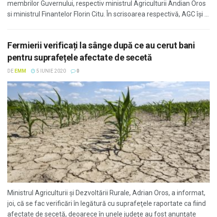
membrilor Guvernului, respectiv ministrul Agriculturii Andian Oros
si ministrul Finantelor Florin Citu. În scrisoarea respectivă, AGC îşi ...
Fermierii verificați la sânge după ce au cerut bani
pentru suprafețele afectate de secetă
DE
EMM
5 IUNIE 2020
0
Ministrul Agriculturii şi Dezvoltării Rurale, Adrian Oros, a informat,
joi, că se fac verificări în legătură cu suprafeţele raportate ca fiind
afectate de secetă, deoarece în unele judeţe au fost anunţate