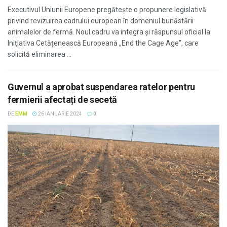
Executivul Uniunii Europene pregătește o propunere legislativă
privind revizuirea cadrului european în domeniul bunăstării
animalelor de fermă. Noul cadru va integra și răspunsul oficial la
Inițiativa Cetățenească Europeană „End the Cage Age”, care
solicită eliminarea ...
Guvernul a aprobat suspendarea ratelor pentru
fermierii afectați de secetă
DE
EMM
26 IANUARIE 2024
0