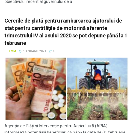
obiectivului recent al guvernului de a ...
Cererile de plată pentru rambursarea ajutorului de
stat pentru cantităţile de motorină aferente
trimestrului IV al anului 2020 se pot depune până la 1
februarie
DE
EMM
7 IANUARIE 2021
0
Agenția de Plăți și Intervenție pentru Agricultură (APIA)
informează potenţialii beneficiari că până la data de 01 februarie