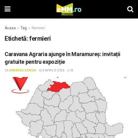
Acasa
Tag
fermieri
Etichetă: fermieri
Caravana Agraria ajunge în Maramureș: invitații
gratuite pentru expoziție
DE
ANDREEA.DENISA
9 APRILIE 2026
0