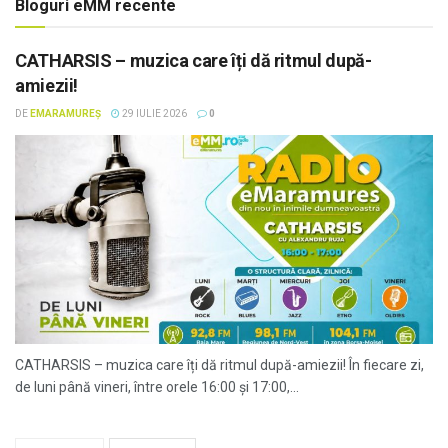
Bloguri eMM recente
CATHARSIS – muzica care îți dă ritmul după-
amiezii!
DE
EMARAMUREȘ
29 IULIE 2026
0
CATHARSIS – muzica care îți dă ritmul după-amiezii! În fiecare zi,
de luni până vineri, între orele 16:00 și 17:00,...