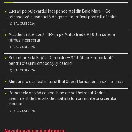
Lucrări pe bulevardul Independenței din Baia Mare – Se
relochează o conductă de gaze, iar traficul poate fi afectat
6 AUGUST 2026
Accident între două TIR-uri pe Autostrada A10. Un șofer a
rămas încarcerat
6 AUGUST 2026
Schimbarea la Faţă a Domnului – Sărbătoare importantă
pentru creştinii ortodocşi şi catolici
6 AUGUST 2026
Minaur s-a calificat în turul III al Cupei României
6 AUGUST 2026
Perseidele se văd cel mai bine de pe Pietrosul Rodnei.
Eveniment de trei zile dedicat iubitorilor muntelui și cerului
înstelat
6 AUGUST 2026
Navighează după categorie