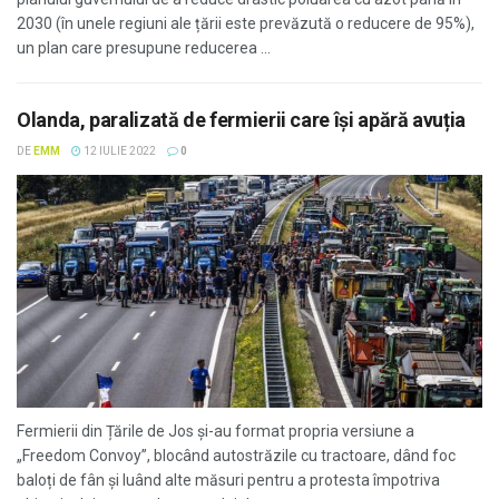
2030 (în unele regiuni ale țării este prevăzută o reducere de 95%),
un plan care presupune reducerea ...
Olanda, paralizată de fermierii care își apără avuția
DE
EMM
12 IULIE 2022
0
Fermierii din Țările de Jos și-au format propria versiune a
„Freedom Convoy”, blocând autostrăzile cu tractoare, dând foc
baloți de fân și luând alte măsuri pentru a protesta împotriva