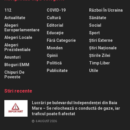
112
COVID-19
Război În Ucraina
Actualitate
Cultură
Sănătate
Alegeri
Editorial
Social
Europarlamentare
Educaţie
Sport
Alegeri Locale
Fără Categorie
Știri Externe
Alegeri
Monden
Știri Naționale
Prezidentiale
Opinii
Știrile Zilei
Anunturi
Politică
Timp Liber
Bloguri EMM
Publicitate
Utile
Chipuri De
Poveste
Stiri recente
Lucrări pe bulevardul Independenței din Baia
Mare – Se relochează o conductă de gaze, iar
traficul poate fi afectat
6 AUGUST 2026