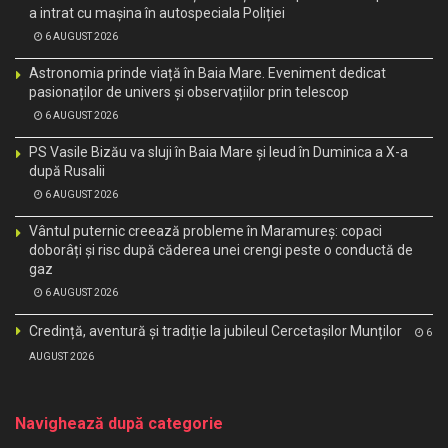
a intrat cu mașina în autospeciala Poliției
6 AUGUST 2026
Astronomia prinde viață în Baia Mare. Eveniment dedicat
pasionaților de univers și observațiilor prin telescop
6 AUGUST 2026
PS Vasile Bizău va sluji în Baia Mare și Ieud în Duminica a X-a
după Rusalii
6 AUGUST 2026
Vântul puternic creează probleme în Maramureș: copaci
doborâți și risc după căderea unei crengi peste o conductă de
gaz
6 AUGUST 2026
Credință, aventură și tradiție la jubileul Cercetașilor Munților
6
AUGUST 2026
Navighează după categorie