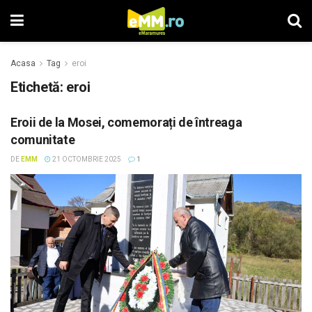
Acasa
Tag
eroi
Etichetă: eroi
Eroii de la Mosei, comemorați de întreaga
comunitate
DE
EMM
21 OCTOMBRIE 2025
1