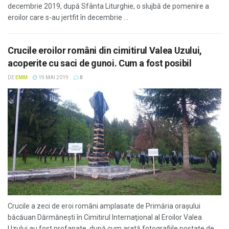
decembrie 2019, după Sfânta Liturghie, o slujbă de pomenire a
eroilor care s-au jertfit în decembrie ...
Crucile eroilor români din cimitirul Valea Uzului,
acoperite cu saci de gunoi. Cum a fost posibil
DE
EMM
19 MAI 2019
0
Crucile a zeci de eroi români amplasate de Primăria orașului
băcăuan Dărmănești în Cimitirul Internaţional al Eroilor Valea
Uzului au fost profanate, după cum arată fotografiile postate de