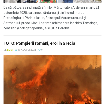
De sărbătoarea închinată Sfinților Mărturisitori Ardeleni, marți, 21
octombrie 2025, cu binecuvântarea și din încredințarea
Preasfințitului Părinte Iustin, Episcopul Maramureșului și
Sătmarului, preacuviosul părinte arhimandrit Ioachim Tomoiagă,
consilier și delegat eparhial, a slujit la Parohia ...
FOTO: Pompierii români, eroi în Grecia
DE
EMM
10 AUGUST 2021
0