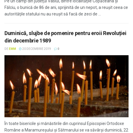
Pe un câmp din judeţul Vaslui, dintre localităţile Copăceana şi
Fălciu, o bunică de 86 de ani, sprijinită de un nepot, a reuşit ceea ce
autorităţile statului nu au reuşit să facă de zeci de ...
Duminică, slujbe de pomenire pentru eroii Revoluției
din decembrie 1989
DE
EMM
20 DECEMBRIE 2019
0
În toate bisericile şi mănăstirile din cuprinsul Episcopiei Ortodoxe
Române a Maramureșului și Sătmarului se va săvârși duminică, 22