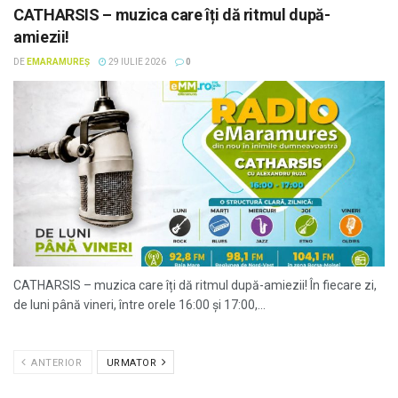
CATHARSIS – muzica care îți dă ritmul după-
amiezii!
DE
EMARAMUREȘ
29 IULIE 2026
0
CATHARSIS – muzica care îți dă ritmul după-amiezii! În fiecare zi,
de luni până vineri, între orele 16:00 și 17:00,...
ANTERIOR
URMATOR