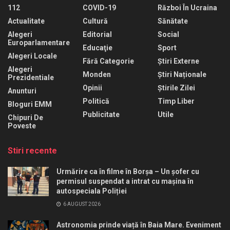
112
COVID-19
Război În Ucraina
Actualitate
Cultură
Sănătate
Alegeri
Editorial
Social
Europarlamentare
Educaţie
Sport
Alegeri Locale
Fără Categorie
Știri Externe
Alegeri
Monden
Știri Naționale
Prezidentiale
Opinii
Știrile Zilei
Anunturi
Politică
Timp Liber
Bloguri EMM
Publicitate
Utile
Chipuri De
Poveste
Stiri recente
Urmărire ca în filme în Borșa – Un șofer cu
permisul suspendat a intrat cu mașina în
autospeciala Poliției
6 AUGUST 2026
Astronomia prinde viață în Baia Mare. Eveniment