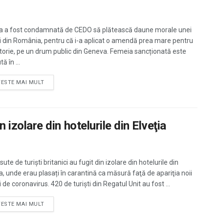
ia a fost condamnată de CEDO să plătească daune morale unei
 din România, pentru că i-a aplicat o amendă prea mare pentru
torie, pe un drum public din Geneva. Femeia sancționată este
ă în ...
TESTE MAI MULT
in izolare din hotelurile din Elveţia
ute de turişti britanici au fugit din izolare din hotelurile din
ia, unde erau plasați în carantină ca măsură faţă de apariţia noii
i de coronavirus. 420 de turişti din Regatul Unit au fost ...
TESTE MAI MULT