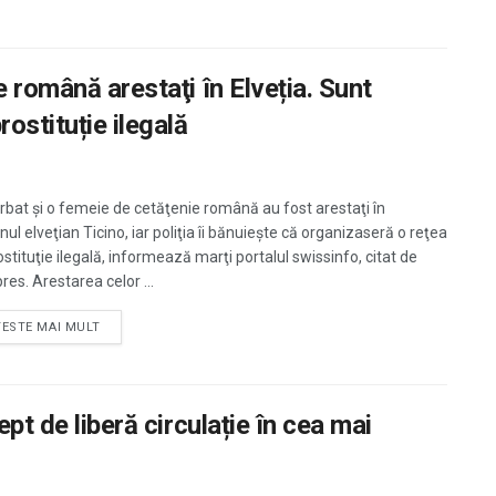
e română arestaţi în Elveția. Sunt
ostituție ilegală
rbat şi o femeie de cetăţenie română au fost arestaţi în
ul elveţian Ticino, iar poliţia îi bănuieşte că organizaseră o reţea
stituţie ilegală, informează marţi portalul swissinfo, citat de
res. Arestarea celor ...
TESTE MAI MULT
pt de liberă circulație în cea mai