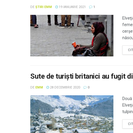
DE
ȘTIRI EMM
19 IANUARIE 2021
1
Elveţ
femei
cerşe
născut
CI
Sute de turişti britanici au fugit d
DE
EMM
28 DECEMBRIE 2020
0
Două s
Elveţ
tulpin
CI