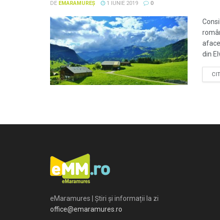
DE
EMARAMUREȘ
1 IUNIE 2019
0
Consil
român
aface
din El
CI
eMaramures | Știri și informații la zi
office@emaramures.ro