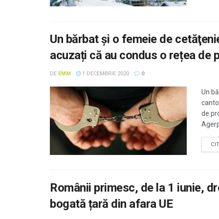
Un bărbat şi o femeie de cetăţeni
acuzați că au condus o rețea de pr
DE
EMM
1 DECEMBRIE 2020
0
Un bă
canton
de pro
Agerp
CI
Românii primesc, de la 1 iunie, dre
bogată țară din afara UE