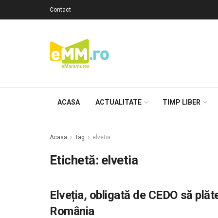
Contact
ACASA
ACTUALITATE
TIMP LIBER
Acasa
Tag
elvetia
Etichetă: elvetia
Elveția, obligată de CEDO să plă
România