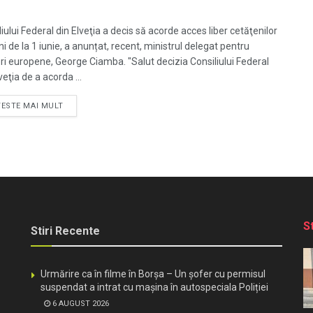
iului Federal din Elveţia a decis să acorde acces liber cetăţenilor
i de la 1 iunie, a anunțat, recent, ministrul delegat pentru
ri europene, George Ciamba. "Salut decizia Consiliului Federal
veţia de a acorda ...
TESTE MAI MULT
S
Stiri Recente
Urmărire ca în filme în Borșa – Un șofer cu permisul
suspendat a intrat cu mașina în autospeciala Poliției
6 AUGUST 2026