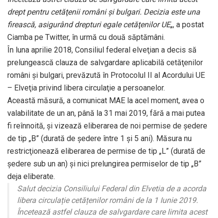
drept pentru cetăţenii români şi bulgari. Decizia este una
firească, asigurând drepturi egale cetăţenilor UE
„, a postat
Ciamba pe Twitter, în urmă cu două săptămâni.
În luna aprilie 2018, Consiliul federal elveţian a decis să
prelungească clauza de salvgardare aplicabilă cetăţenilor
români şi bulgari, prevăzută în Protocolul II al Acordului UE
– Elveţia privind libera circulaţie a persoanelor.
Această măsură, a comunicat MAE la acel moment, avea o
valabilitate de un an, până la 31 mai 2019, fără a mai putea
fi reînnoită, şi vizează eliberarea de noi permise de şedere
de tip „B” (durată de şedere între 1 şi 5 ani). Măsura nu
restricţionează eliberarea de permise de tip „L” (durată de
şedere sub un an) şi nici prelungirea permiselor de tip „B”
deja eliberate.
Salut decizia Consiliului Federal din Elvetia de a acorda
libera circulație cetățenilor români de la 1 Iunie 2019.
Încetează astfel clauza de salvgardare care limita acest