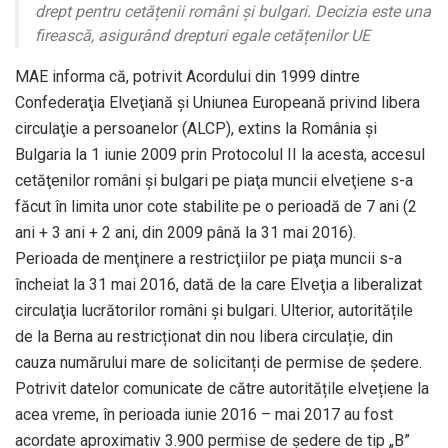
drept pentru cetățenii români și bulgari. Decizia este una
firească, asigurând drepturi egale cetățenilor UE
MAE informa că, potrivit Acordului din 1999 dintre
Confederaţia Elveţiană şi Uniunea Europeană privind libera
circulaţie a persoanelor (ALCP), extins la România şi
Bulgaria la 1 iunie 2009 prin Protocolul II la acesta, accesul
cetăţenilor români şi bulgari pe piaţa muncii elveţiene s-a
făcut în limita unor cote stabilite pe o perioadă de 7 ani (2
ani + 3 ani + 2 ani, din 2009 până la 31 mai 2016).
Perioada de menţinere a restricţiilor pe piaţa muncii s-a
încheiat la 31 mai 2016, dată de la care Elveţia a liberalizat
circulaţia lucrătorilor români şi bulgari. Ulterior, autoritățile
de la Berna au restricționat din nou libera circulație, din
cauza numărului mare de solicitanți de permise de ședere.
Potrivit datelor comunicate de către autoritățile elvețiene la
acea vreme, în perioada iunie 2016 – mai 2017 au fost
acordate aproximativ 3.900 permise de ședere de tip „B”