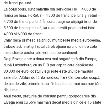
de franci pe lună.
La polul opus, sunt salariile din serviciile HR – 4.000 de
franci pe lună, HoReCa – 4.300 de franci pe lună și retail –
4.700 de franci pe lună. În construcții se câștigă în jur de
5.500 de franci pe lună, iar o asistentă poate primi între
4.000 și 6.000 de franci.
Chiar dacă primesc salarii cu mult peste media europeană,
trebuie subliniat și faptul că elvețienii au unul dintre cele
mai ridicate costuri ale vieții de pe continent.
Deși Elveția este a doua cea mai bogată țară din Europa,
după Luxemburg, cu un PIB per capita care depășește
80.000 de euro, costul vieții este este unul pe măsura
salariilor. Alături de țările nordice, Țara Cantoanelor ocupă,
de ani de zile, primele locuri în topul celor mai scumpe țări
din lume.
Anul trecut, preţurile de consum pentru gospodăriile din
Elveţia erau cu 56% mai mari decât media din cele 15 state