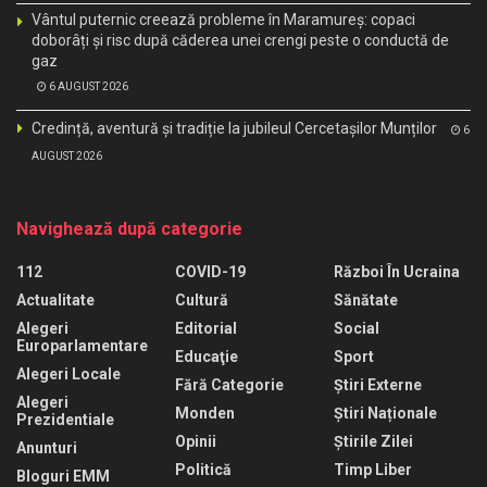
Vântul puternic creează probleme în Maramureș: copaci
doborâți și risc după căderea unei crengi peste o conductă de
gaz
6 AUGUST 2026
Credință, aventură și tradiție la jubileul Cercetașilor Munților
6
AUGUST 2026
Navighează după categorie
112
COVID-19
Război În Ucraina
Actualitate
Cultură
Sănătate
Alegeri
Editorial
Social
Europarlamentare
Educaţie
Sport
Alegeri Locale
Fără Categorie
Știri Externe
Alegeri
Monden
Știri Naționale
Prezidentiale
Opinii
Știrile Zilei
Anunturi
Politică
Timp Liber
Bloguri EMM