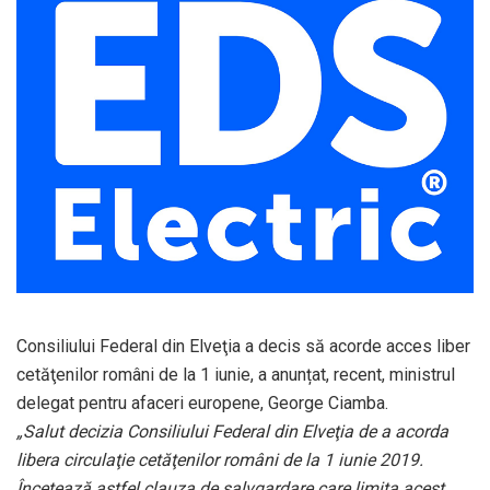
Consiliului Federal din Elveţia a decis să acorde acces liber
cetăţenilor români de la 1 iunie, a anunțat, recent, ministrul
delegat pentru afaceri europene, George Ciamba.
„Salut decizia Consiliului Federal din Elveţia de a acorda
libera circulaţie cetăţenilor români de la 1 iunie 2019.
Încetează astfel clauza de salvgardare care limita acest