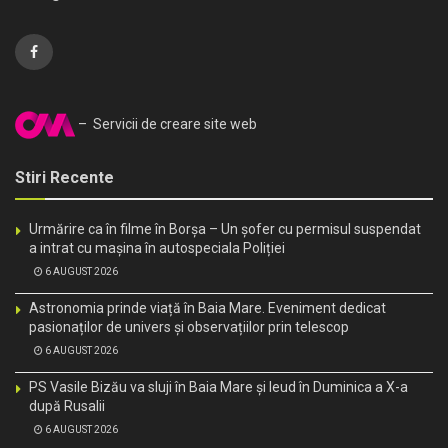
– Servicii de creare site web
Stiri Recente
Urmărire ca în filme în Borșa – Un șofer cu permisul suspendat
a intrat cu mașina în autospeciala Poliției
6 AUGUST 2026
Astronomia prinde viață în Baia Mare. Eveniment dedicat
pasionaților de univers și observațiilor prin telescop
6 AUGUST 2026
PS Vasile Bizău va sluji în Baia Mare și Ieud în Duminica a X-a
după Rusalii
6 AUGUST 2026