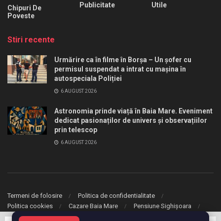
Publicitate
Utile
Chipuri De
Poveste
Stiri recente
Urmărire ca în filme în Borșa – Un șofer cu
permisul suspendat a intrat cu mașina în
autospeciala Poliției
6 AUGUST 2026
Astronomia prinde viață în Baia Mare. Eveniment
dedicat pasionaților de univers și observațiilor
prin telescop
6 AUGUST 2026
Termeni de folosire
Politica de confidentialitate
Politica cookies
Cazare Baia Mare
Pensiune Sighișoara