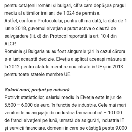
pentru cetățenii români și bulgari, cifra care depășea pragul
mediu al ultimilor trei ani, de 1.024 de permise.
Astfel, conform Protocolului, pentru ultima dată, la data de 1
iunie 2018, guvernul elveţian a putut activa o clauză de
salvgardare (lit. d) din Protocol raportată la art. 10.4 din
ALCP.
România și Bulgaria nu au fost singurele țări în cazul cărora
s-a luat această decizie. Elveţia a aplicat aceeași măsura și
în 2012 pentru statele membre nou intrate în UE şi în 2013
pentru toate statele membre UE.
Salarii mari, prețuri pe măsură
Potrivit statisticilor, salariul mediu în Elveția este in jur de
5.500 – 6.000 de euro, în funcție de industrie. Cele mai mari
venituri le au angajații din industria farmaceutică – 10.000
de franci elvețieni pe lună, urmată de asigurări, industria IT
și servicii financiare, domenii în care se câștigă peste 9.000