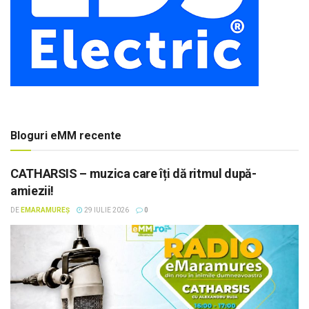
Bloguri eMM recente
CATHARSIS – muzica care îți dă ritmul după-
amiezii!
DE
EMARAMUREȘ
29 IULIE 2026
0