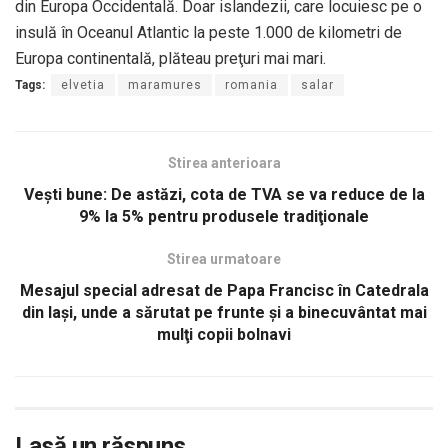
din Europa Occidentală. Doar islandezii, care locuiesc pe o
insulă în Oceanul Atlantic la peste 1.000 de kilometri de
Europa continentală, plăteau preţuri mai mari.
Tags:
elvetia
maramures
romania
salar
Stirea anterioara
Veşti bune: De astăzi, cota de TVA se va reduce de la
9% la 5% pentru produsele tradiţionale
Stirea urmatoare
Mesajul special adresat de Papa Francisc în Catedrala
din Iaşi, unde a sărutat pe frunte şi a binecuvântat mai
mulţi copii bolnavi
Lasă un răspuns