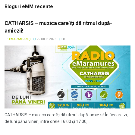
Bloguri eMM recente
CATHARSIS – muzica care îți dă ritmul după-
amiezii!
DE
EMARAMUREȘ
29 IULIE 2026
0
CATHARSIS – muzica care îți dă ritmul după-amiezii! În fiecare zi,
de luni până vineri, între orele 16:00 și 17:00,...