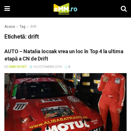
Acasa
Tag
drift
Etichetă: drift
AUTO – Natalia Iocsak vrea un loc în Top 4 la ultima
etapă a CN de Drift
DE
EMM SPORT
10 OCTOMBRIE 2019
0