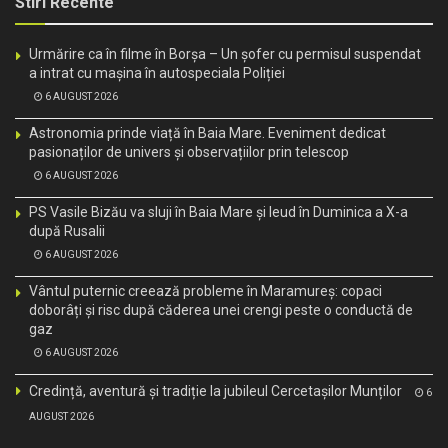
Stiri Recente
Urmărire ca în filme în Borșa – Un șofer cu permisul suspendat
a intrat cu mașina în autospeciala Poliției
6 AUGUST 2026
Astronomia prinde viață în Baia Mare. Eveniment dedicat
pasionaților de univers și observațiilor prin telescop
6 AUGUST 2026
PS Vasile Bizău va sluji în Baia Mare și Ieud în Duminica a X-a
după Rusalii
6 AUGUST 2026
Vântul puternic creează probleme în Maramureș: copaci
doborâți și risc după căderea unei crengi peste o conductă de
gaz
6 AUGUST 2026
Credință, aventură și tradiție la jubileul Cercetașilor Munților
6
AUGUST 2026