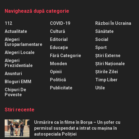
Navighează după categorie
112
COVID-19
Război În Ucraina
Actualitate
Cultură
Sănătate
Alegeri
Editorial
Social
Europarlamentare
Educaţie
Sport
Alegeri Locale
Fără Categorie
Știri Externe
Alegeri
Monden
Știri Naționale
Prezidentiale
Opinii
Știrile Zilei
Anunturi
Politică
Timp Liber
Bloguri EMM
Publicitate
Utile
Chipuri De
Poveste
Stiri recente
Urmărire ca în filme în Borșa – Un șofer cu
permisul suspendat a intrat cu mașina în
autospeciala Poliției