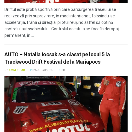
Driftul este probă sportivă prin care parcurgerea traseului se
realizează prin supravirare, în mod intenționat, folosindu-se
accelerația, frâna și direcția, pilotul reușind astfel să obțină
controlul autovehiculului. Controlul acestuia se face în derapaj
permanent, în ...
AUTO – Natalia Iocsak s-a clasat pe locul 5 la
Trackwood Drift Festival de la Mariapocs
DE
EMM SPORT
25 AUGUST 2019
0